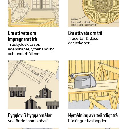
Bra att veta om
Bra att veta om trä
impregnerat trä
Träsorter & dess
egenskaper.
Träskyddsklasser,
egenskaper, ytbehandling
och underhåll mm.
Bygglov & bygganmälan
Nymålning av utvändigt trä
Vad är det som krävs?
Förlänger livslängden.