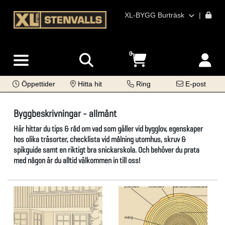
XL-BYGG Burträsk
|
0
Öppettider
Hitta hit
Ring
E-post
Byggbeskrivningar - allmänt
Här hittar du tips & råd om vad som gäller vid bygglov, egenskaper
hos olika träsorter, checklista vid målning utomhus, skruv &
spikguide samt en riktigt bra snickarskola. Och behöver du prata
med någon är du alltid välkommen in till oss!