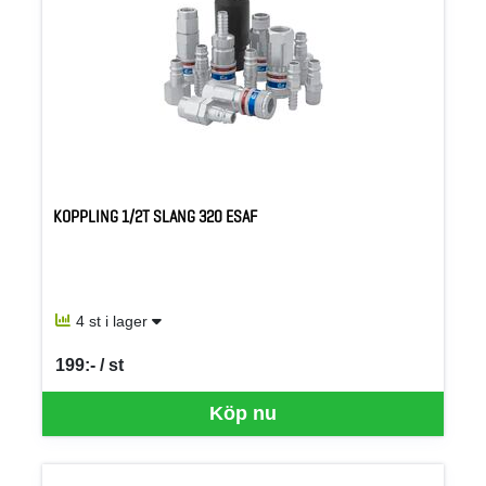
KOPPLING 1/2T SLANG 320 ESAF
4 st i lager
199:- / st
SEK per ST
Köp nu