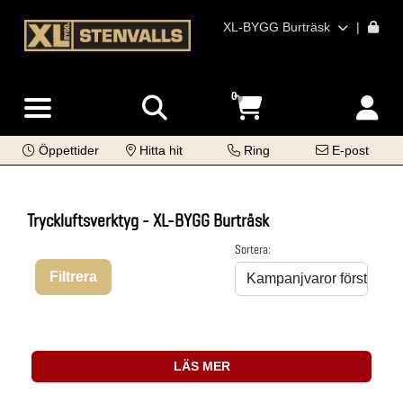
XL-BYGG Burträsk
|
0
Öppettider
Hitta hit
Ring
E-post
Tryckluftsverktyg - XL-BYGG Burträsk
Sortera:
Filtrera
LÄS MER