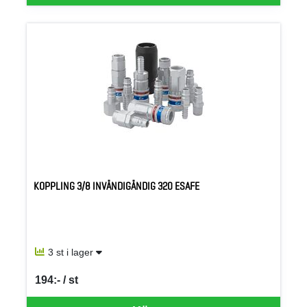
KOPPLING 3/8 INVÄNDIGÄNDIG 320 ESAFE
3 st i lager
194:- / st
SEK per ST