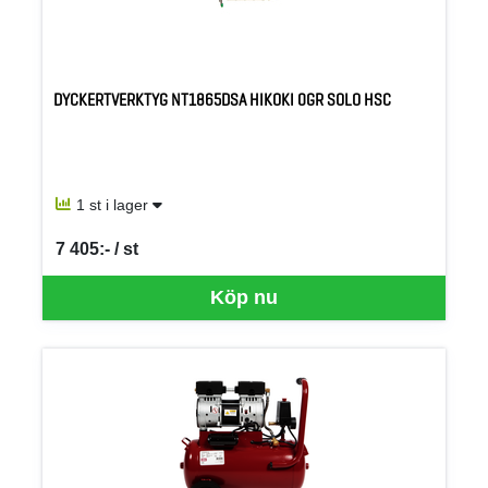
DYCKERTVERKTYG NT1865DSA HIKOKI 0GR SOLO HSC
1 st i lager
7 405:- / st
SEK per ST
Köp nu