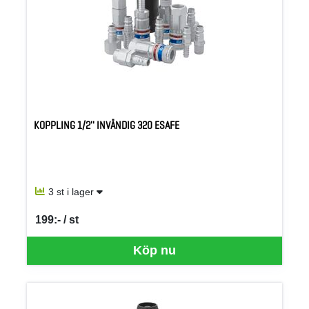
KOPPLING 1/2'' INVÄNDIG 320 ESAFE
3 st i lager
199:- / st
SEK per ST
Köp nu