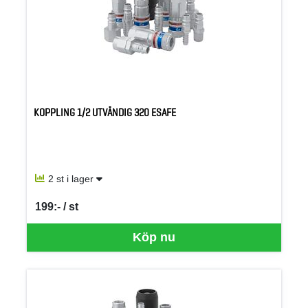
KOPPLING 1/2 UTVÄNDIG 320 ESAFE
2 st i lager
199:- / st
SEK per ST
Köp nu