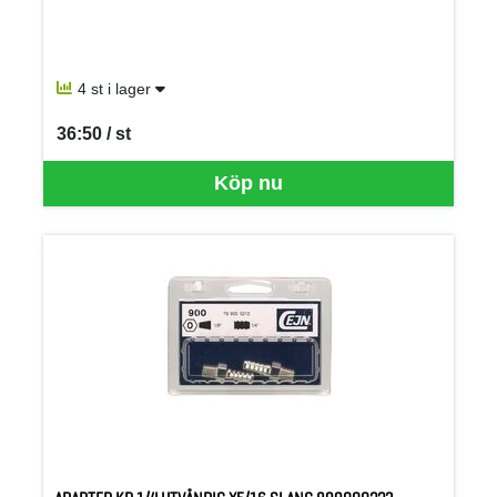
4 st i lager
36:50 / st
SEK per ST
Köp nu