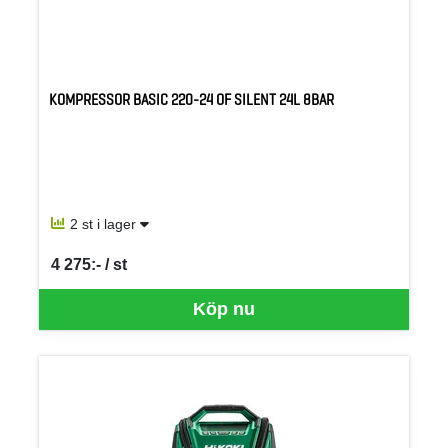
KOMPRESSOR BASIC 220-24 OF SILENT 24L 8BAR
2 st i lager
4 275:- / st
SEK per ST
Köp nu