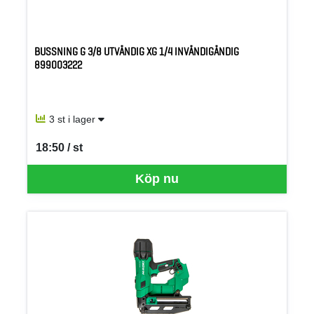
BUSSNING G 3/8 UTVÄNDIG XG 1/4 INVÄNDIGÄNDIG
899003222
3 st i lager
18:50 / st
SEK per ST
Köp nu