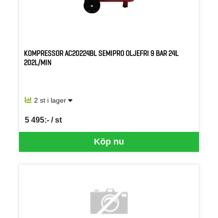
KOMPRESSOR AC20224BL SEMIPRO OLJEFRI 9 BAR 24L
202L/MIN
2 st i lager
5 495:- / st
SEK per ST
Köp nu