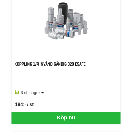
KOPPLING 1/4 INVÄNDIGÄNDIG 320 ESAFE
3 st i lager
194:- / st
SEK per ST
Köp nu