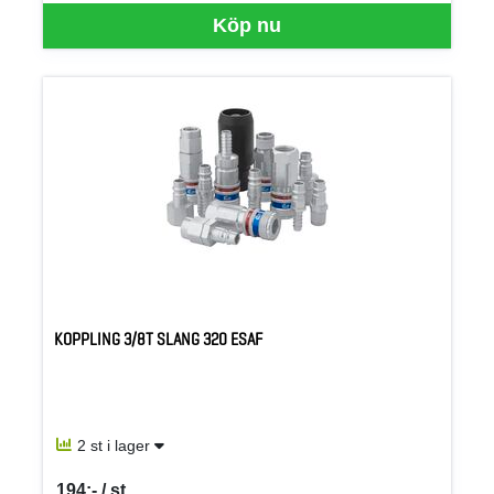
Köp nu
KOPPLING 3/8T SLANG 320 ESAF
2 st i lager
194:- / st