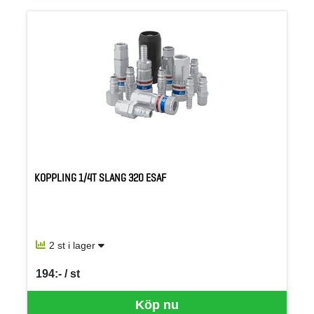
KOPPLING 1/4T SLANG 320 ESAF
2 st i lager
194:- / st
SEK per ST
Köp nu