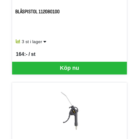
BLÅSPISTOL 112080100
3 st i lager
164:- / st
SEK per ST
Köp nu