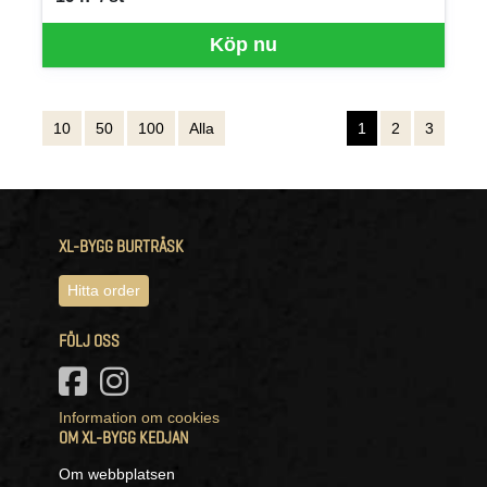
SEK per ST
Köp nu
10
50
100
Alla
1
2
3
XL-BYGG BURTRÄSK
Hitta order
FÖLJ OSS
Information om cookies
OM XL-BYGG KEDJAN
Om webbplatsen