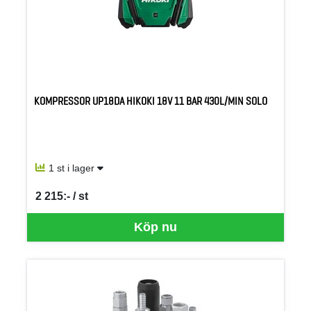
KOMPRESSOR UP18DA HIKOKI 18V 11 BAR 430L/MIN SOLO
1 st i lager
2 215:- / st
SEK per ST
Köp nu