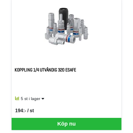
KOPPLING 1/4 UTVÄNDIG 320 ESAFE
5 st i lager
194:- / st
SEK per ST
Köp nu