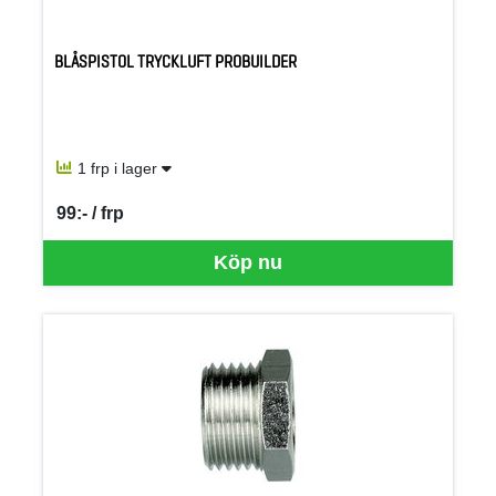
BLÅSPISTOL TRYCKLUFT PROBUILDER
1 frp i lager
99:- / frp
SEK per FRP
Köp nu