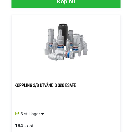
Köp nu
KOPPLING 3/8 UTVÄNDIG 320 ESAFE
3 st i lager
194:- / st
SEK per ST