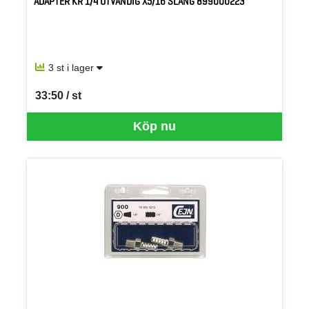
ADAPTER KR 1/4 UTVÄNDIG X5/16 SLANG 899000223
3 st i lager
33:50 / st
SEK per ST
Köp nu