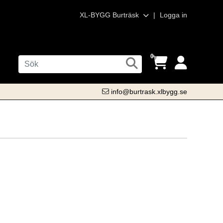
XL-BYGG Burträsk
|
Logga in
0
info@burtrask.xlbygg.se