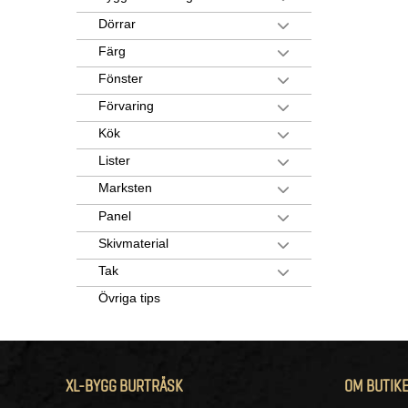
Dörrar
Färg
Fönster
Förvaring
Kök
Lister
Marksten
Panel
Skivmaterial
Tak
Övriga tips
XL-BYGG BURTRÄSK
OM BUTIK