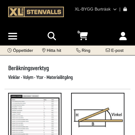
XL-BYGG Burträsk
|
0
Öppettider
Hitta hit
Ring
E-post
Beräkningsverktyg
Vinklar • Volym • Ytor • Materialåtgång