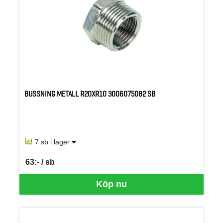
BUSSNING METALL R20XR10 3006075082 SB
7 sb i lager
63:- / sb
SEK per SB
Köp nu