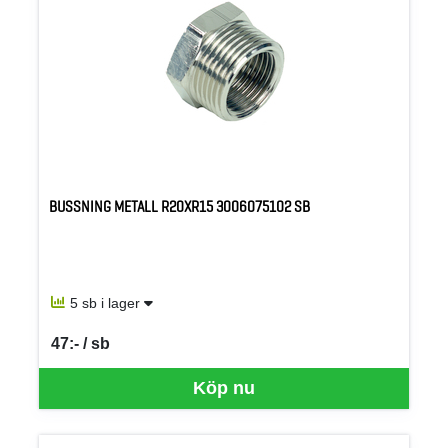
BUSSNING METALL R20XR15 3006075102 SB
5 sb i lager
47:- / sb
SEK per SB
Köp nu