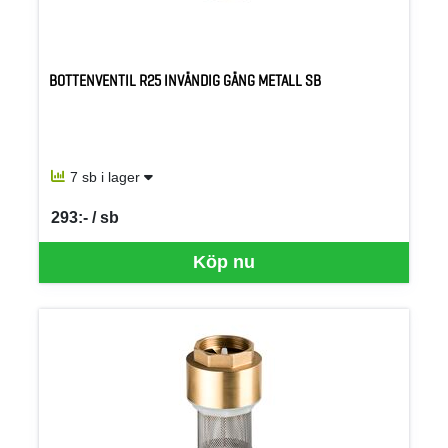
BOTTENVENTIL R25 INVÄNDIG GÄNG METALL SB
7 sb i lager
293:- / sb
SEK per SB
Köp nu