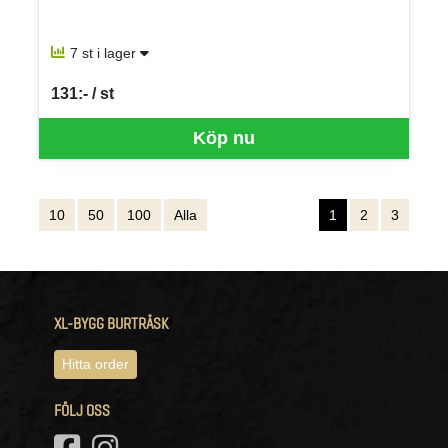
7 st i lager
131:- / st
SEK per ST
Köp nu
10
50
100
Alla
1
2
3
XL-BYGG BURTRÄSK
Hitta order
FÖLJ OSS