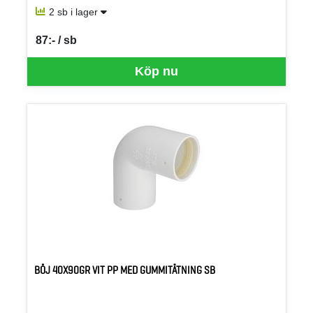
2 sb i lager
87:- / sb
SEK per SB
Köp nu
BÖJ 40X90GR VIT PP MED GUMMITÄTNING SB