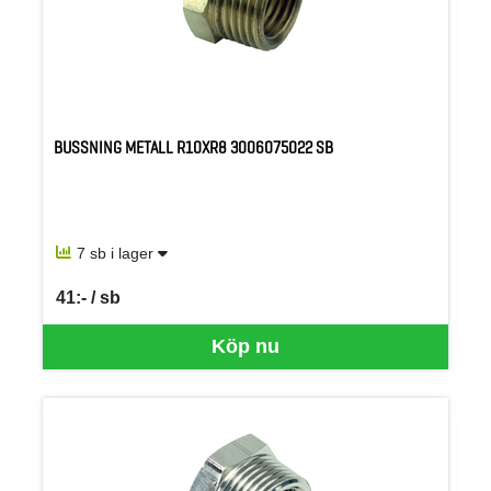
BUSSNING METALL R10XR8 3006075022 SB
7 sb i lager
41:- / sb
SEK per SB
Köp nu