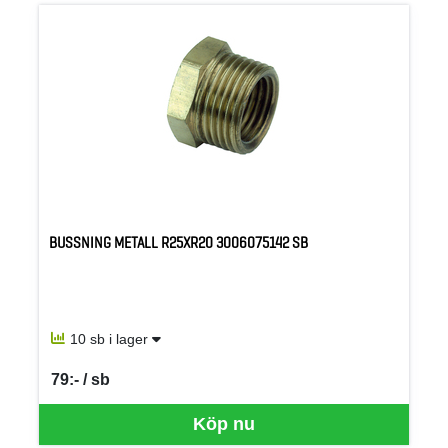
BUSSNING METALL R25XR20 3006075142 SB
10 sb i lager
79:- / sb
SEK per SB
Köp nu