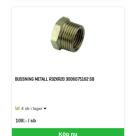
BUSSNING METALL R32XR20 3006075162 SB
4 sb i lager
108:- / sb
SEK per SB
Köp nu