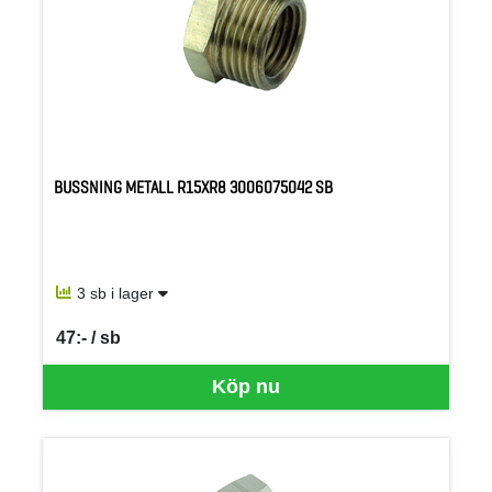
BUSSNING METALL R15XR8 3006075042 SB
3 sb i lager
47:- / sb
SEK per SB
Köp nu