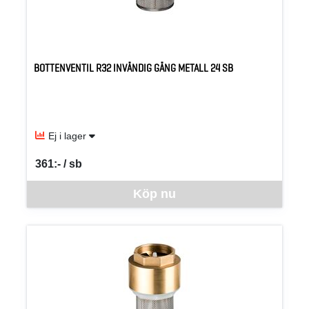
BOTTENVENTIL R32 INVÄNDIG GÄNG METALL 24 SB
Ej i lager
361:- / sb
SEK per SB
Denna vara går inte att beställa via webben just nu, vänligen kon
Köp nu