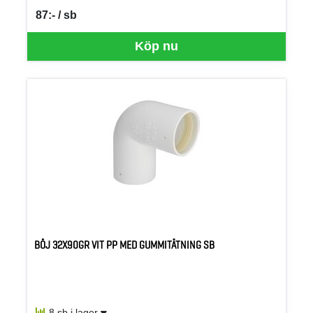
87:- / sb
SEK per SB
Köp nu
BÖJ 32X90GR VIT PP MED GUMMITÄTNING SB
8 sb i lager