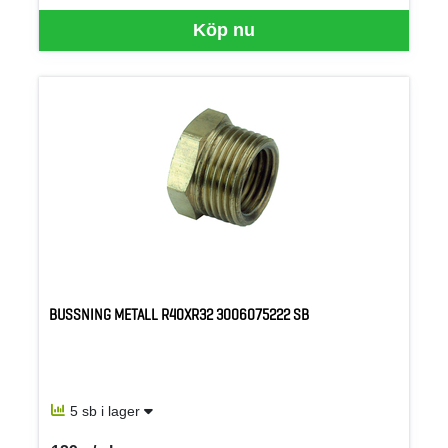
Köp nu
BUSSNING METALL R40XR32 3006075222 SB
5 sb i lager