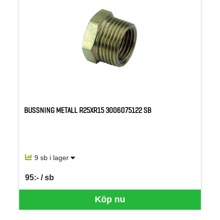
BUSSNING METALL R25XR15 3006075122 SB
9 sb i lager
95:- / sb
SEK per SB
Köp nu