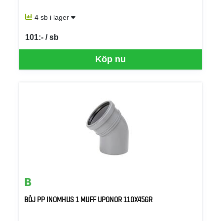
4 sb i lager
101:- / sb
SEK per SB
Köp nu
BÖJ PP INOMHUS 1 MUFF UPONOR 110X45GR