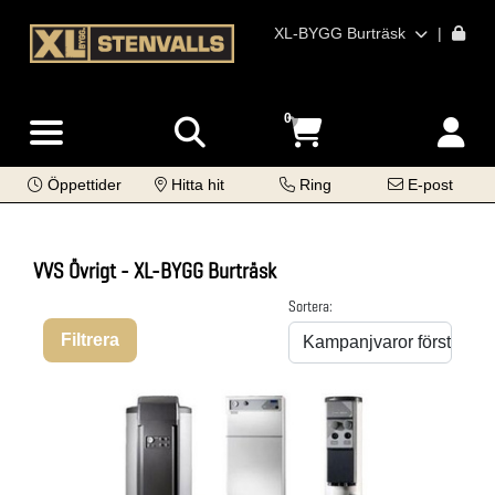
XL-BYGG Burträsk
|
0
Öppettider
Hitta hit
Ring
E-post
VVS Övrigt - XL-BYGG Burträsk
Sortera:
Filtrera