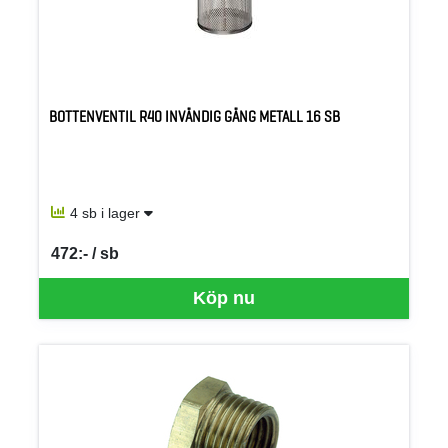
BOTTENVENTIL R40 INVÄNDIG GÄNG METALL 16 SB
4 sb i lager
472:- / sb
SEK per SB
Köp nu