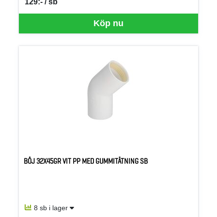
129:- / sb
SEK per SB
Köp nu
BÖJ 32X45GR VIT PP MED GUMMITÄTNING SB
8 sb i lager