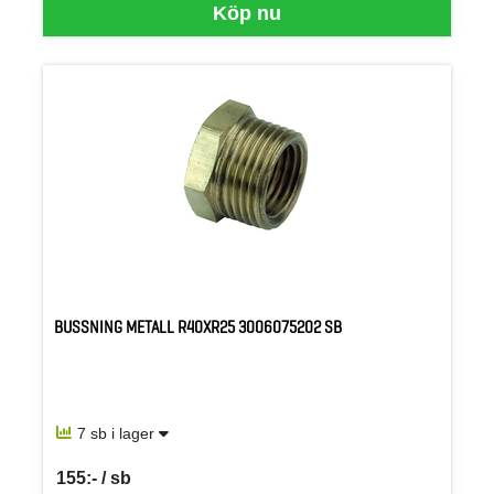
Köp nu
BUSSNING METALL R40XR25 3006075202 SB
7 sb i lager
155:- / sb
SEK per SB