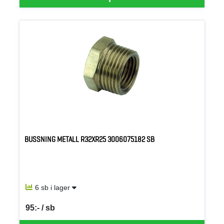
BUSSNING METALL R32XR25 3006075182 SB
6 sb i lager
95:- / sb
SEK per SB