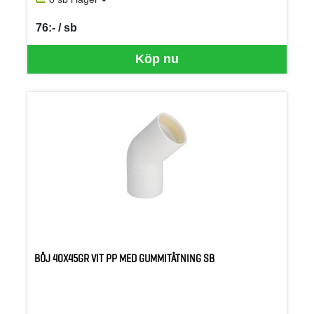
76:- / sb
SEK per SB
Köp nu
BÖJ 40X45GR VIT PP MED GUMMITÄTNING SB