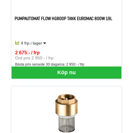
PUMPAUTOMAT FLOW HG800P TANK EUROMAC 800W 19L
4 frp i lager
2 675:- / frp
SEK per FRP
Ord pris 2 950:- / frp
Bästa pris senaste 30 dagarna:
2 950:- / frp
Köp nu