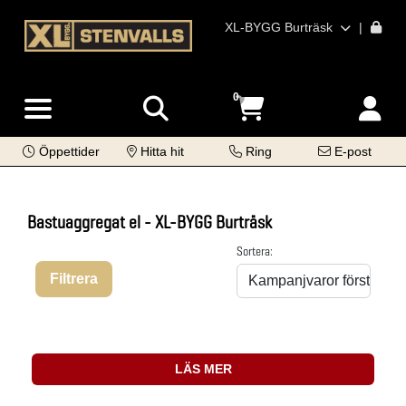
XL-BYGG Burträsk
|
0
Öppettider
Hitta hit
Ring
E-post
Bastuaggregat el - XL-BYGG Burträsk
Sortera:
Filtrera
LÄS MER