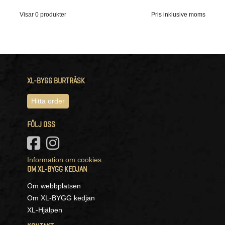
Visar 0 produkter
Pris inklusive moms
XL-BYGG BURTRÄSK
Hitta order
FÖLJ OSS
Information om cookies
OM XL-BYGG KEDJAN
Om webbplatsen
Om XL-BYGG kedjan
XL-Hjälpen