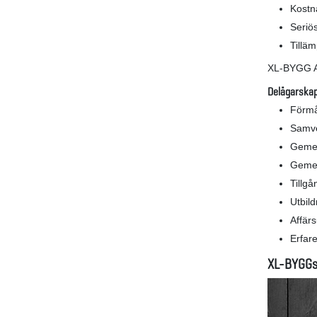
Kostn
Seriös
Tilläm
XL-BYGG AB
Delägarskap
Förmå
Samve
Gemen
Gemen
Tillgå
Utbild
Affärs
Erfar
XL-BYGGs