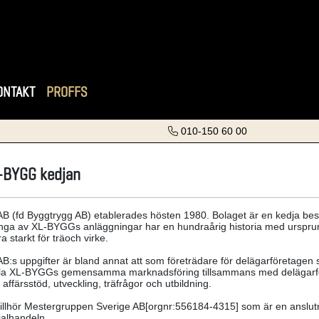
ONTAKT
PROFFS
010-150 60 00
-BYGG kedjan
 (fd Byggtrygg AB) etablerades hösten 1980. Bolaget är en kedja best
nga av XL-BYGGs anläggningar har en hundraårig historia med ursprung
ra starkt för träoch virke.
:s uppgifter är bland annat att som företrädare för delägarföretagen 
kla XL-BYGGs gemensamma marknadsföring tillsammans med delägarfö
affärsstöd, utveckling, träfrågor och utbildning.
llhör Mestergruppen Sverige AB[orgnr:556184-4315] som är en anslutn
alhandeln.