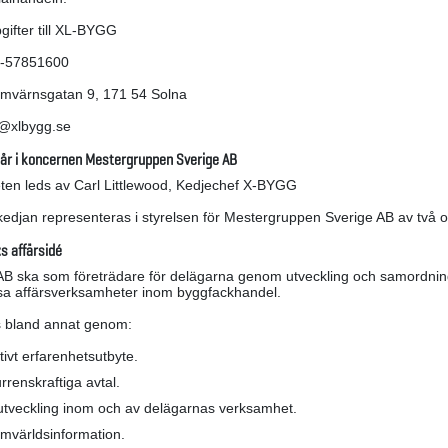
gifter till XL-BYGG
8-57851600
mvärnsgatan 9, 171 54 Solna
o@xlbygg.se
år i koncernen Mestergruppen Sverige AB
en leds av Carl Littlewood, Kedjechef X-BYGG
djan representeras i styrelsen för Mestergruppen Sverige AB av två or
s affärsidé
 ska som företrädare för delägarna genom utveckling och samordning 
sa affärsverksamheter inom byggfackhandel.
 bland annat genom:
tivt erfarenhetsutbyte.
renskraftiga avtal.
 utveckling inom och av delägarnas verksamhet.
mvärldsinformation.