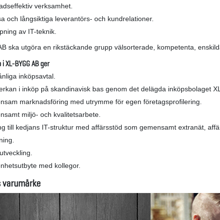
adseffektiv verksamhet.
a och långsiktiga leverantörs- och kundrelationer.
pning av IT-teknik.
 ska utgöra en rikstäckande grupp välsorterade, kompetenta, enskil
 i XL-BYGG AB ger
nliga inköpsavtal.
rkan i inköp på skandinavisk bas genom det delägda inköpsbolaget 
sam marknadsföring med utrymme för egen företagsprofilering.
samt miljö- och kvalitetsarbete.
ng till kedjans IT-struktur med affärsstöd som gemensamt extranät, affä
ning.
utveckling.
enhetsutbyte med kollegor.
 varumärke