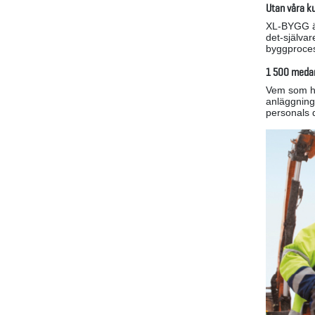
Utan våra ku
XL-BYGG är 
det-självar
byggprocess
1 500 meda
Vem som he
anläggninga
personals d