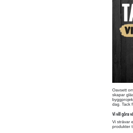
Oavsett om
skapar gläd
byggprojekt
dag. Tack fö
Vi vill göra
Vi strävar 
produkter ti