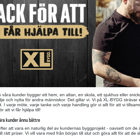
 våra kunder bygger ett hem, en altan, en skola, ett sjukhus eller sn
je och nytta för andra människor. Det gillar vi. Vi på XL-BYGG strävar e
. I varje möte, varje tanke och varje handling gör vi allt för att vi tills
r att vi får hjälpa till!
 våra kunder ännu bättre
efter att vara en naturlig del av kundernas byggprojekt - oavsett om de
ll rätt priser. Vi vill vara med från början till slut och göra allt för att 