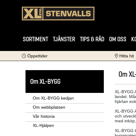
SORTIMENT
TJÄNSTER
TIPS & RÅD
OM OSS
K
Öppettider
Hitta hit
Om XL
Om XL-BYGG
XL-BYGG AB
landet. Må
Om XL-BYGG kedjan
hjärtan ext
Om webbplatsen
XL-BYGG AB
och utvec
Vår historia
med inköp, 
XL-Hjälpen
XL-BYGG ti
byggmateri