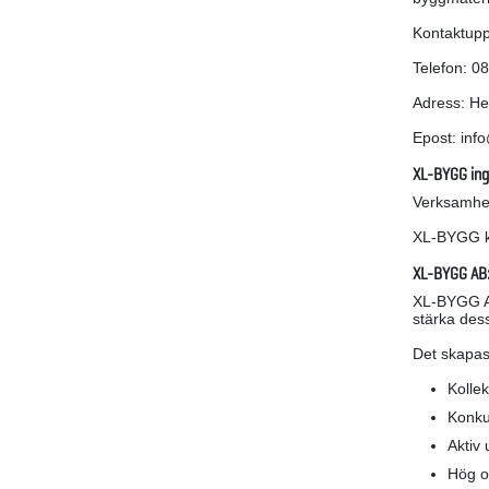
Kontaktupp
Telefon: 0
Adress: He
Epost: inf
XL-BYGG ing
Verksamhet
XL-BYGG ke
XL-BYGG AB:
XL-BYGG AB
stärka des
Det skapas
Kollek
Konkur
Aktiv
Hög o