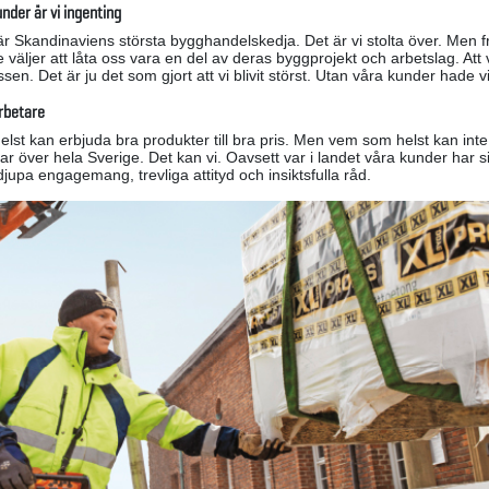
nder är vi ingenting
Skandinaviens största bygghandelskedja. Det är vi stolta över. Men fra
e väljer att låta oss vara en del av deras byggprojekt och arbetslag. Att 
en. Det är ju det som gjort att vi blivit störst. Utan våra kunder hade vi 
rbetare
lst kan erbjuda bra produkter till bra pris. Men vem som helst kan int
r över hela Sverige. Det kan vi. Oavsett var i landet våra kunder har s
jupa engagemang, trevliga attityd och insiktsfulla råd.