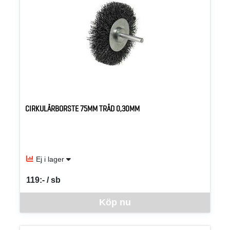
CIRKULÄRBORSTE 75MM TRÅD 0,30MM
Ej i lager
119:- / sb
SEK per SB
Denna vara går inte att beställa via webben just nu, vänligen kon
Köp nu