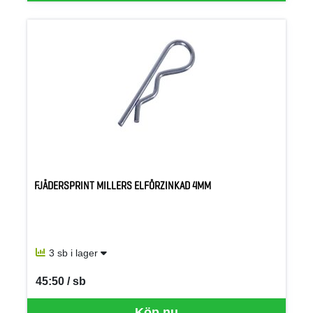
FJÄDERSPRINT MILLERS ELFÖRZINKAD 4MM
3 sb i lager
45:50 / sb
SEK per SB
Köp nu