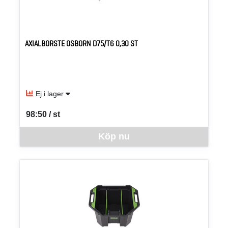
AXIALBORSTE OSBORN D75/T6 0,30 ST
Ej i lager
98:50 / st
SEK per ST
Denna vara går inte att beställa via webben just nu, vänligen kon
Köp nu