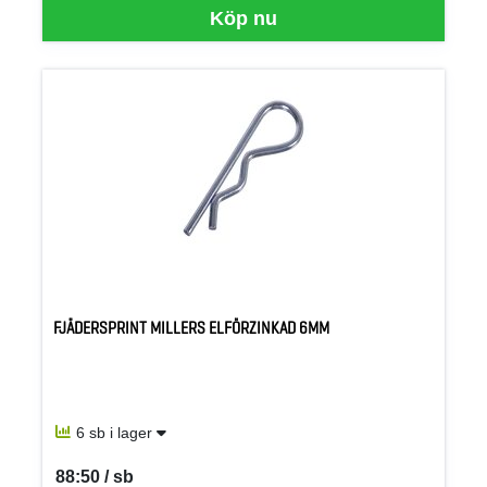
Köp nu
FJÄDERSPRINT MILLERS ELFÖRZINKAD 6MM
6 sb i lager
88:50 / sb
SEK per SB