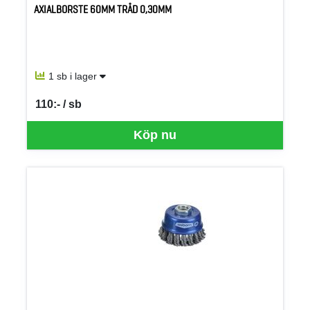
AXIALBORSTE 60MM TRÅD 0,30MM
1 sb i lager
110:- / sb
SEK per SB
Köp nu