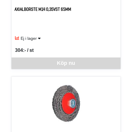
AXIALBORSTE M14 0,35VST 65MM
Ej i lager
304:- / st
SEK per ST
Denna vara går inte att beställa via webben just nu, vänligen kon
Köp nu