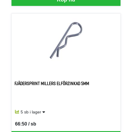
FJÄDERSPRINT MILLERS ELFÖRZINKAD 5MM
5 sb i lager
66:50 / sb
SEK per SB