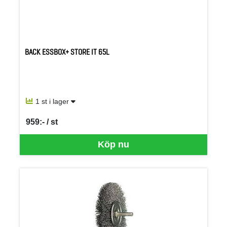
BACK ESSBOX+ STORE IT 65L
1 st i lager
959:- / st
SEK per ST
Köp nu