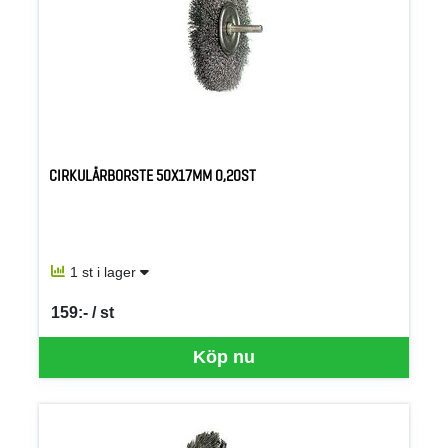
CIRKULÄRBORSTE 50X17MM 0,20ST
1 st i lager
159:- / st
SEK per ST
Köp nu