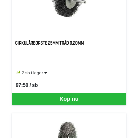
CIRKULÄRBORSTE 25MM TRÅD 0,20MM
2 sb i lager
97:50 / sb
SEK per SB
Köp nu