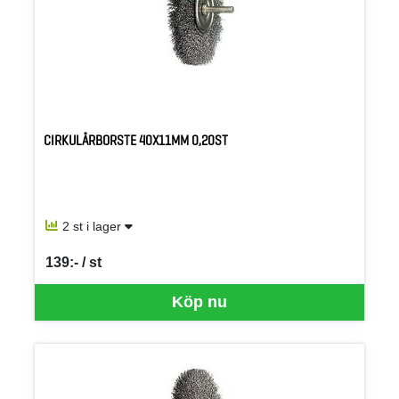
CIRKULÄRBORSTE 40X11MM 0,20ST
2 st i lager
139:- / st
SEK per ST
Köp nu