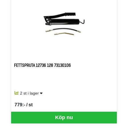
FETTSPRUTA 12736 128 73130106
2 st i lager
779:- / st
SEK per ST
Köp nu