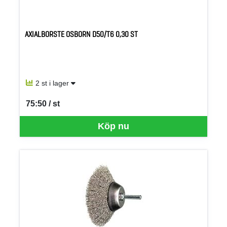
AXIALBORSTE OSBORN D50/T6 0,30 ST
2 st i lager
75:50 / st
SEK per ST
Köp nu