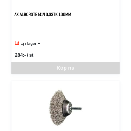
AXIALBORSTE M14 0,3STK 100MM
Ej i lager
284:- / st
SEK per ST
Denna vara går inte att beställa via webben just nu, vänligen kon
Köp nu