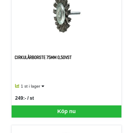
CIRKULÄRBORSTE 75MM 0,50VST
1 st i lager
249:- / st
SEK per ST
Köp nu