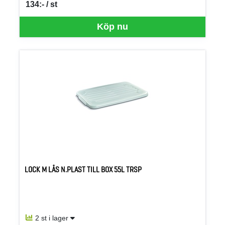
134:- / st
SEK per ST
Köp nu
LOCK M LÅS N.PLAST TILL BOX 55L TRSP
2 st i lager