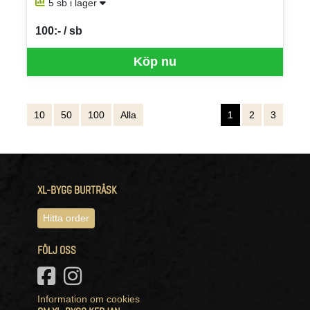
5 sb i lager
100:- / sb
SEK per SB
Köp nu
10
50
100
Alla
1
2
3
XL-BYGG BURTRÄSK
Hitta order
FÖLJ OSS
Information om cookies