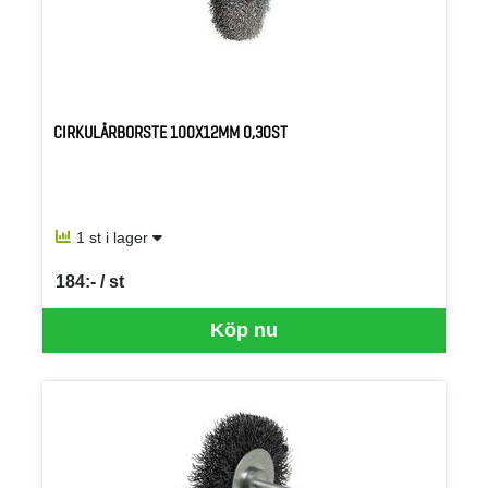
CIRKULÄRBORSTE 100X12MM 0,30ST
1 st i lager
184:- / st
SEK per ST
Köp nu