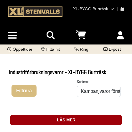
XL-BYGG Burträsk
|
0
Öppettider
Hitta hit
Ring
E-post
Industriförbrukningsvaror - XL-BYGG Burträsk
Sortera:
Filtrera
LÄS MER