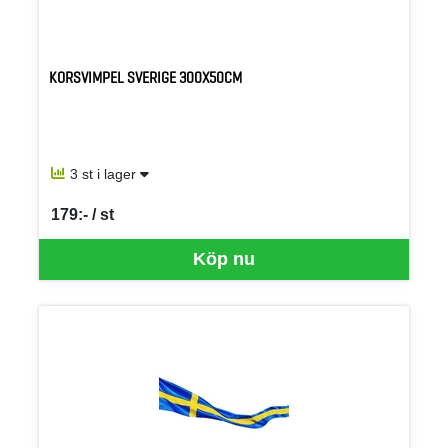
KORSVIMPEL SVERIGE 300X50CM
3 st i lager
179:- / st
SEK per ST
Köp nu