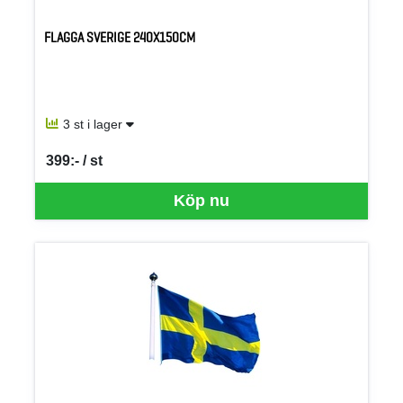
FLAGGA SVERIGE 240X150CM
3 st i lager
399:- / st
SEK per ST
Köp nu