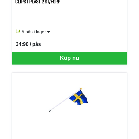
CLIPS I PLAST 2 ST/FÖRP
5 pås i lager
34:90 / pås
SEK per PÅS
Köp nu