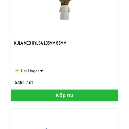
KULA MED HYLSA 135MM 65MM
1 st i lager
549:- / st
SEK per ST
Köp nu