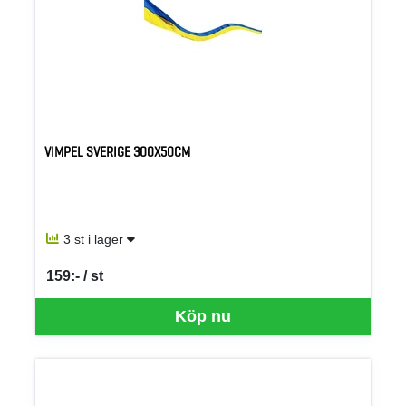
VIMPEL SVERIGE 300X50CM
3 st i lager
159:- / st
SEK per ST
Köp nu