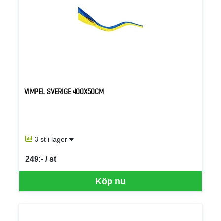
VIMPEL SVERIGE 400X50CM
3 st i lager
249:- / st
SEK per ST
Köp nu