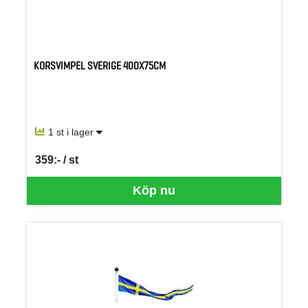
KORSVIMPEL SVERIGE 400X75CM
1 st i lager
359:- / st
SEK per ST
Köp nu