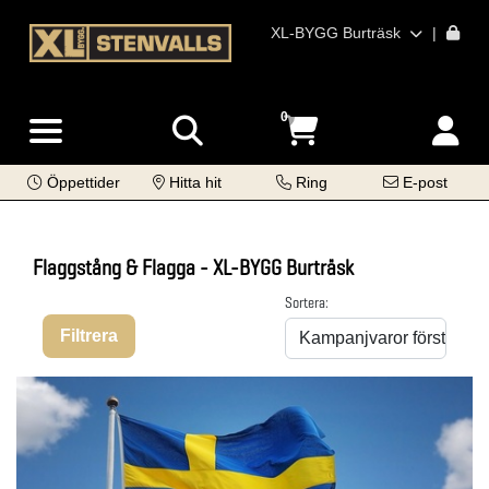
XL-BYGG Burträsk
|
0
Öppettider
Hitta hit
Ring
E-post
Flaggstång & Flagga - XL-BYGG Burträsk
Sortera:
Filtrera