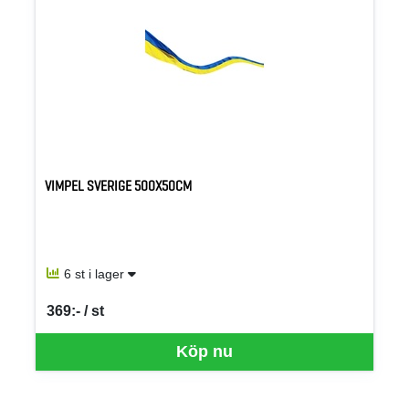
VIMPEL SVERIGE 500X50CM
6 st i lager
369:- / st
SEK per ST
Köp nu