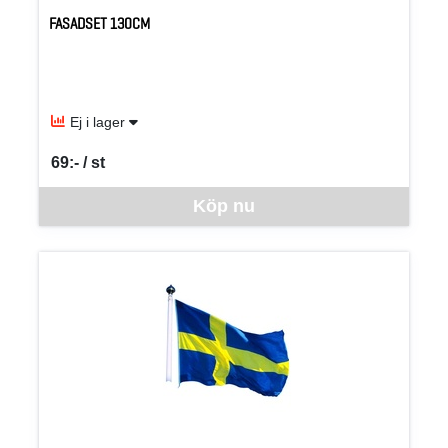
FASADSET 130CM
Ej i lager
69:- / st
SEK per ST
Denna vara går inte att beställa via webben just nu, vänligen kon
Köp nu