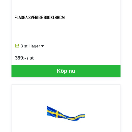
FLAGGA SVERIGE 300X188CM
3 st i lager
399:- / st
SEK per ST
Köp nu