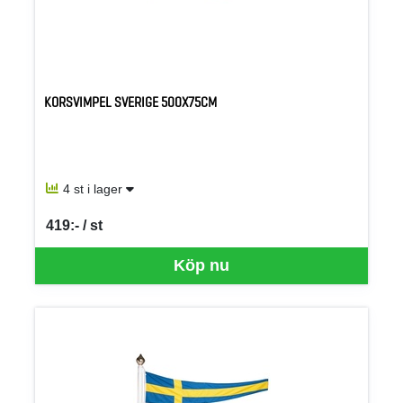
KORSVIMPEL SVERIGE 500X75CM
4 st i lager
419:- / st
SEK per ST
Köp nu