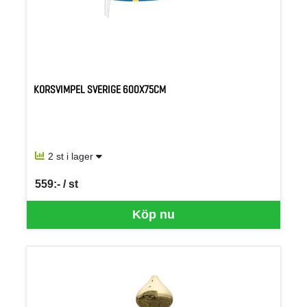
KORSVIMPEL SVERIGE 600X75CM
2 st i lager
559:- / st
SEK per ST
Köp nu