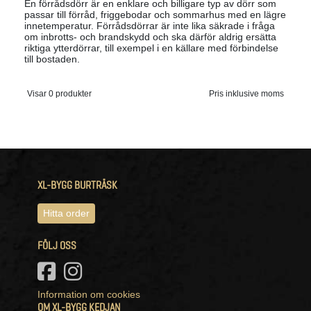
En förrådsdörr är en enklare och billigare typ av dörr som
passar till förråd, friggebodar och sommarhus med en lägre
innetemperatur. Förrådsdörrar är inte lika säkrade i fråga
om inbrotts- och brandskydd och ska därför aldrig ersätta
riktiga ytterdörrar, till exempel i en källare med förbindelse
till bostaden.
Visar 0 produkter
Pris inklusive moms
XL-BYGG BURTRÄSK
Hitta order
FÖLJ OSS
Information om cookies
OM XL-BYGG KEDJAN