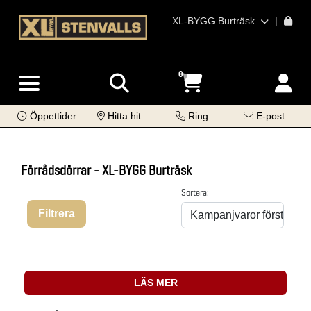
XL-BYGG Burträsk
|
0
Öppettider
Hitta hit
Ring
E-post
Förrådsdörrar - XL-BYGG Burträsk
Sortera:
Filtrera
LÄS MER