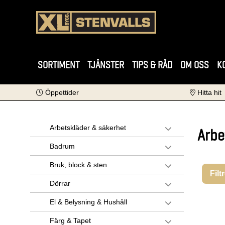
SORTIMENT
TJÄNSTER
TIPS & RÅD
OM OSS
K
Öppettider
Hitta hit
Arbetskläder & säkerhet
Arbe
Badrum
Bruk, block & sten
Filt
Dörrar
El & Belysning & Hushåll
Färg & Tapet