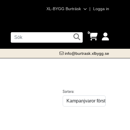
XL-BYGG Burträsk
|
Logga in
0
info@burtrask.xlbygg.se
Sortera: