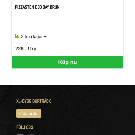
PIZZASTEN D33 DAY BRUN
3 frp i lager
229:- / frp
SEK per FRP
Köp nu
XL-BYGG BURTRÄSK
Hitta order
FÖLJ OSS