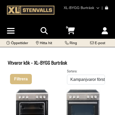
XL-BYGG Burträsk
|
0
Öppettider
Hitta hit
Ring
E-post
Vitvaror kök - XL-BYGG Burträsk
Sortera:
Filtrera