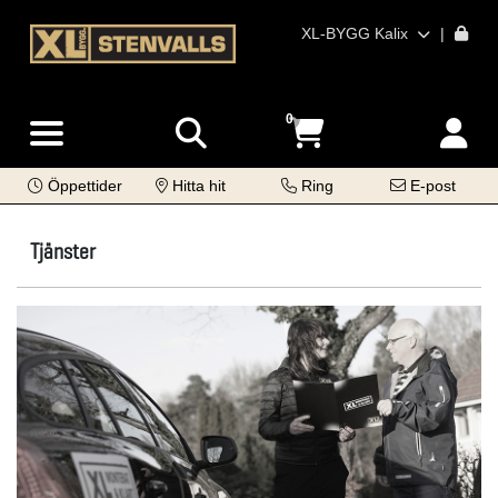
XL-BYGG Kalix
|
0
Öppettider
Hitta hit
Ring
E-post
Tjänster