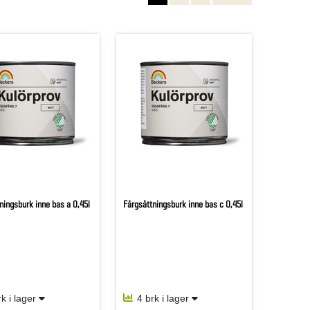
ningsburk inne bas a 0,45l
Färgsättningsburk inne bas c 0,45l
rk i lager
4 brk i lager