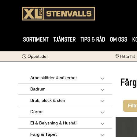
SORTIMENT
TJÄNSTER
TIPS & RÅD
OM OSS
K
Öppettider
Hitta hit
Arbetskläder & säkerhet
Färg
Badrum
Bruk, block & sten
Filt
Dörrar
El & Belysning & Hushåll
Färg & Tapet