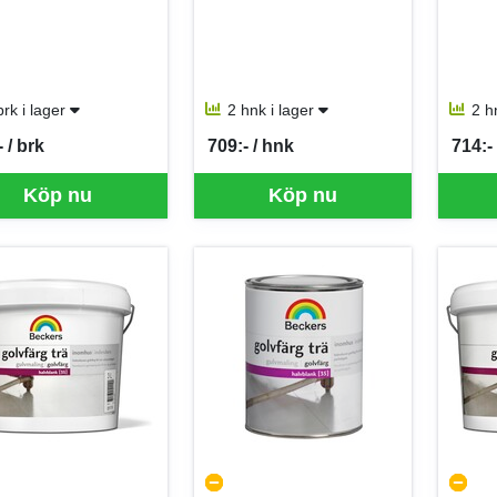
brk i lager
2 hnk i lager
2 h
 / brk
709:- / hnk
714:-
per BRK
SEK per HNK
SEK p
Köp nu
Köp nu