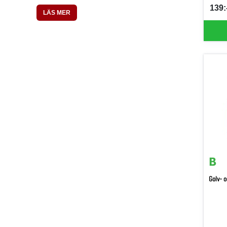
139:-
SEK 
LÄS MER
Golv- o