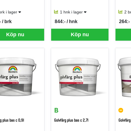
brk i lager
1 hnk i lager
2 b
 / brk
844:- / hnk
264:- 
per BRK
SEK per HNK
SEK p
Köp nu
Köp nu
g plus bas c 0,9l
Golvfärg plus bas c 2,7l
Golvfärg 