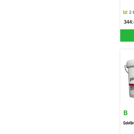
2 
344:-
SEK 
Golvfär