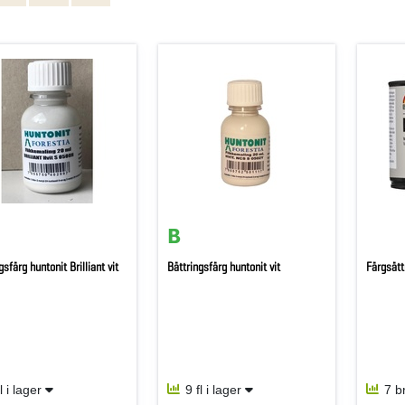
gsfärg huntonit Brilliant vit
Bättringsfärg huntonit vit
Färgsätt
fl i lager
9 fl i lager
7 b