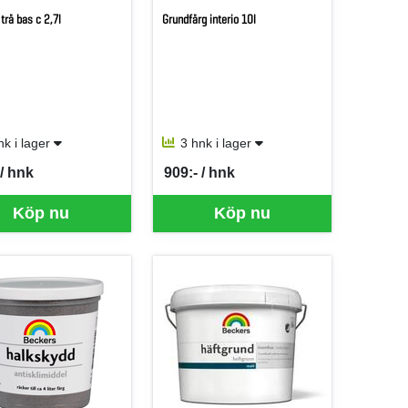
 trä bas c 2,7l
Grundfärg interio 10l
nk i lager
3 hnk i lager
 / hnk
909:- / hnk
er HNK
SEK per HNK
Köp nu
Köp nu