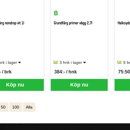
rg nondrop vit 1l
Grundfärg primer vägg 2,7l
Halksydd
brk i lager
3 hnk i lager
6 b
 / brk
384:- / hnk
75:50
per BRK
SEK per HNK
SEK p
Köp nu
Köp nu
50
100
Alla