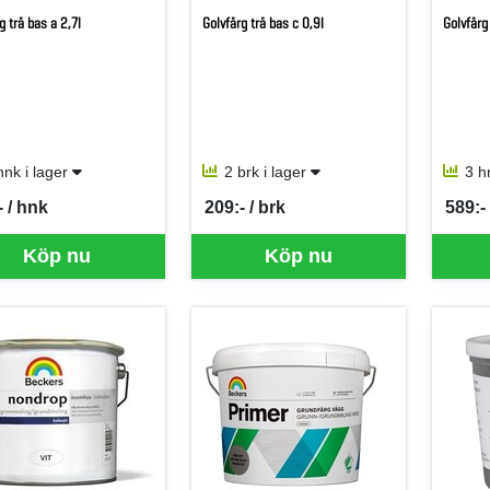
g trä bas a 2,7l
Golvfärg trä bas c 0,9l
Golvfärg
hnk i lager
2 brk i lager
3 h
- / hnk
209:- / brk
589:-
per HNK
SEK per BRK
SEK p
Köp nu
Köp nu