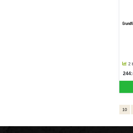
Grundfä
2 
244:-
SEK 
10