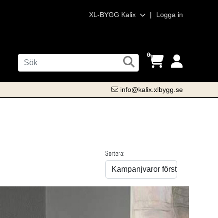
XL-BYGG Kalix
|
Logga in
0
info@kalix.xlbygg.se
Sortera: