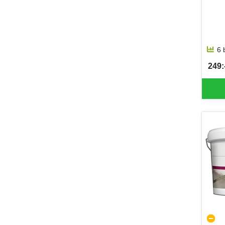
6 
249:-
SEK 