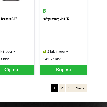
 beckers 0,17l
Häftgrundfärg vit 0,45l
rk i lager
2 brk i lager
 / brk
149:- / brk
er BRK
SEK per BRK
Köp nu
Köp nu
1
2
3
Nästa