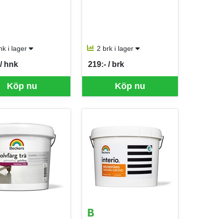
nk i lager
2 brk i lager
 / hnk
219:- / brk
er HNK
SEK per BRK
Köp nu
Köp nu