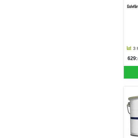
Golvfär
3 
629:
SEK 