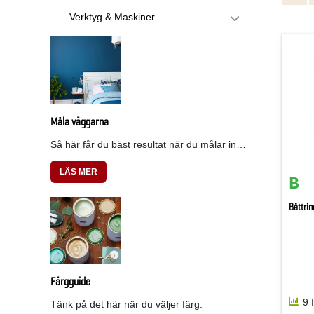
Verktyg & Maskiner
Måla väggarna
Så här får du bäst resultat när du målar inomhus med Beckers färg. Steg för steg!
LÄS MER
Bättrin
Färgguide
9 
Tänk på det här när du väljer färg.