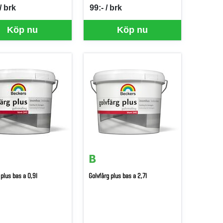
/ brk
99:- / brk
er BRK
SEK per BRK
Köp nu
Köp nu
 plus bas a 0,9l
Golvfärg plus bas a 2,7l