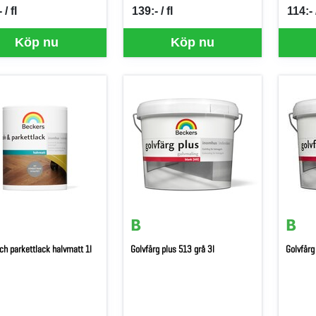
 / fl
139:- / fl
114:- 
per FL
SEK per FL
SEK p
Köp nu
Köp nu
ch parkettlack halvmatt 1l
Golvfärg plus 513 grå 3l
Golvfärg