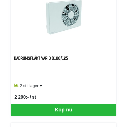
BADRUMSFLÄKT VARIO D100/125
2 st i lager
2 290:- / st
SEK per ST
Köp nu