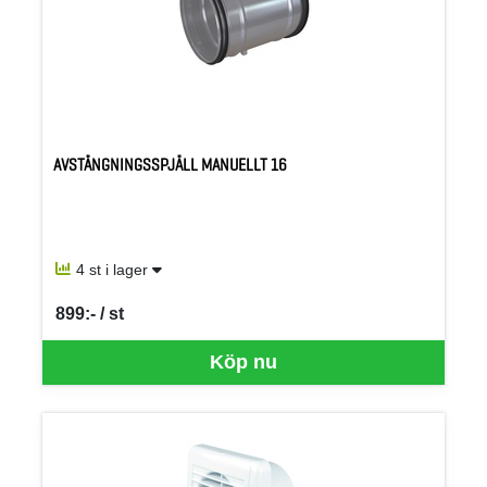
AVSTÄNGNINGSSPJÄLL MANUELLT 16
4 st i lager
899:- / st
SEK per ST
Köp nu