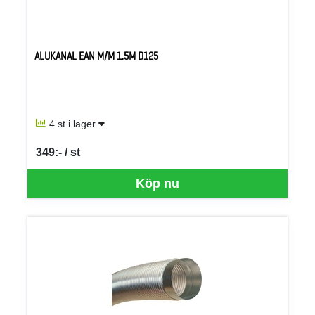
ALUKANAL EAN M/M 1,5M D125
4 st i lager
349:- / st
SEK per ST
Köp nu