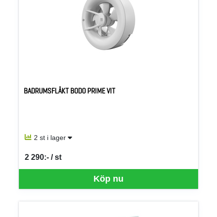
BADRUMSFLÄKT BODO PRIME VIT
2 st i lager
2 290:- / st
SEK per ST
Köp nu