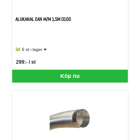
ALUKANAL EAN M/M 1,5M D100
6 st i lager
299:- / st
SEK per ST
Köp nu