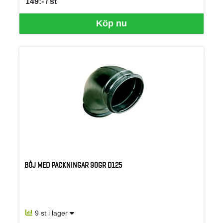
149:- / st
SEK per ST
Köp nu
BÖJ MED PACKNINGAR 90GR D125
9 st i lager