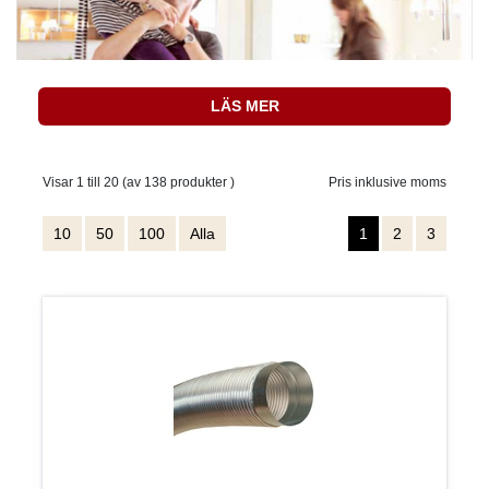
LÄS MER
Visar 1 till 20 (av 138 produkter )
Pris inklusive moms
10
50
100
Alla
1
2
3