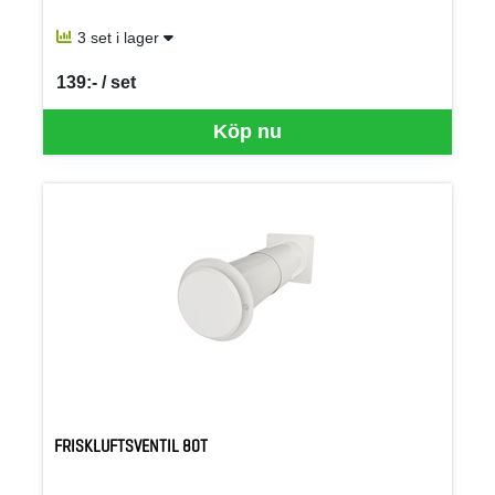
3 set i lager
139:- / set
SEK per SET
Köp nu
FRISKLUFTSVENTIL 80T