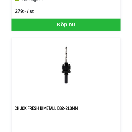
279:- / st
SEK per ST
Köp nu
CHUCK FRESH BIMETALL D32-210MM