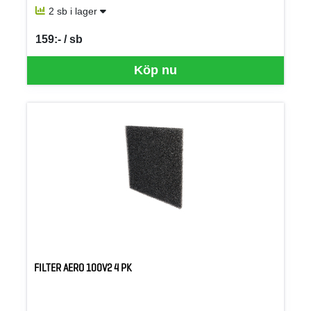
2 sb i lager
159:- / sb
SEK per SB
Köp nu
FILTER AERO 100V2 4 PK