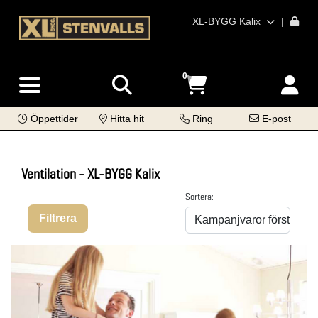
XL-BYGG Kalix
|
0
Öppettider
Hitta hit
Ring
E-post
Ventilation - XL-BYGG Kalix
Sortera:
Filtrera