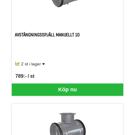
AVSTÄNGNINGSSPJÄLL MANUELLT 10
2 st i lager
789:- / st
SEK per ST
Köp nu