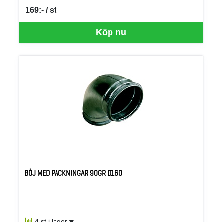
169:- / st
SEK per ST
Köp nu
BÖJ MED PACKNINGAR 90GR D160
4 st i lager