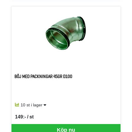
BÖJ MED PACKNINGAR 45GR D100
10 st i lager
149:- / st
SEK per ST
Köp nu