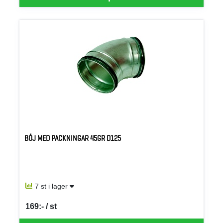
BÖJ MED PACKNINGAR 45GR D125
7 st i lager
169:- / st
SEK per ST