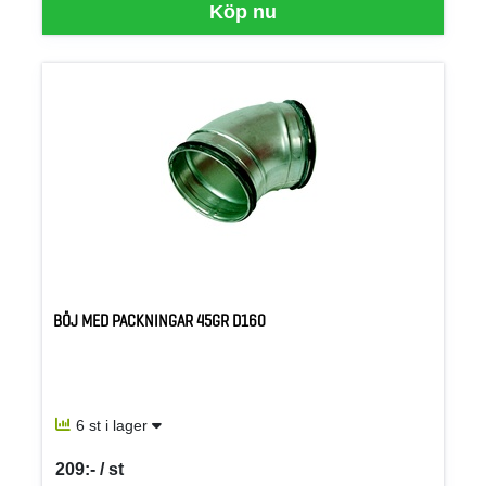
Köp nu
BÖJ MED PACKNINGAR 45GR D160
6 st i lager
209:- / st
SEK per ST