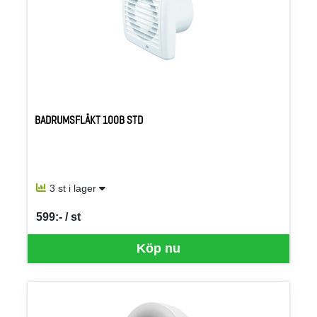
BADRUMSFLÄKT 100B STD
3 st i lager
599:- / st
SEK per ST
Köp nu