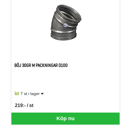
BÖJ 30GR M PACKNINGAR D100
7 st i lager
219:- / st
SEK per ST
Köp nu