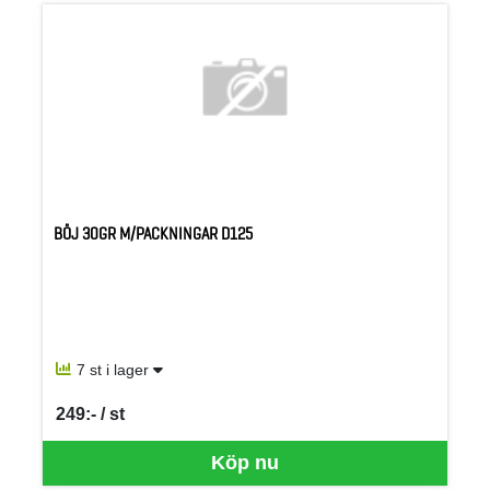
BÖJ 30GR M/PACKNINGAR D125
7 st i lager
249:- / st
SEK per ST
Köp nu