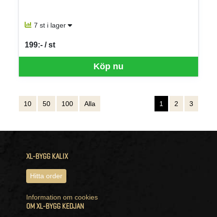
7 st i lager
199:- / st
SEK per ST
Köp nu
10
50
100
Alla
1
2
3
XL-BYGG KALIX
Hitta order
Information om cookies
OM XL-BYGG KEDJAN