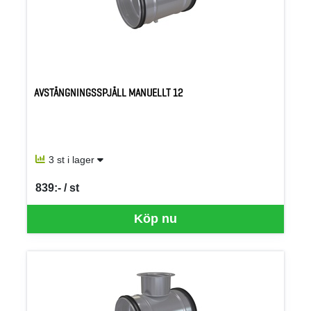
AVSTÄNGNINGSSPJÄLL MANUELLT 12
3 st i lager
839:- / st
SEK per ST
Köp nu