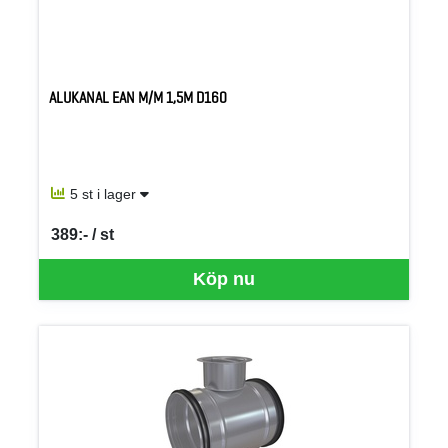
ALUKANAL EAN M/M 1,5M D160
5 st i lager
389:- / st
SEK per ST
Köp nu