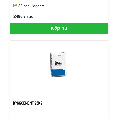
86 säc i lager
249:- / säc
SEK per SÄC
Köp nu
BYGGCEMENT 25KG