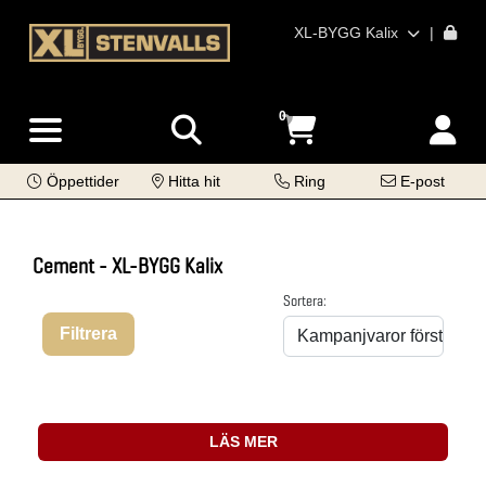
XL-BYGG Kalix
|
0
Öppettider
Hitta hit
Ring
E-post
Cement - XL-BYGG Kalix
Sortera:
Filtrera
LÄS MER