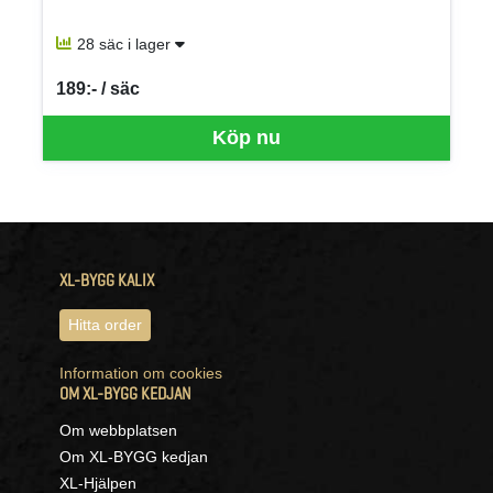
28 säc i lager
189:- / säc
SEK per SÄC
Köp nu
XL-BYGG KALIX
Hitta order
Information om cookies
OM XL-BYGG KEDJAN
Om webbplatsen
Om XL-BYGG kedjan
XL-Hjälpen