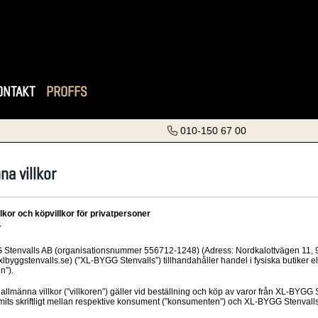
ONTAKT
PROFFS
010-150 67 00
na villkor
lkor och köpvillkor för privatpersoner
T
Stenvalls AB (organisationsnummer 556712-1248) (Adress: Nordkalottvägen 11, 97
lbyggstenvalls.se) (”XL-BYGG Stenvalls”) tillhandahåller handel i fysiska butiker 
n”).
allmänna villkor (”villkoren”) gäller vid beställning och köp av varor från XL-BYGG S
ts skriftligt mellan respektive konsument (”konsumenten”) och XL-BYGG Stenvalls