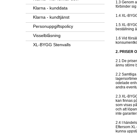
1.3 Genom at
förbinder sig
Klarna - kunddata
1.4 XL-BYGG 
Klarna - kundtjänst
1.5 XL-BYGG S
Personuppgiftspolicy
beställning 
Visselblåsning
1.6 Vid försä
konsumentköp
XL-BYGG Stenvalls
2. PRISER
2.1 De prise
ännu större 
2.2 Samtliga
lagersortimen
odelade enhet
andra eventu
2.3 XL-BYGG S
kan finnas p
som visas på
och att löpan
inte garanter
2.4 I händels
Eftersom XL-B
kunna uppstå