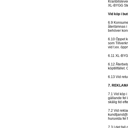
Kranbilslev
XL-BYGG Sten
Vid köp i but
6.9 Konsumen
återlämnas i 
behöver kons
6.10 Öppet kö
som Tillverkn
vid t.ex. öpp
6.11 XL-BYGG
6.12 Återbet
köptillfället
6.13 Vid retu
7. REKLAM
7.1 Vid köp 
gällande fel 
skälig tid ef
7.2 Vid rekl
kundtjanst@x
huruvida fel 
7.3 I det fal