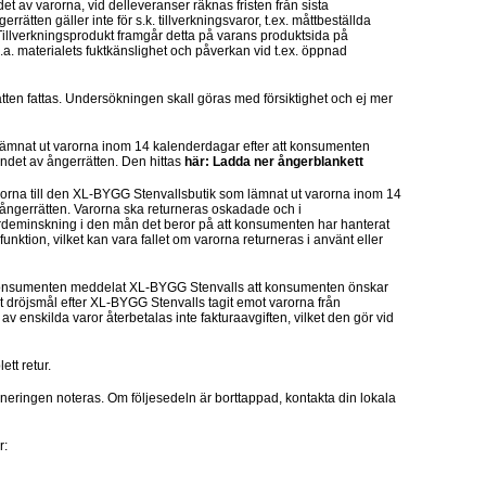
v varorna, vid delleveranser räknas fristen från sista
tten gäller inte för s.k. tillverkningsvaror, t.ex. måttbeställda
 Tillverkningsprodukt framgår detta på varans produktsida på
.g.a. materialets fuktkänslighet och påverkan vid t.ex. öppnad
tten fattas. Undersökningen skall göras med försiktighet och ej mer
mnat ut varorna inom 14 kalenderdagar efter att konsumenten
det av ångerrätten. Den hittas
här
:
Ladda ner ångerblankett
orna till den XL-BYGG Stenvallsbutik som lämnat ut varorna inom 14
ngerrätten. Varorna ska returneras oskadade och i
ärdeminskning i den mån det beror på att konsumenten har hanterat
funktion, vilket kan vara fallet om varorna returneras i använt eller
t konsumenten meddelat XL-BYGG Stenvalls att konsumenten önskar
 dröjsmål efter XL-BYGG Stenvalls tagit emot varorna från
v enskilda varor återbetalas inte fakturaavgiften, vilket den gör vid
ett retur.
rneringen noteras. Om följesedeln är borttappad, kontakta din lokala
r: