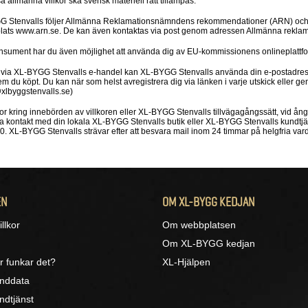
 allmänna villkor ska svensk materiell rätt tillämpas.
 Stenvalls följer Allmänna Reklamationsnämndens rekommendationer (ARN) och sv
lats www.arn.se. De kan även kontaktas via post genom adressen Allmänna rekla
sument har du även möjlighet att använda dig av EU-kommissionens onlineplattform
 via XL-BYGG Stenvalls e-handel kan XL-BYGG Stenvalls använda din e-postadress 
em du köpt. Du kan när som helst avregistrera dig via länken i varje utskick eller 
xlbyggstenvalls.se)
or kring innebörden av villkoren eller XL-BYGG Stenvalls tillvägagångssätt, vid ånge
 ta kontakt med din lokala XL-BYGG Stenvalls butik eller XL-BYGG Stenvalls kundtj
. XL-BYGG Stenvalls strävar efter att besvara mail inom 24 timmar på helgfria var
EN
OM XL-BYGG KEDJAN
llkor
Om webbplatsen
Om XL-BYGG kedjan
r funkar det?
XL-Hjälpen
unddata
ndtjänst