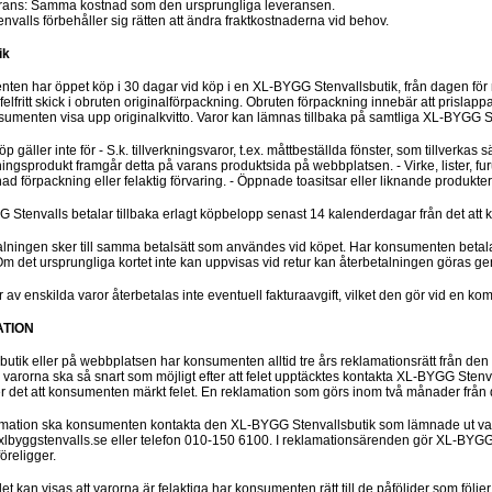
erans: Samma kostnad som den ursprungliga leveransen.
valls förbehåller sig rätten att ändra fraktkostnaderna vid behov.
ik
ten har öppet köp i 30 dagar vid köp i en XL-BYGG Stenvallsbutik, från dagen för
felfritt skick i obruten originalförpackning. Obruten förpackning innebär att prislapp
umenten visa upp originalkvitto. Varor kan lämnas tillbaka på samtliga XL-BYGG St
p gäller inte för - S.k. tillverkningsvaror, t.ex. måttbeställda fönster, som tillverka
ingsprodukt framgår detta på varans produktsida på webbplatsen. - Virke, lister, fu
nad förpackning eller felaktig förvaring. - Öppnade toasitsar eller liknande produkter
 Stenvalls betalar tillbaka erlagt köpbelopp senast 14 kalenderdagar från det at
alningen sker till samma betalsätt som användes vid köpet. Har konsumenten betala
. Om det ursprungliga kortet inte kan uppvisas vid retur kan återbetalningen göras ge
r av enskilda varor återbetalas inte eventuell fakturaavgift, vilket den gör vid en komp
ATION
i butik eller på webbplatsen har konsumenten alltid tre års reklamationsrätt från
i varorna ska så snart som möjligt efter att felet upptäcktes kontakta XL-BYGG Sten
ter det att konsumenten märkt felet. En reklamation som görs inom två månader från de
amation ska konsumenten kontakta den XL-BYGG Stenvallsbutik som lämnade ut varo
lbyggstenvalls.se eller telefon 010-150 6100. I reklamationsärenden gör XL-BYGG St
föreligger.
l det kan visas att varorna är felaktiga har konsumenten rätt till de påföljder som 