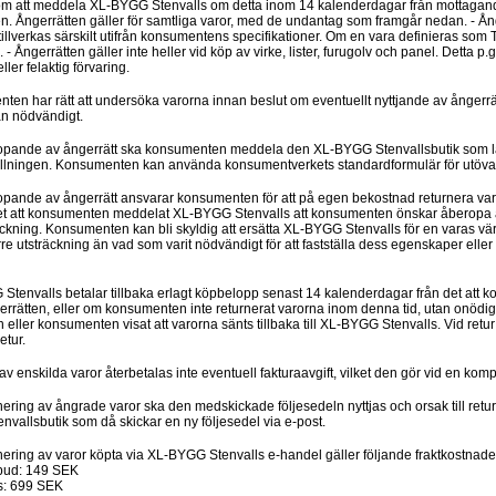
 att meddela XL-BYGG Stenvalls om detta inom 14 kalenderdagar från mottagandet a
. Ångerrätten gäller för samtliga varor, med de undantag som framgår nedan. - Ångerrä
tillverkas särskilt utifrån konsumentens specifikationer. Om en vara definieras som
- Ångerrätten gäller inte heller vid köp av virke, lister, furugolv och panel. Detta p
ller felaktig förvaring.
ten har rätt att undersöka varorna innan beslut om eventuellt nyttjande av ångerrä
n nödvändigt.
opande av ångerrätt ska konsumenten meddela den XL-BYGG Stenvallsbutik som lä
llningen. Konsumenten kan använda konsumentverkets standardformulär för utövan
opande av ångerrätt ansvarar konsumenten för att på egen bekostnad returnera var
et att konsumenten meddelat XL-BYGG Stenvalls att konsumenten önskar åberopa å
ackning. Konsumenten kan bli skyldig att ersätta XL-BYGG Stenvalls för en varas v
rre utsträckning än vad som varit nödvändigt för att fastställa dess egenskaper eller 
Stenvalls betalar tillbaka erlagt köpbelopp senast 14 kalenderdagar från det at
rrätten, eller om konsumenten inte returnerat varorna inom denna tid, utan onödigt
ller konsumenten visat att varorna sänts tillbaka till XL-BYGG Stenvalls. Vid retur a
etur.
 av enskilda varor återbetalas inte eventuell fakturaavgift, vilket den gör vid en kompl
nering av ångrade varor ska den medskickade följesedeln nyttjas och orsak till retu
vallsbutik som då skickar en ny följesedel via e-post.
rnering av varor köpta via XL-BYGG Stenvalls e-handel gäller följande fraktkostnade
mbud: 149 SEK
: 699 SEK