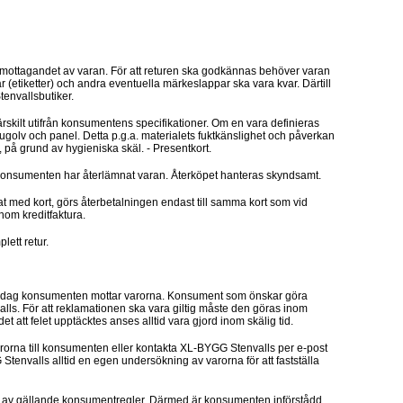
 mottagandet av varan. För att returen ska godkännas behöver varan
ar (etiketter) och andra eventuella märkeslappar ska vara kvar. Därtill
envallsbutiker.
s särskilt utifrån konsumentens specifikationer. Om en vara definieras
rugolv och panel. Detta p.g.a. materialets fuktkänslighet och påverkan
, på grund av hygieniska skäl. - Presentkort.
t konsumenten har återlämnat varan. Återköpet hanteras skyndsamt.
t med kort, görs återbetalningen endast till samma kort som vid
nom kreditfaktura.
lett retur.
 den dag konsumenten mottar varorna. Konsument som önskar göra
valls. För att reklamationen ska vara giltig måste den göras inom
t att felet upptäcktes anses alltid vara gjord inom skälig tid.
rna till konsumenten eller kontakta XL-BYGG Stenvalls per e-post
envalls alltid en egen undersökning av varorna för att fastställa
följer av gällande konsumentregler. Därmed är konsumenten införstådd