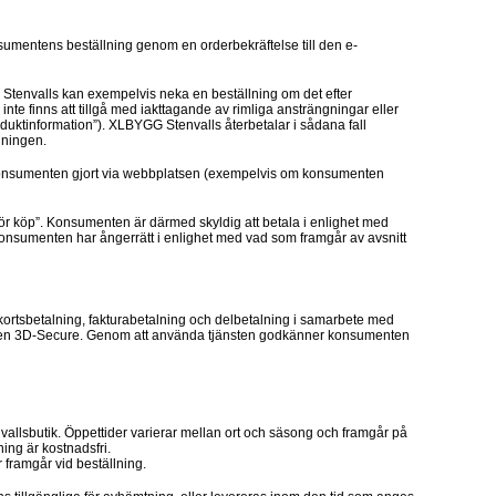
sumentens beställning genom en orderbekräftelse till den e-
 Stenvalls kan exempelvis neka en beställning om det efter
nte finns att tillgå med iakttagande av rimliga ansträngningar eller
oduktinformation”). XLBYGG Stenvalls återbetalar i sådana fall
lningen.
ng konsumenten gjort via webbplatsen (exempelvis om konsumenten
r köp”. Konsumenten är därmed skyldig att betala i enlighet med
onsumenten har ångerrätt i enlighet med vad som framgår av avsnitt
ortsbetalning, fakturabetalning och delbetalning i samarbete med
ingen 3D-Secure. Genom att använda tjänsten godkänner konsumenten
vallsbutik. Öppettider varierar mellan ort och säsong och framgår på
ing är kostnadsfri.
framgår vid beställning.