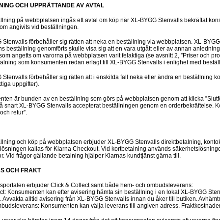
LNING OCH UPPRÄTTANDE AV AVTAL
ällning på webbplatsen ingås ett avtal om köp när XL-BYGG Stenvalls bekräftat kon
om angivits vid beställningen.
Stenvalls förbehåller sig rätten att neka en beställning via webbplatsen. XL-BYGG
beställning genomförts skulle visa sig att en vara utgått eller av annan anledning i
som angetts om varorna på webbplatsen varit felaktiga (se avsnitt 2, ”Priser och pr
talning som konsumenten redan erlagt till XL-BYGG Stenvalls i enlighet med bestäl
Stenvalls förbehåller sig rätten att i enskilda fall neka eller ändra en beställni
tiga uppgifter).
ten är bunden av en beställning som görs på webbplatsen genom att klicka ”Slutfö
så snart XL-BYGG Stenvalls accepterat beställningen genom en orderbekräftelse. K
och retur”.
ällning och köp på webbplatsen erbjuder XL-BYGG Stenvalls direktbetalning, kontok
llösningen kallas för Klarna Checkout. Vid kortbetalning används säkerhetslösn
or. Vid frågor gällande betalning hjälper Klarnas kundtjänst gärna till.
NS OCH FRAKT
sportalen erbjuder Click & Collect samt både hem- och ombudsleverans:
ect: Konsumenten kan efter avisering hämta sin beställning i en lokal XL-BYGG Sten
Avvakta alltid avisering från XL-BYGG Stenvalls innan du åker till butiken. Avhämtn
udsleverans: Konsumenten kan välja leverans till angiven adress. Fraktkostnader 