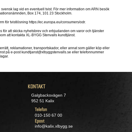
ensk lag vid en eventuell tvist. För mer information om ARN besök
mationsnämnden, Box 174, 101 23 Stockholm.
 för tvistlösning https://ec.europa.eu/consumers/odr.
för att skicka nyhetsbrev och erbjudanden om varor och tjänster
genom att kontakta XL-BYGG Stenvalls kundtjänst.
rrätt, reklamationer, transportskador, eller annat som gäller köp eller
änst på e-post kundtjanst@xlbyggstenvalls.se eller telefonnummer
dagar.
KONTAKT
Galgbacksvägen 7
952 51 Kalix
Telefon
010-150 67 00
Epost
info@kalix.xlbygg.se