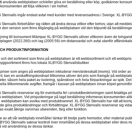
t använda webbplatsen och/eller göra en beställning eller köp, godkänner konsumen
 konsumenten att följa villkoren i sin helhet.
Stenvalls ingår endast avtal med kunder med leveransadress i Sverige. XL-BYGG S
tenvalls förbehåller sig rätten att ändra dessa villkor efter behov, utan att meddel
är den version som finns tillgänglig på webbplatsen vid den tidpunkt då beställnin
ljning till konsument tillämpar XL-BYGG Stenvalls utöver villkoren även de tvingande 
lagen (2022:260) och lag (2005:59) om distansavtal och avtal utanför affärslokale
 OCH PRODUKTINFORMATION
r och det sortiment som finns på webbplatsen är ett webbsortiment och ett webbpris.
byggsortiment finns hos lokala XLBYGG Stenvallsbutiker.
 priser som anges på webbplatsen inkluderar mervärdesskatt (moms). Vid order av be
t, kan en anskaffningskostnad tillkomma utöver det pris som framgår på webbplatsen. 
er, såsom hela paket av isolering, spånskivor och hela förpackningar av spik. Det slu
ella tillkommande avgifter, framgår i kassan på webbplatsen innan köpet genomför
tenvalls reserverar sig för eventuella fel i produktbeskrivningen samt felaktiga pris
å webbplatsen. Vid prisjusteringar på lagd beställning informeras konsumenten allti
 webbplatsen kan avvika med produktnamnet. XL-BYGG Stenvalls har rätt att korri
de göra produktändringar och förbättringar. XL-BYGG Stenvalls reserverar sig vidare 
as exakt återge varornas utseenden, färg eller funktion.
e av att vår webbplats innehåller länkar till tredje parts hemsidor, eller material pub
YGG Stenvalls saknar kontroll över innehållet på dessa webbplatser eller dess mater
 vid användning av dessa länkar.