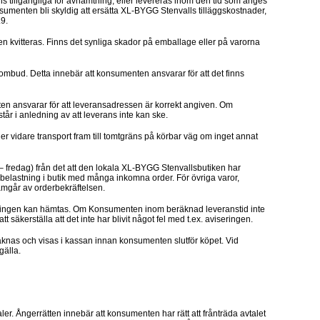
ns tillgängliga för avhämtning, eller levereras inom den tid som anges
umenten bli skyldig att ersätta XL-BYGG Stenvalls tilläggskostnader,
.9.
n kvitteras. Finns det synliga skador på emballage eller på varorna
ombud. Detta innebär att konsumenten ansvarar för att det finns
n ansvarar för att leveransadressen är korrekt angiven. Om
år i anledning av att leverans inte kan ske.
r vidare transport fram till tomtgräns på körbar väg om inget annat
– fredag) från det att den lokala XL-BYGG Stenvallsbutiken har
g belastning i butik med många inkomna order. För övriga varor,
amgår av orderbekräftelsen.
lningen kan hämtas. Om Konsumenten inom beräknad leveranstid inte
äkerställa att det inte har blivit något fel med t.ex. aviseringen.
räknas och visas i kassan innan konsumenten slutför köpet. Vid
gälla.
er. Ångerrätten innebär att konsumenten har rätt att frånträda avtalet