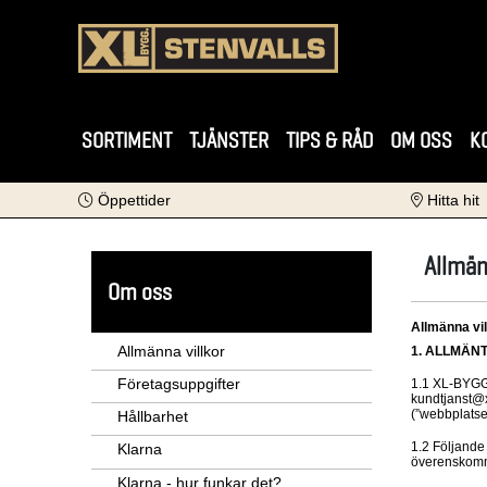
SORTIMENT
TJÄNSTER
TIPS & RÅD
OM OSS
K
Öppettider
Hitta hit
Allmän
Om oss
Allmänna vil
Allmänna villkor
1. ALLMÄN
Företagsuppgifter
1.1 XL-BYGG 
kundtjanst@x
(”webbplatse
Hållbarhet
1.2 Följande 
Klarna
överenskommi
Klarna - hur funkar det?