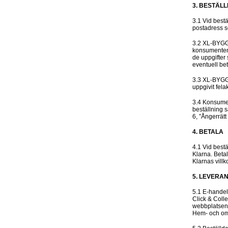
3. BESTÄL
3.1 Vid best
postadress s
3.2 XL-BYGG 
konsumentens 
de uppgifter 
eventuell be
3.3 XL-BYGG 
uppgivit felak
3.4 Konsumen
beställning 
6, ”Ångerrätt 
4. BETALA
4.1 Vid best
Klarna. Beta
Klarnas villk
5. LEVERA
5.1 E-handel
Click & Coll
webbplatsen. 
Hem- och omb