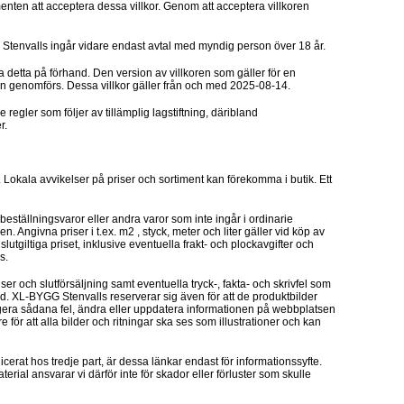
ten att acceptera dessa villkor. Genom att acceptera villkoren
tenvalls ingår vidare endast avtal med myndig person över 18 år.
a detta på förhand. Den version av villkoren som gäller för en
gen genomförs. Dessa villkor gäller från och med 2025-08-14.
regler som följer av tillämplig lagstiftning, däribland
r.
 Lokala avvikelser på priser och sortiment kan förekomma i butik. Ett
ställningsvaror eller andra varor som inte ingår i ordinarie
Angivna priser i t.ex. m2 , styck, meter och liter gäller vid köp av
tgiltiga priset, inklusive eventuella frakt- och plockavgifter och
s.
er och slutförsäljning samt eventuella tryck-, fakta- och skrivfel som
d. XL-BYGG Stenvalls reserverar sig även för att de produktbilder
gera sådana fel, ändra eller uppdatera informationen på webbplatsen
för att alla bilder och ritningar ska ses som illustrationer och kan
licerat hos tredje part, är dessa länkar endast för informationssyfte.
ial ansvarar vi därför inte för skador eller förluster som skulle