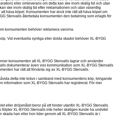
aration) eller omleverans om detta kan ske inom skälig tid och utan
an ske inom skälig tid efter reklamationen och utan väsentlig
 att häva köpet. Konsumenten har dock inte rätt att häva köpet om
YGG Stenvalls återbetala konsumenten den betalning som erlagts för
vs om konsumenten behöver reklamera varorna.
 köp. Vid eventuella synliga eller dolda skador behöver XL-BYGG
änner konsumenten att XL-BYGG Stenvalls lagrar och använder
nvalls dokumenterar även viss kommunikation som XL-BYGG Stenvalls
menten har rätt att förvänta sig av XL-BYGG Stenvalls.
, såvida detta inte krävs i samband med konsumentens köp, tvingande
en information som XL-BYGG Stenvalls har registrerat. För mer
let eller dröjsmålet beror på ett hinder utanför XL-BYGG Stenvalls
 följder XL-BYGG Stenvalls inte heller skäligen kunde ha undvikit
en skada han eller hon lider genom att XL-BYGG Stenvalls är i