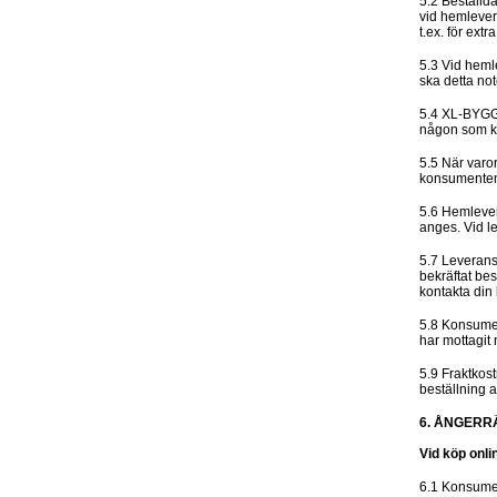
5.2 Beställd
vid hemlever
t.ex. för ext
5.3 Vid heml
ska detta not
5.4 XL-BYGG 
någon som ka
5.5 När varo
konsumenten 
5.6 Hemlever
anges. Vid le
5.7 Leverans
bekräftat bes
kontakta din
5.8 Konsumen
har mottagit 
5.9 Fraktkos
beställning a
6. ÅNGERR
Vid köp onli
6.1 Konsument