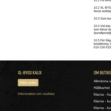
10.1 På dessa
10.2 XL-BYGG
deras webbp
10.3 Som kon
10.4 Vid köp
som liknar d
(kundtjanst@
10.5 För fråg
beställning,
010-150 6100
XL-BYGG KALIX
OM BUTIK
Allmänna vi
Hitta order
Hållbarhet
Information om cookies
Klarna - hu
Klarna - k
Klarna - ku