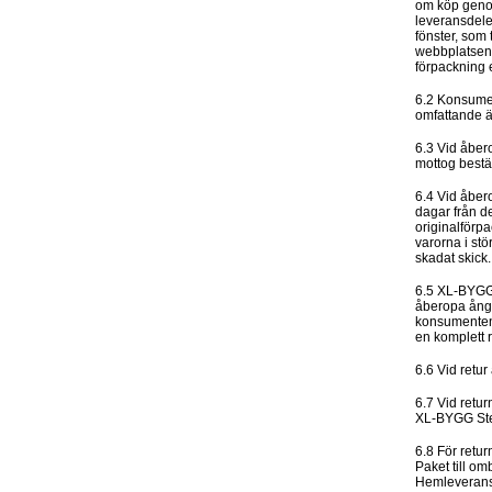
om köp genom
leveransdelen
fönster, som 
webbplatsen. 
förpackning e
6.2 Konsumen
omfattande ä
6.3 Vid åber
mottog bestä
6.4 Vid åber
dagar från d
originalförp
varorna i stö
skadat skick.
6.5 XL-BYGG 
åberopa ånge
konsumenten e
en komplett r
6.6 Vid retur
6.7 Vid retur
XL-BYGG Sten
6.8 För retu
Paket till o
Hemleverans