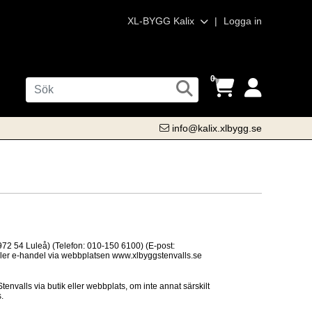
XL-BYGG Kalix
|
Logga in
0
info@kalix.xlbygg.se
2 54 Luleå) (Telefon: 010-150 6100) (E-post:
eller e-handel via webbplatsen www.xlbyggstenvalls.se
tenvalls via butik eller webbplats, om inte annat särskilt
.