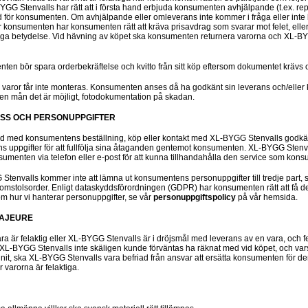
YGG Stenvalls har rätt att i första hand erbjuda konsumenten avhjälpande (t.ex. rep
d för konsumenten. Om avhjälpande eller omleverans inte kommer i fråga eller inte k
r konsumenten har konsumenten rätt att kräva prisavdrag som svarar mot felet, eller
ringa betydelse. Vid hävning av köpet ska konsumenten returnera varorna och XL-B
ten bör spara orderbekräftelse och kvitto från sitt köp eftersom dokumentet krä
a varor får inte monteras. Konsumenten anses då ha godkänt sin leverans och/eller
 den mån det är möjligt, fotodokumentation på skadan.
ESS OCH PERSONUPPGIFTER
nd med konsumentens beställning, köp eller kontakt med XL-BYGG Stenvalls godk
 uppgifter för att fullfölja sina åtaganden gentemot konsumenten. XL-BYGG Ste
umenten via telefon eller e-post för att kunna tillhandahålla den service som konsu
Stenvalls kommer inte att lämna ut konsumentens personuppgifter till tredje part
 domstolsorder. Enligt dataskyddsförordningen (GDPR) har konsumenten rätt att få d
om hur vi hanterar personuppgifter, se vår
personuppgiftspolicy
på vår hemsida.
MAJEURE
ra är felaktig eller XL-BYGG Stenvalls är i dröjsmål med leverans av en vara, och fe
 XL-BYGG Stenvalls inte skäligen kunde förväntas ha räknat med vid köpet, och vars
nnit, ska XL-BYGG Stenvalls vara befriad från ansvar att ersätta konsumenten för d
r varorna är felaktiga.