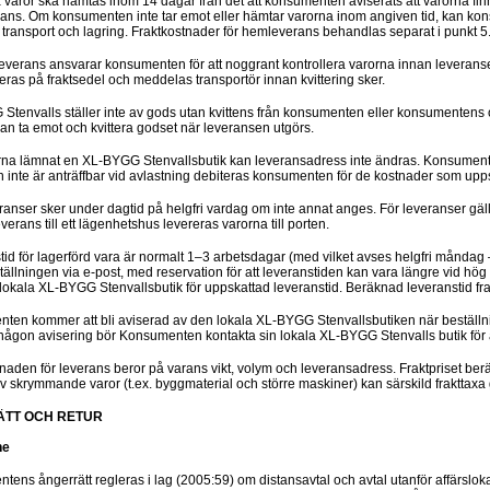
a varor ska hämtas inom 14 dagar från det att konsumenten aviserats att varorna fin
ans. Om konsumenten inte tar emot eller hämtar varorna inom angiven tid, kan kons
ra transport och lagring. Fraktkostnader för hemleverans behandlas separat i punkt 5
everans ansvarar konsumenten för att noggrant kontrollera varorna innan leveranse
eras på fraktsedel och meddelas transportör innan kvittering sker.
Stenvalls ställer inte av gods utan kvittens från konsumenten eller konsumentens 
n ta emot och kvittera godset när leveransen utgörs.
rna lämnat en XL-BYGG Stenvallsbutik kan leveransadress inte ändras. Konsumente
inte är anträffbar vid avlastning debiteras konsumenten för de kostnader som uppst
anser sker under dagtid på helgfri vardag om inte annat anges. För leveranser gälle
verans till ett lägenhetshus levereras varorna till porten.
tid för lagerförd vara är normalt 1–3 arbetsdagar (med vilket avses helgfri måndag 
tällningen via e-post, med reservation för att leveranstiden kan vara längre vid hö
 lokala XL-BYGG Stenvallsbutik för uppskattad leveranstid. Beräknad leveranstid fr
ten kommer att bli aviserad av den lokala XL-BYGG Stenvallsbutiken när bestäl
någon avisering bör Konsumenten kontakta sin lokala XL-BYGG Stenvalls butik för att s
tnaden för leverans beror på varans vikt, volym och leveransadress. Fraktpriset be
v skrymmande varor (t.ex. byggmaterial och större maskiner) kan särskild frakttaxa 
ÄTT OCH RETUR
ne
ens ångerrätt regleras i lag (2005:59) om distansavtal och avtal utanför affärslokal