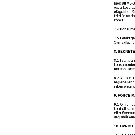
med att XL-B
extra kostna
olägenhet fö
felet är av 
köpet.
7.4 Konsumen
7.5 Felaktig
Stenvalls, i
8. SEKRET
8.1 I samba
konsumentens
har med kons
8.2 XL-BYGG 
regler eller
information 
9. FORCE 
9.1 Om en va
kontroll som
eller övervu
dröjsmål elle
10. ÖVRIGT