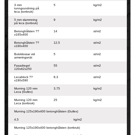
3 mm
5
kg/m2
tunngrundning på
leca (torrbruk)
5 mm slammning
9
kg/m2
på leca (torrbruk)
Betonghålsten ??
14
st/m2
x165x400
Betonghålsten ??
12,5
st/m2
x190x400
Buloklossar vid
5
st/m2
armeringsnät
Fasadtegel
55
st/m2
120x62x250
Lecablock ??
8,3
st/m2
x190x590
Murning 120 mm
3,75
kg/m2
Leca (Gullex)
Murning 120 mm
25
kg/m2
Leca (torrbruk)
Murning 125x190x400 betonghålsten (Gullex)
4,5
kg/m2
Murning 125x190x400 betonghålsten (torrbruk)