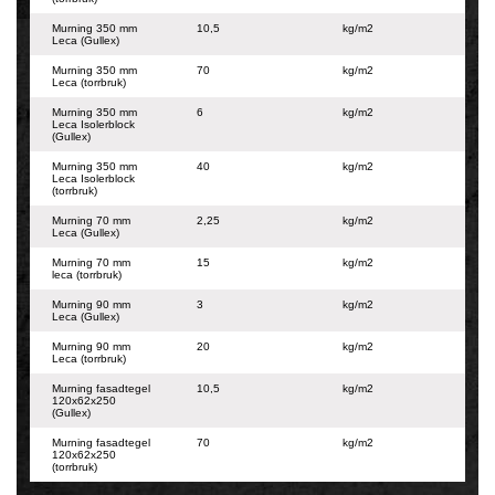
Murning 350 mm
10,5
kg/m2
Leca (Gullex)
Murning 350 mm
70
kg/m2
Leca (torrbruk)
Murning 350 mm
6
kg/m2
Leca Isolerblock
(Gullex)
Murning 350 mm
40
kg/m2
Leca Isolerblock
(torrbruk)
Murning 70 mm
2,25
kg/m2
Leca (Gullex)
Murning 70 mm
15
kg/m2
leca (torrbruk)
Murning 90 mm
3
kg/m2
Leca (Gullex)
Murning 90 mm
20
kg/m2
Leca (torrbruk)
Murning fasadtegel
10,5
kg/m2
120x62x250
(Gullex)
Murning fasadtegel
70
kg/m2
120x62x250
(torrbruk)