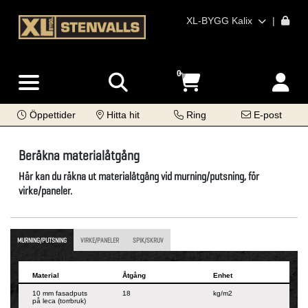
XL-BYGG Kalix
|
0
Öppettider
Hitta hit
Ring
E-post
Beräkna materialåtgång
Här kan du räkna ut materialåtgång vid murning/putsning, för
virke/paneler.
MURNING/PUTSNING
VIRKE/PANELER
SPIK/SKRUV
Material
Åtgång
Enhet
10 mm fasadputs
18
kg/m2
på leca (torrbruk)