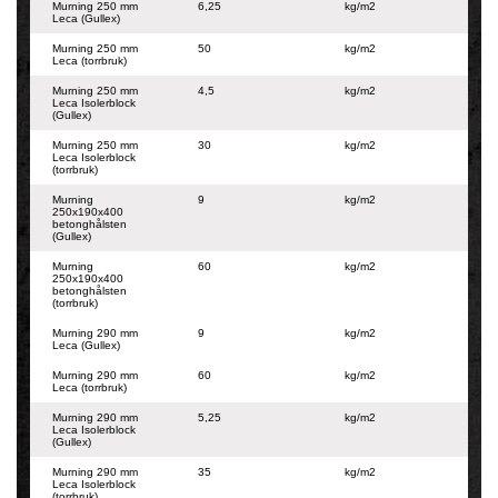
Murning 250 mm
6,25
kg/m2
Leca (Gullex)
Murning 250 mm
50
kg/m2
Leca (torrbruk)
Murning 250 mm
4,5
kg/m2
Leca Isolerblock
(Gullex)
Murning 250 mm
30
kg/m2
Leca Isolerblock
(torrbruk)
Murning
9
kg/m2
250x190x400
betonghålsten
(Gullex)
Murning
60
kg/m2
250x190x400
betonghålsten
(torrbruk)
Murning 290 mm
9
kg/m2
Leca (Gullex)
Murning 290 mm
60
kg/m2
Leca (torrbruk)
Murning 290 mm
5,25
kg/m2
Leca Isolerblock
(Gullex)
Murning 290 mm
35
kg/m2
Leca Isolerblock
(torrbruk)