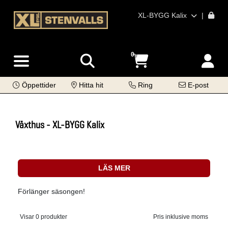
XL-BYGG Kalix
|
0
Öppettider
Hitta hit
Ring
E-post
Växthus - XL-BYGG Kalix
LÄS MER
Förlänger säsongen!
Visar 0 produkter
Pris inklusive moms