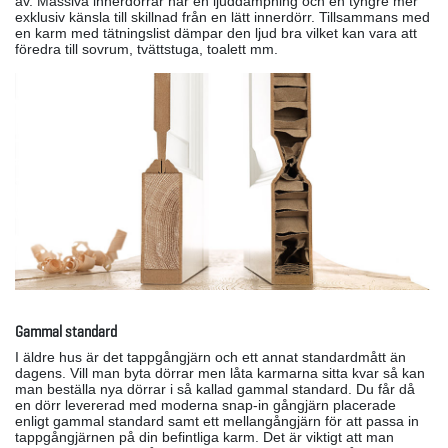
av. Massiva innerdörrar har en ljuddämpning och en tyngre mer
exklusiv känsla till skillnad från en lätt innerdörr. Tillsammans med
en karm med tätningslist dämpar den ljud bra vilket kan vara att
föredra till sovrum, tvättstuga, toalett mm.
Gammal standard
I äldre hus är det tappgångjärn och ett annat standardmått än
dagens. Vill man byta dörrar men låta karmarna sitta kvar så kan
man beställa nya dörrar i så kallad gammal standard. Du får då
en dörr levererad med moderna snap-in gångjärn placerade
enligt gammal standard samt ett mellangångjärn för att passa in
tappgångjärnen på din befintliga karm. Det är viktigt att man