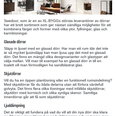
Swedoor, som är en av XL-BYGGs största leverantörer av dörrar
har ett brett sortiment som ger nästan oändliga möjligheter för att
kombinera färger och former med olika ytor, fyllningar, glas och
karmlösningar.
Glasade dörrar
Släpp in ljuset med en glasad dörr. Har man ett rum där det inte
är så mycket ljusinsläpp kan man ljusa upp det med en glasad
dörr. Det finns en mängd olika designvarianter och glastyper att
välja mellan. Vill man till exempel ha en glasad dörr in till en
toalett vill man förmodligen ha sandblästrat glas.
Skjutdörrar
Vill du ha en öppen planlösning eller en funktionell rumsindelning?
Med skjutdörrar får du båda delarna utan att förlora värdefull
golvyta. Det finns flera olika lösningar med infällda skjutdörrar,
skjutdörr med kornisch och olika synliga skenor. Samtliga
innerdörrar går att få som skjutdörrar.
Ljuddämpning
Det är viktigt att fundera på vad du vill att din nya dörr ska klara