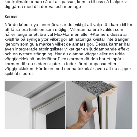
kontrollmäter innan så att allt passar, kom in till oss så hjälper vi
dig gärna med ditt dörrval och montage.
Karmar
När du köper nya innerdörrar är det viktigt att välja rätt karm till för
att få så bra funktion som möjligt. Vill man ha bra kvalitet som
håller länge är ett bra val Flex+karmen eller +Karmen, dessa är
kvistfria på synliga ytor vilket gör att naturliga kvistar inte tränger
igenom som gula märken vilket de annars gör. Dessa karmar har
även integrerade tätningslister vilket ger en ljuddämpande effekt
och en tystare stängning. Har du ojämna väggar eller en udda
väggtjocklek så underlättar Flex+karmen då den har ett spår i
karmen där du sedan skjuter in foder för att anpassa efter
väggtjockleken. Fördelen med denna teknik är även att du slipper
spikhål i fodret.