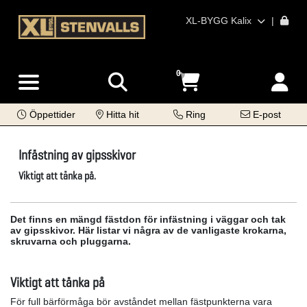
XL-BYGG Kalix
|
0
Öppettider
Hitta hit
Ring
E-post
Infästning av gipsskivor
Viktigt att tänka på.
Det finns en mängd fästdon för infästning i väggar och tak
av gipsskivor. Här listar vi några av de vanligaste krokarna,
skruvarna och pluggarna.
Viktigt att tänka på
För full bärförmåga bör avståndet mellan fästpunkterna vara