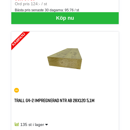
SEK per ST
Ord pris 124:- / st
Bästa pris senaste 30 dagarna:
95:76 / st
Köp nu
KAMPANJ
TRALL G4-2 IMPREGNERAD NTR AB 28X120 5,1M
135 st i lager