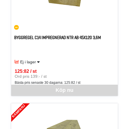
BYGGREGEL C14 IMPREGNERAD NTR AB 45X120 3,6M
Ej i lager
125:82 / st
SEK per ST
Ord pris 139:- / st
Bästa pris senaste 30 dagarna:
125:82 / st
Denna vara går inte att beställa via webben just nu, vänligen kon
Köp nu
KAMPANJ