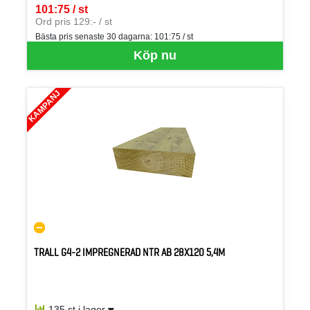
101:75 / st
SEK per ST
Ord pris 129:- / st
Bästa pris senaste 30 dagarna:
101:75 / st
Köp nu
KAMPANJ
TRALL G4-2 IMPREGNERAD NTR AB 28X120 5,4M
135 st i lager