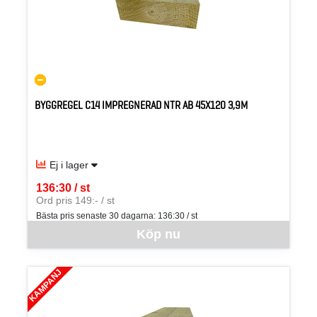
BYGGREGEL C14 IMPREGNERAD NTR AB 45X120 3,9M
Ej i lager
136:30 / st
SEK per ST
Ord pris 149:- / st
Bästa pris senaste 30 dagarna:
136:30 / st
Denna vara går inte att beställa via webben just nu, vänligen kon
Köp nu
KAMPANJ