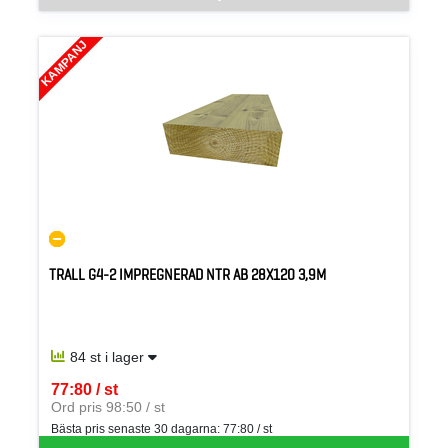
KAMPANJ
TRALL G4-2 IMPREGNERAD NTR AB 28X120 3,9M
84 st i lager
77:80 / st
SEK per ST
Ord pris 98:50 / st
Bästa pris senaste 30 dagarna:
77:80 / st