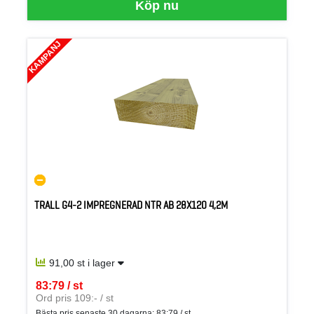
Köp nu
KAMPANJ
TRALL G4-2 IMPREGNERAD NTR AB 28X120 4,2M
91,00 st i lager
83:79 / st
SEK per ST
Ord pris 109:- / st
Bästa pris senaste 30 dagarna:
83:79 / st