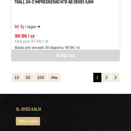
TRALL G4-2 IMPREGNERAD NTR AB 28X95 4,8M
Ej i lager
90:96 / st
SEK per ST
Ord pris 97:50 / st
Bästa pris senaste 30 dagarna:
90:96 / st
Denna vara går inte att beställa via webben just nu, vänligen kon
Köp nu
10
50
100
Alla
1
2
3
XL-BYGG KALIX
Hitta order