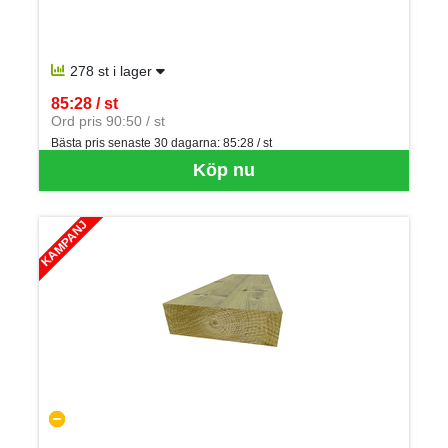
278 st i lager
85:28 / st
SEK per ST
Ord pris 90:50 / st
Bästa pris senaste 30 dagarna:
85:28 / st
Köp nu
KAMPANJ