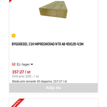
BYGGREGEL C14 IMPREGNERAD NTR AB 45X120 4,5M
Ej i lager
157:27 / st
SEK per ST
Ord pris 169:- / st
Bästa pris senaste 30 dagarna:
157:27 / st
Denna vara går inte att beställa via webben just nu, vänligen kon
Köp nu
KAMPANJ