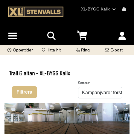
XL-BYGG Kalix
|
0
Öppettider
Hitta hit
Ring
E-post
Trall & altan - XL-BYGG Kalix
Sortera:
Filtrera