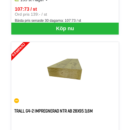
107:73 / st
SEK per ST
Ord pris 139:- / st
Bästa pris senaste 30 dagarna:
107:73 / st
Köp nu
KAMPANJ
TRALL G4-2 IMPREGNERAD NTR AB 28X95 3,6M