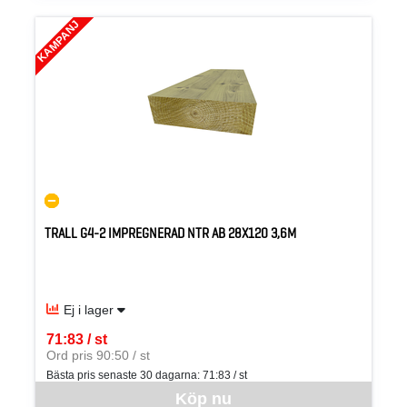
KAMPANJ
TRALL G4-2 IMPREGNERAD NTR AB 28X120 3,6M
Ej i lager
71:83 / st
SEK per ST
Ord pris 90:50 / st
Bästa pris senaste 30 dagarna:
71:83 / st
Denna vara går inte att beställa via webben just nu, vänligen kon
Köp nu