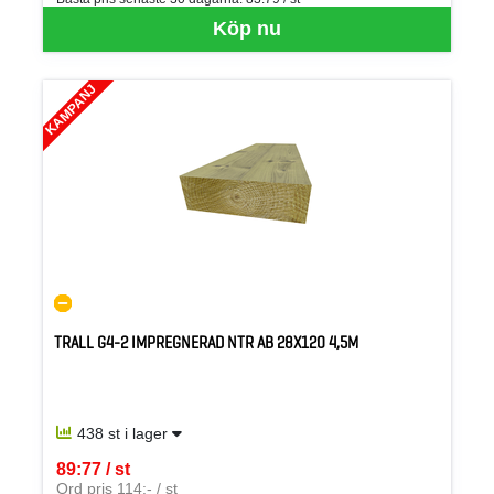
Köp nu
KAMPANJ
TRALL G4-2 IMPREGNERAD NTR AB 28X120 4,5M
438 st i lager
89:77 / st
SEK per ST
Ord pris 114:- / st