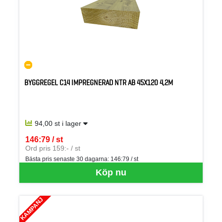
BYGGREGEL C14 IMPREGNERAD NTR AB 45X120 4,2M
94,00 st i lager
146:79 / st
SEK per ST
Ord pris 159:- / st
Bästa pris senaste 30 dagarna:
146:79 / st
Köp nu
KAMPANJ