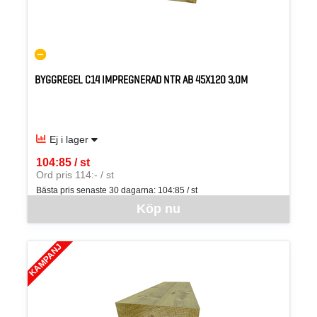
BYGGREGEL C14 IMPREGNERAD NTR AB 45X120 3,0M
Ej i lager
104:85 / st
SEK per ST
Ord pris 114:- / st
Bästa pris senaste 30 dagarna:
104:85 / st
Denna vara går inte att beställa via webben just nu, vänligen kon
Köp nu
KAMPANJ