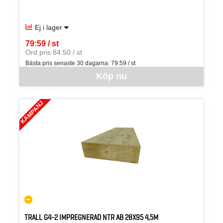
Ej i lager
79:59 / st
SEK per ST
Ord pris 84:50 / st
Bästa pris senaste 30 dagarna:
79:59 / st
Denna vara går inte att beställa via webben just nu, vänligen kon
Köp nu
KAMPANJ
TRALL G4-2 IMPREGNERAD NTR AB 28X95 4,5M