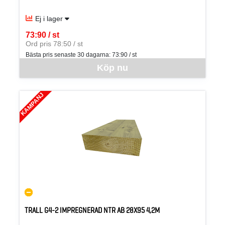
Ej i lager
73:90 / st
SEK per ST
Ord pris 78:50 / st
Bästa pris senaste 30 dagarna:
73:90 / st
Denna vara går inte att beställa via webben just nu, vänligen kon
Köp nu
KAMPANJ
TRALL G4-2 IMPREGNERAD NTR AB 28X95 4,2M