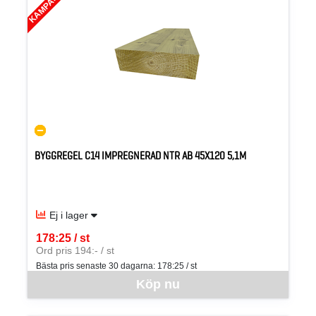
KAMPANJ
BYGGREGEL C14 IMPREGNERAD NTR AB 45X120 5,1M
Ej i lager
178:25 / st
SEK per ST
Ord pris 194:- / st
Bästa pris senaste 30 dagarna:
178:25 / st
Denna vara går inte att beställa via webben just nu, vänligen kon
Köp nu