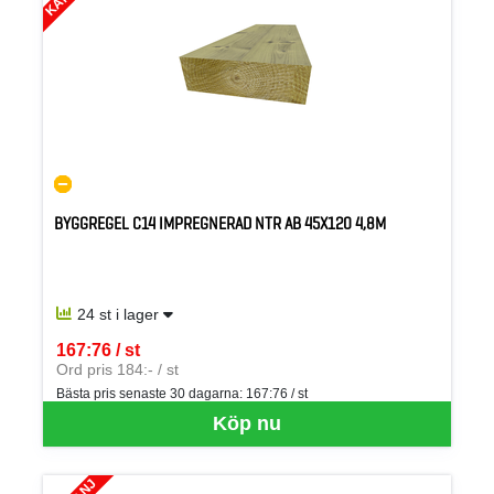
BYGGREGEL C14 IMPREGNERAD NTR AB 45X120 4,8M
24 st i lager
167:76 / st
SEK per ST
Ord pris 184:- / st
Bästa pris senaste 30 dagarna:
167:76 / st
Köp nu