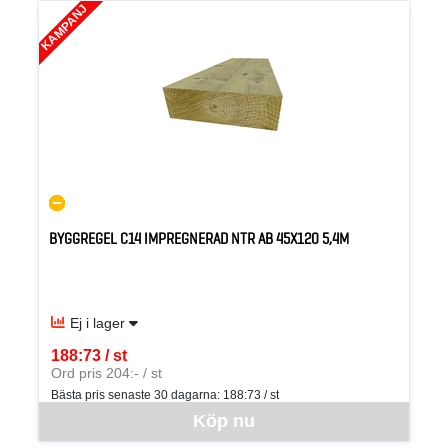
KAMPANJ
BYGGREGEL C14 IMPREGNERAD NTR AB 45X120 5,4M
Ej i lager
188:73 / st
SEK per ST
Ord pris 204:- / st
Bästa pris senaste 30 dagarna:
188:73 / st
Denna vara går inte att beställa via webben just nu, vänligen kon
Köp nu