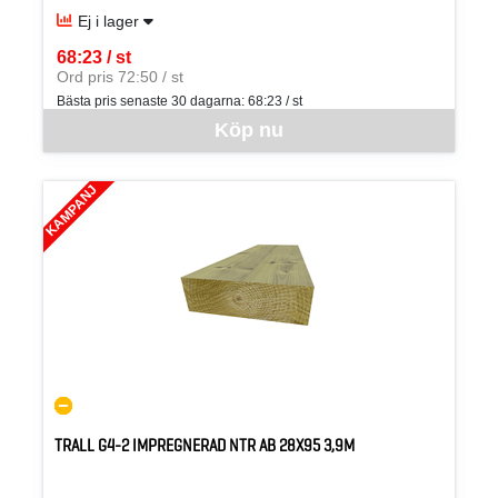
Ej i lager
68:23 / st
SEK per ST
Ord pris 72:50 / st
Bästa pris senaste 30 dagarna:
68:23 / st
Denna vara går inte att beställa via webben just nu, vänligen kon
Köp nu
KAMPANJ
TRALL G4-2 IMPREGNERAD NTR AB 28X95 3,9M