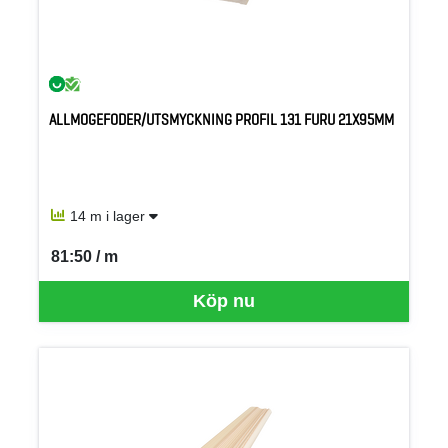
ALLMOGEFODER/UTSMYCKNING PROFIL 131 FURU 21X95MM
14 m i lager
81:50 / m
SEK per M
Köp nu