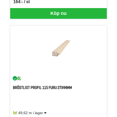
164:- / st
SEK per ST
Köp nu
BRÖSTLIST PROFIL 115 FURU 27X44MM
49,62 m i lager