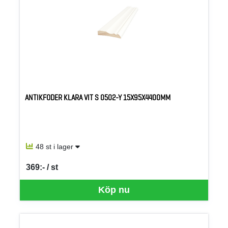
ANTIKFODER KLARA VIT S 0502-Y 15X95X4400MM
48 st i lager
369:- / st
SEK per ST
Köp nu