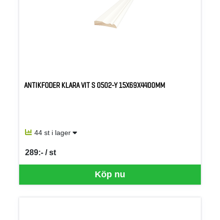
ANTIKFODER KLARA VIT S 0502-Y 15X69X4400MM
44 st i lager
289:- / st
SEK per ST
Köp nu