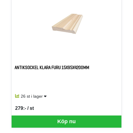
ANTIKSOCKEL KLARA FURU 15X95X4200MM
26 st i lager
279:- / st
SEK per ST
Köp nu