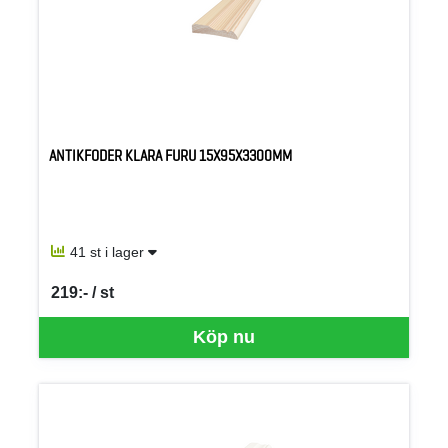
ANTIKFODER KLARA FURU 15X95X3300MM
41 st i lager
219:- / st
SEK per ST
Köp nu