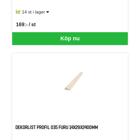
14 st i lager
169:- / st
SEK per ST
Köp nu
DEKORLIST PROFIL 035 FURU 14X29X2400MM