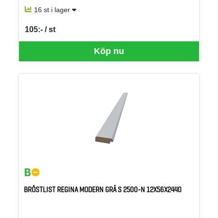
16 st i lager
105:- / st
SEK per ST
Köp nu
BRÖSTLIST REGINA MODERN GRÅ S 2500-N 12X56X2440