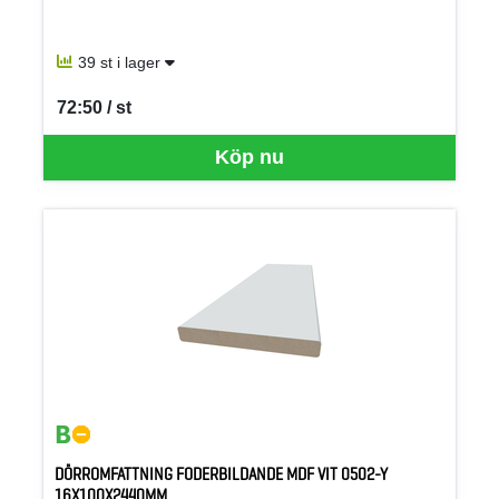
39 st i lager
72:50 / st
SEK per ST
Köp nu
DÖRROMFATTNING FODERBILDANDE MDF VIT 0502-Y
16X100X2440MM