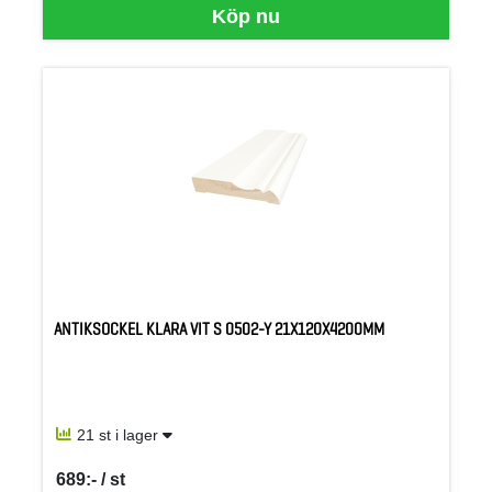
Köp nu
ANTIKSOCKEL KLARA VIT S 0502-Y 21X120X4200MM
21 st i lager
689:- / st
SEK per ST