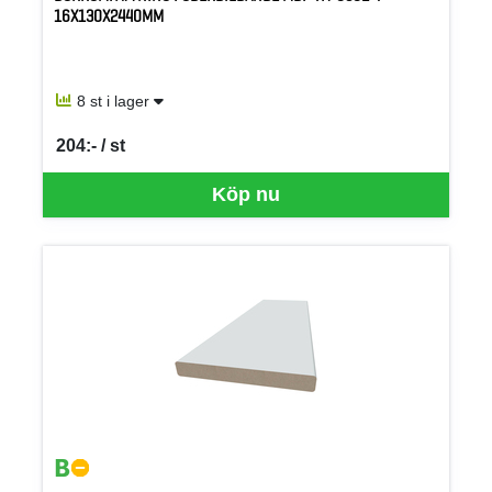
16X130X2440MM
8 st i lager
204:- / st
SEK per ST
Köp nu