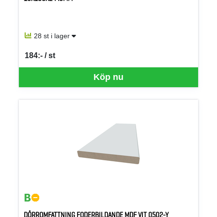
28 st i lager
184:- / st
SEK per ST
Köp nu
DÖRROMFATTNING FODERBILDANDE MDF VIT 0502-Y