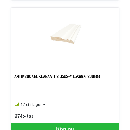
ANTIKSOCKEL KLARA VIT S 0502-Y 15X69X4200MM
47 st i lager
274:- / st
SEK per ST
Köp nu