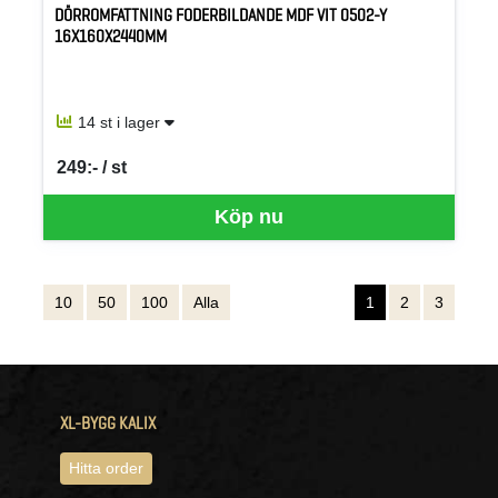
DÖRROMFATTNING FODERBILDANDE MDF VIT 0502-Y
16X160X2440MM
14 st i lager
249:- / st
SEK per ST
Köp nu
10
50
100
Alla
1
2
3
XL-BYGG KALIX
Hitta order