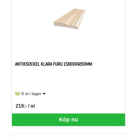
ANTIKSOCKEL KLARA FURU 15X69X4200MM
8 st i lager
219:- / st
SEK per ST
Köp nu