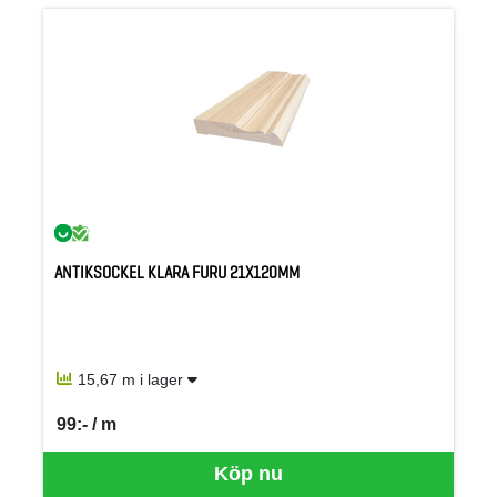
ANTIKSOCKEL KLARA FURU 21X120MM
15,67 m i lager
99:- / m
SEK per M
Köp nu