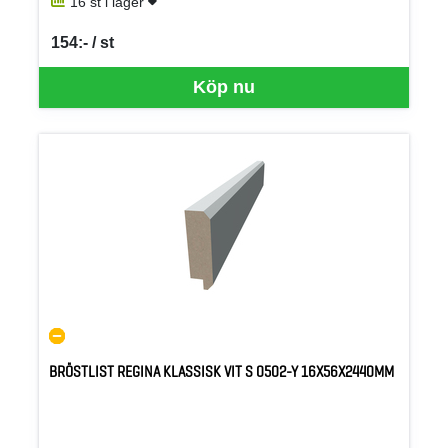
16 st i lager
154:- / st
SEK per ST
Köp nu
BRÖSTLIST REGINA KLASSISK VIT S 0502-Y 16X56X2440MM