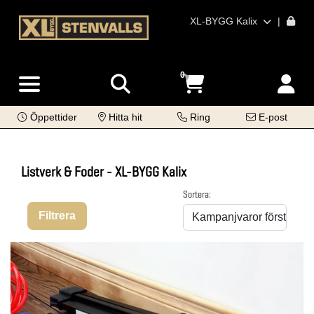
XL-BYGG Kalix
|
0
Öppettider
Hitta hit
Ring
E-post
Listverk & Foder - XL-BYGG Kalix
Sortera:
Filtrera