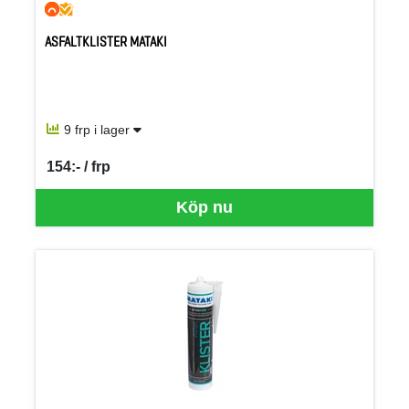
ASFALTKLISTER MATAKI
9 frp i lager
154:- / frp
SEK per FRP
Köp nu