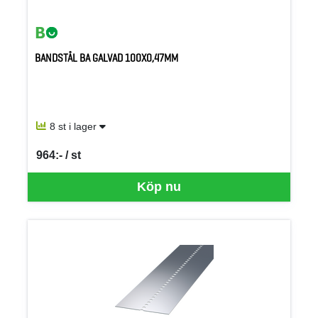
BANDSTÅL BA GALVAD 100X0,47MM
8 st i lager
964:- / st
SEK per ST
Köp nu