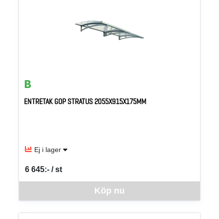
ENTRETAK GOP STRATUS 2055X915X175MM
Ej i lager
6 645:- / st
SEK per ST
Denna vara går inte att beställa via webben just nu, vänligen kon
Köp nu