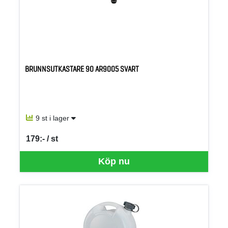
BRUNNSUTKASTARE 90 AR9005 SVART
9 st i lager
179:- / st
SEK per ST
Köp nu