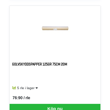
GOLVSKYDDSPAPPER 125GR 75CM 20M
5 rle i lager
76:90 / rle
SEK per RLE
Köp nu