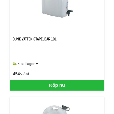
DUNK VATTEN STAPELBAR 10L
4 st i lager
454:- / st
SEK per ST
Köp nu