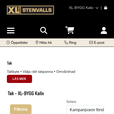
XL-BYGG Kalix
|
0
Öppettider
Hitta hit
Ring
E-post
Tak
Takbyte • Välja rätt takpanna • Omvårdnad
LÄS MER
Tak - XL-BYGG Kalix
Sortera:
Filtrera