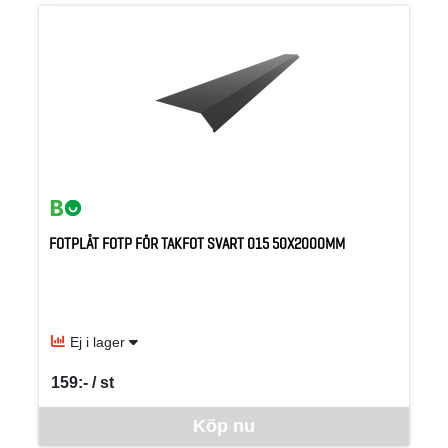
FOTPLÅT FOTP FÖR TAKFOT SVART 015 50X2000MM
Ej i lager
159:- / st
SEK per ST
Denna vara går inte att beställa via webben just nu, vänligen kon
Köp nu