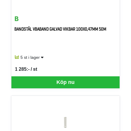
BANDSTÅL VBABAND GALVAD VIKBAR 100X0,47MM 50M
5 st i lager
1 285:- / st
SEK per ST
Köp nu