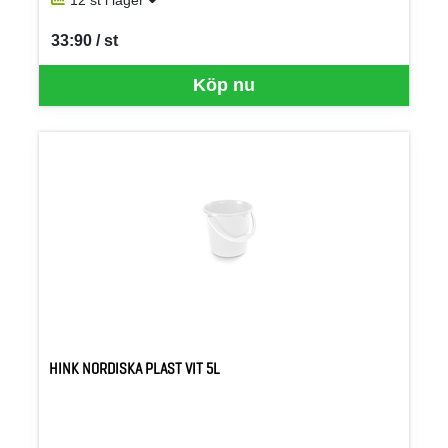
12 st i lager
33:90 / st
SEK per ST
Köp nu
HINK NORDISKA PLAST VIT 5L