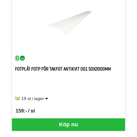
FOTPLÅT FOTP FÖR TAKFOT ANTIKVIT 001 50X2000MM
19 st i lager
159:- / st
SEK per ST
Köp nu