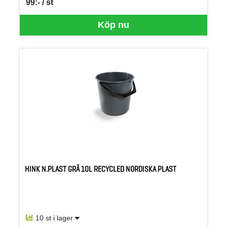
99:- / st
SEK per ST
Köp nu
HINK N.PLAST GRÅ 10L RECYCLED NORDISKA PLAST
10 st i lager