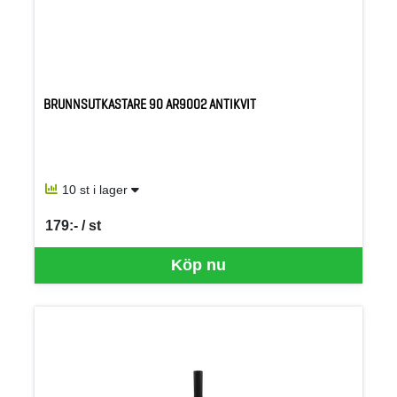
BRUNNSUTKASTARE 90 AR9002 ANTIKVIT
10 st i lager
179:- / st
SEK per ST
Köp nu