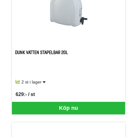
DUNK VATTEN STAPELBAR 20L
2 st i lager
629:- / st
SEK per ST
Köp nu