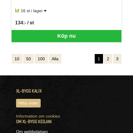
16 st i lager
134:- / st
SEK per ST
Köp nu
10
50
100
Alla
1
2
3
XL-BYGG KALIX
Hitta order
Information om cookies
OM XL-BYGG KEDJAN
Om webbplatsen