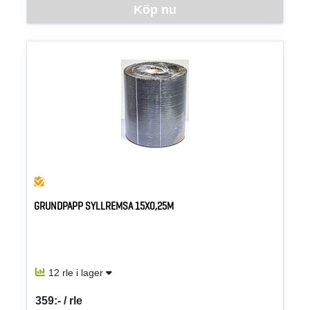
Denna vara går inte att beställa via webben just nu, vänligen kon
Köp nu
GRUNDPAPP SYLLREMSA 15X0,25M
12 rle i lager
359:- / rle
SEK per RLE