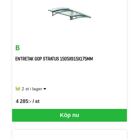
ENTRETAK GOP STRATUS 1505X915X175MM
2 st i lager
4 285:- / st
SEK per ST
Köp nu