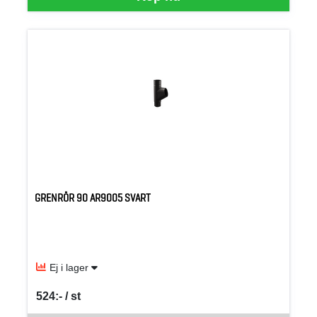
GRENRÖR 90 AR9005 SVART
Ej i lager
524:- / st
SEK per ST