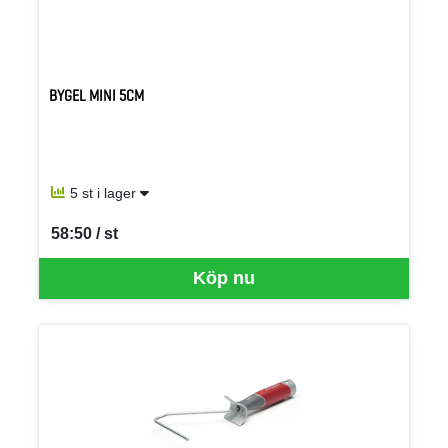
BYGEL MINI 5CM
5 st i lager
58:50 / st
SEK per ST
Köp nu