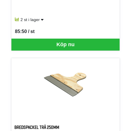
2 st i lager
85:50 / st
SEK per ST
Köp nu
BREDSPACKEL TRÄ 250MM