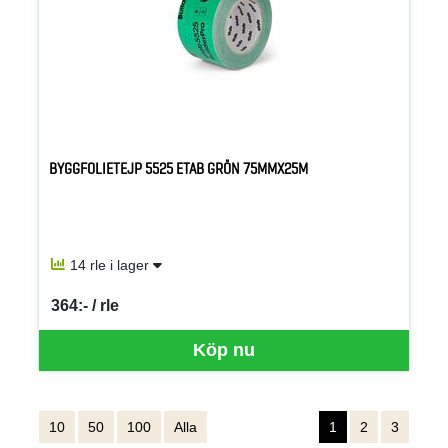
BYGGFOLIETEJP 5525 ETAB GRÖN 75MMX25M
14 rle i lager
364:- / rle
SEK per RLE
Köp nu
10
50
100
Alla
1
2
3