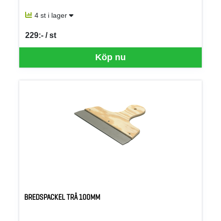
4 st i lager
229:- / st
SEK per ST
Köp nu
BREDSPACKEL TRÄ 100MM