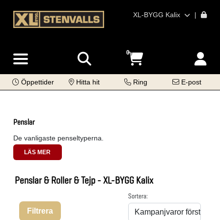
XL-BYGG Kalix
|
0
Öppettider
Hitta hit
Ring
E-post
Penslar
De vanligaste penseltyperna.
LÄS MER
Penslar & Roller & Tejp - XL-BYGG Kalix
Sortera:
Filtrera