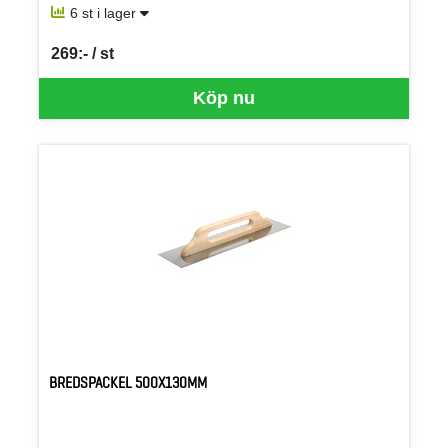
6 st i lager
269:- / st
SEK per ST
Köp nu
BREDSPACKEL 500X130MM