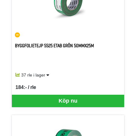
BYGGFOLIETEJP 5525 ETAB GRÖN 50MMX25M
37 rle i lager
184:- / rle
SEK per RLE
Köp nu