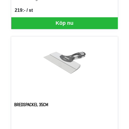
219:- / st
SEK per ST
Köp nu
BREDSPACKEL 35CM