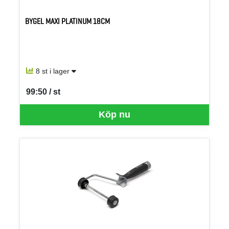
BYGEL MAXI PLATINUM 18CM
8 st i lager
99:50 / st
SEK per ST
Köp nu