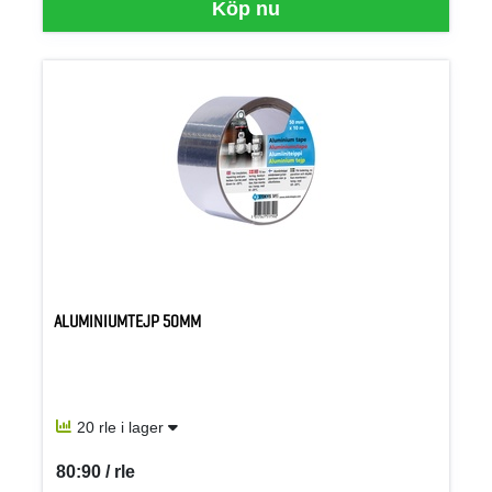
Köp nu
ALUMINIUMTEJP 50MM
20 rle i lager
80:90 / rle
SEK per RLE