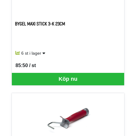
BYGEL MAXI STICK 3-K 23CM
6 st i lager
85:50 / st
SEK per ST
Köp nu