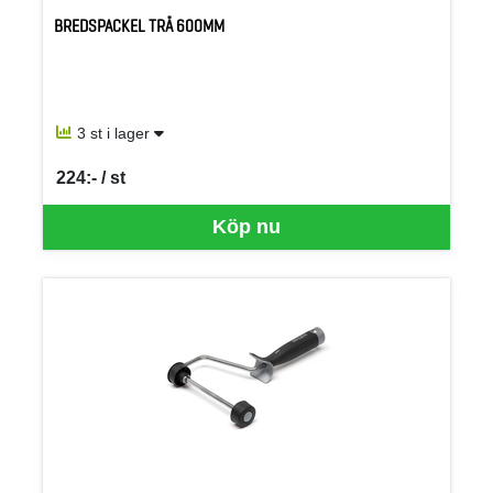
BREDSPACKEL TRÄ 600MM
3 st i lager
224:- / st
SEK per ST
Köp nu