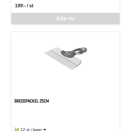
199:- / st
SEK per ST
Denna vara går inte att beställa via webben just nu, vänligen kon
Köp nu
BREDSPACKEL 25CM
12 st i lager