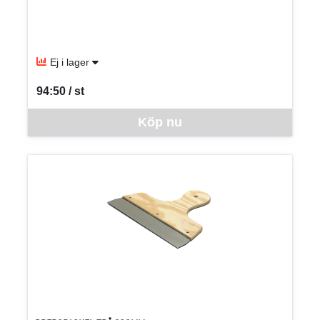
Ej i lager
94:50 / st
SEK per ST
Denna vara går inte att beställa via webben just nu, vänligen kon
Köp nu