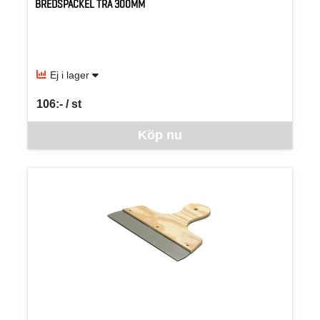
BREDSPACKEL TRÄ 300MM
Ej i lager
106:- / st
SEK per ST
Denna vara går inte att beställa via webben just nu, vänligen kon
Köp nu