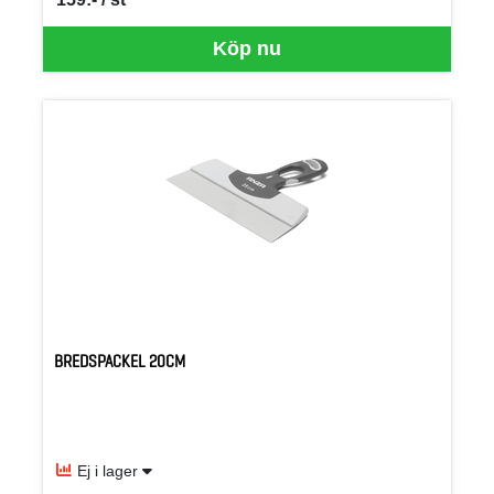
SEK per ST
Köp nu
BREDSPACKEL 20CM
Ej i lager