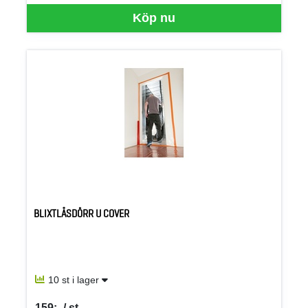
Köp nu
BLIXTLÅSDÖRR U COVER
10 st i lager
159:- / st