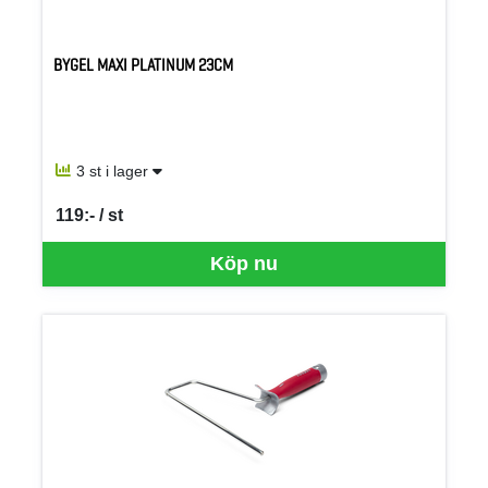
BYGEL MAXI PLATINUM 23CM
3 st i lager
119:- / st
SEK per ST
Köp nu