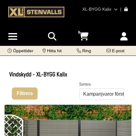
XL-BYGG Kalix
|
0
Öppettider
Hitta hit
Ring
E-post
Vindskydd - XL-BYGG Kalix
Sortera:
Filtrera