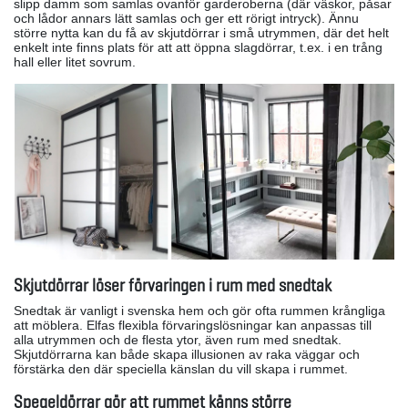
slipp damm som samlas ovanför garderoberna (där väskor, påsar
och lådor annars lätt samlas och ger ett rörigt intryck). Ännu
större nytta kan du få av skjutdörrar i små utrymmen, där det helt
enkelt inte finns plats för att att öppna slagdörrar, t.ex. i en trång
hall eller litet sovrum.
Skjutdörrar löser förvaringen i rum med snedtak
Snedtak är vanligt i svenska hem och gör ofta rummen krångliga
att möblera. Elfas flexibla förvaringslösningar kan anpassas till
alla utrymmen och de flesta ytor, även rum med snedtak.
Skjutdörrarna kan både skapa illusionen av raka väggar och
förstärka den där speciella känslan du vill skapa i rummet.
Spegeldörrar gör att rummet känns större