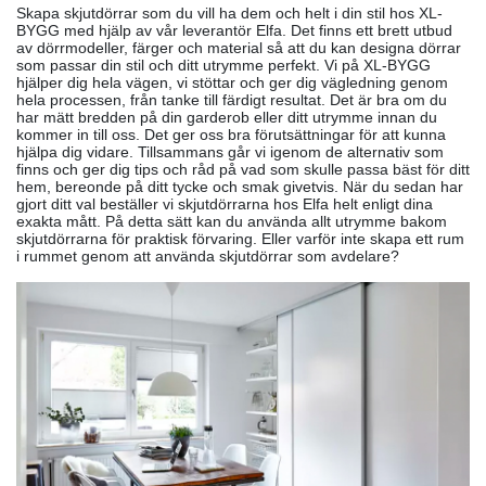
Skapa skjutdörrar som du vill ha dem och helt i din stil hos XL-
BYGG med hjälp av vår leverantör Elfa. Det finns ett brett utbud
av dörrmodeller, färger och material så att du kan designa dörrar
som passar din stil och ditt utrymme perfekt. Vi på XL-BYGG
hjälper dig hela vägen, vi stöttar och ger dig vägledning genom
hela processen, från tanke till färdigt resultat. Det är bra om du
har mätt bredden på din garderob eller ditt utrymme innan du
kommer in till oss. Det ger oss bra förutsättningar för att kunna
hjälpa dig vidare. Tillsammans går vi igenom de alternativ som
finns och ger dig tips och råd på vad som skulle passa bäst för ditt
hem, bereonde på ditt tycke och smak givetvis. När du sedan har
gjort ditt val beställer vi skjutdörrarna hos Elfa helt enligt dina
exakta mått. På detta sätt kan du använda allt utrymme bakom
skjutdörrarna för praktisk förvaring. Eller varför inte skapa ett rum
i rummet genom att använda skjutdörrar som avdelare?