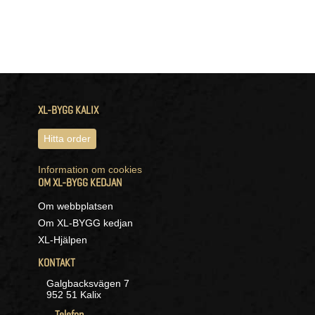
XL-BYGG KALIX
Hitta order
Information om cookies
OM XL-BYGG KEDJAN
Om webbplatsen
Om XL-BYGG kedjan
XL-Hjälpen
KONTAKT
Galgbacksvägen 7
952 51 Kalix
Telefon