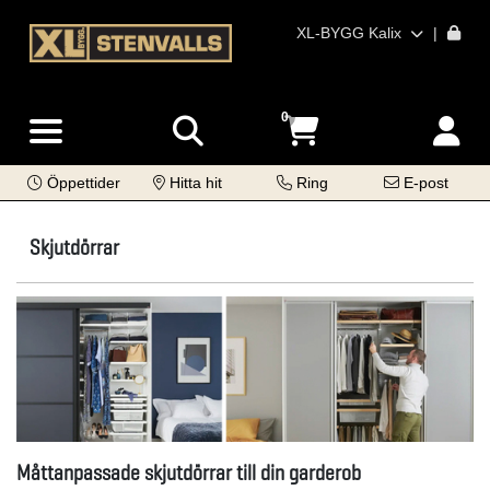
XL-BYGG Kalix
|
0
Öppettider
Hitta hit
Ring
E-post
Skjutdörrar
Måttanpassade skjutdörrar till din garderob