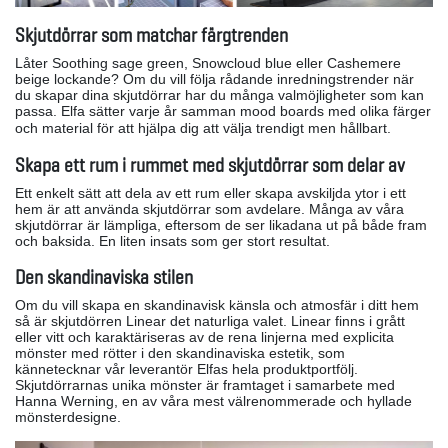
Skjutdörrar som matchar färgtrenden
Låter Soothing sage green, Snowcloud blue eller Cashemere
beige lockande? Om du vill följa rådande inredningstrender när
du skapar dina skjutdörrar har du många valmöjligheter som kan
passa. Elfa sätter varje år samman mood boards med olika färger
och material för att hjälpa dig att välja trendigt men hållbart.
Skapa ett rum i rummet med skjutdörrar som delar av
Ett enkelt sätt att dela av ett rum eller skapa avskiljda ytor i ett
hem är att använda skjutdörrar som avdelare. Många av våra
skjutdörrar är lämpliga, eftersom de ser likadana ut på både fram
och baksida. En liten insats som ger stort resultat.
Den skandinaviska stilen
Om du vill skapa en skandinavisk känsla och atmosfär i ditt hem
så är skjutdörren Linear det naturliga valet. Linear finns i grått
eller vitt och karaktäriseras av de rena linjerna med explicita
mönster med rötter i den skandinaviska estetik, som
kännetecknar vår leverantör Elfas hela produktportfölj.
Skjutdörrarnas unika mönster är framtaget i samarbete med
Hanna Werning, en av våra mest välrenommerade och hyllade
mönsterdesigne.