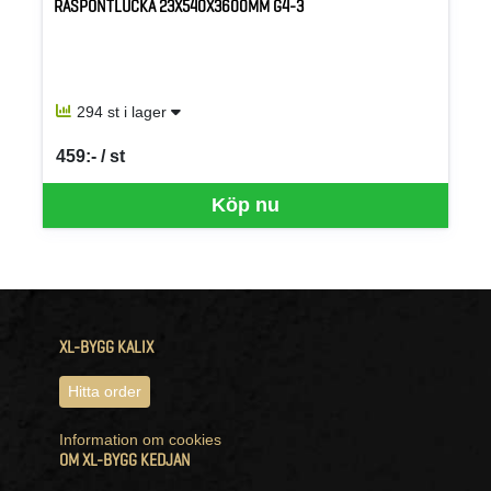
RÅSPONTLUCKA 23X540X3600MM G4-3
294 st i lager
459:- / st
SEK per ST
Köp nu
XL-BYGG KALIX
Hitta order
Information om cookies
OM XL-BYGG KEDJAN