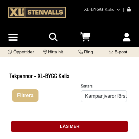
XL-BYGG Kalix
|
0
Öppettider
Hitta hit
Ring
E-post
Takpannor - XL-BYGG Kalix
Sortera:
Filtrera
LÄS MER