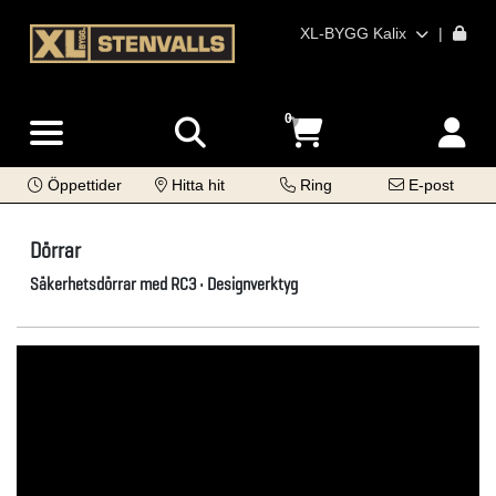
XL-BYGG Kalix
|
0
Öppettider
Hitta hit
Ring
E-post
Dörrar
Säkerhetsdörrar med RC3 • Designverktyg