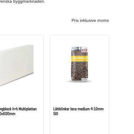
n svenska byggmarknaden.
Pris inklusive moms
ngblock h+h Multiplattan
Lättklinker leca medium 4-10mm
00x600mm
50l