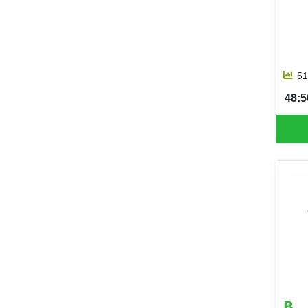
51
48:50
SEK 