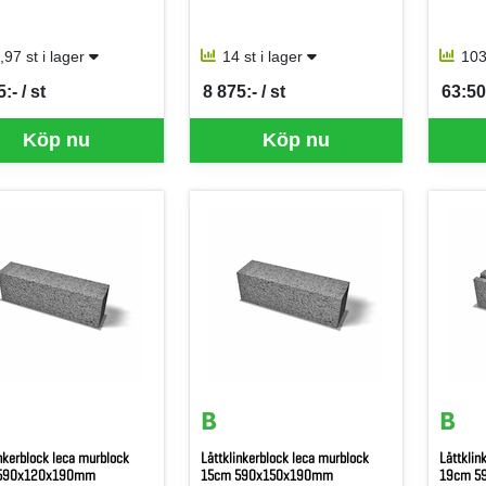
,97 st i lager
14 st i lager
103
:- / st
8 875:- / st
63:50 
per ST
SEK per ST
SEK p
Köp nu
Köp nu
inkerblock leca murblock
Lättklinkerblock leca murblock
Lättklin
590x120x190mm
15cm 590x150x190mm
19cm 5