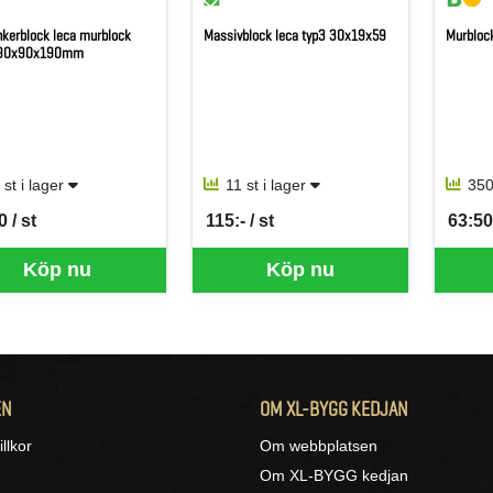
inkerblock leca murblock
Massivblock leca typ3 30x19x59
Murblock
90x90x190mm
 st i lager
11 st i lager
350
 / st
115:- / st
63:50 
per ST
SEK per ST
SEK p
Köp nu
Köp nu
EN
OM XL-BYGG KEDJAN
llkor
Om webbplatsen
Om XL-BYGG kedjan