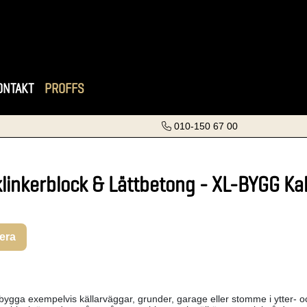
ONTAKT
PROFFS
010-150 67 00
klinkerblock & Lättbetong - XL-BYGG Kal
rera
ygga exempelvis källarväggar, grunder, garage eller stomme i ytter- och 