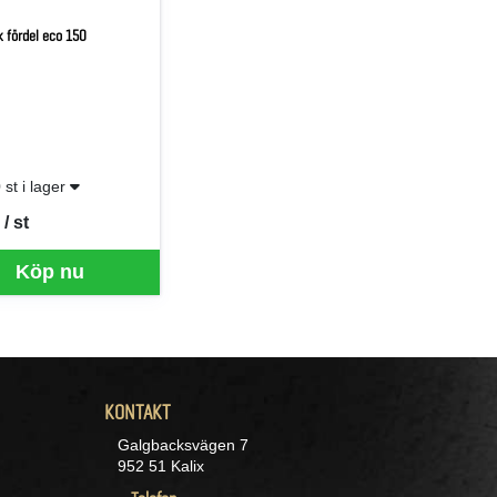
 fördel eco 150
 st i lager
/ st
er ST
Köp nu
KONTAKT
Galgbacksvägen 7
952 51 Kalix