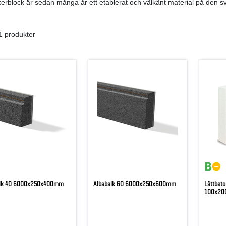
nkerblock är sedan många år ett etablerat och välkänt material på de
1 produkter
alk 40 6000x250x400mm
Albabalk 60 6000x250x600mm
Lättbeto
100x2