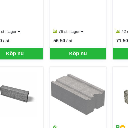
 st i lager
76 st i lager
42 
 / st
56:50 / st
71:50 
per ST
SEK per ST
SEK p
Köp nu
Köp nu