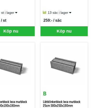
 st i lager
13 säc i lager
/ st
259:- / säc
er ST
SEK per SÄC
Köp nu
Köp nu
kerblock leca murblock
Lättklinkerblock leca murblock
90x190x190mm
25cm 590x250x190mm