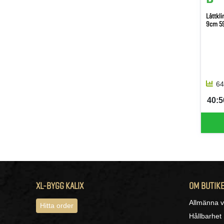
Lättkl
9cm 5
64
40:50
SEK 
XL-BYGG KALIX
OM BUTIK
Allmänna vi
Hitta order
Hållbarhet