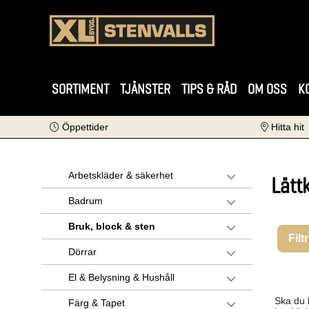
SORTIMENT
TJÄNSTER
TIPS & RÅD
OM OSS
K
Öppettider
Hitta hit
Arbetskläder & säkerhet
Lätt
Badrum
Bruk, block & sten
Filt
Dörrar
El & Belysning & Hushåll
Ska du b
Färg & Tapet