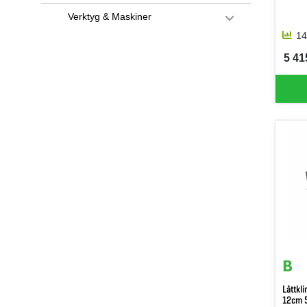
Verktyg & Maskiner
14
5 415
SEK 
Lättkl
12cm 