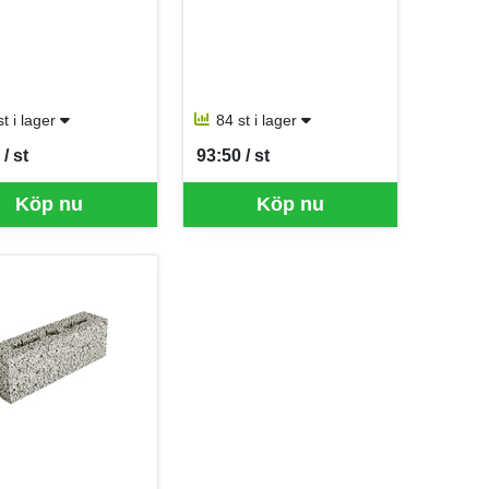
st i lager
84 st i lager
/ st
93:50 / st
er ST
SEK per ST
Köp nu
Köp nu