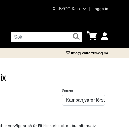
XL-BYGG Kalix
|
Logga in
0
info@kalix.xlbygg.se
ix
Sortera:
innerväggar så är lättklinkerblock ett bra alternativ.