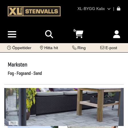
XL-BYGG Kalix
|
0
Öppettider
Hitta hit
Ring
E-post
Marksten
Fog • Fogsand • Sand