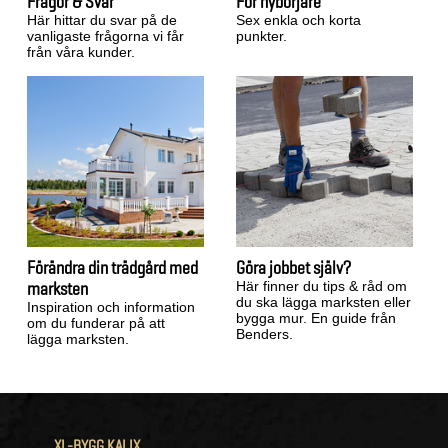
Frågor & Svar
För nybörjare
Här hittar du svar på de
Sex enkla och korta
vanligaste frågorna vi får
punkter.
från våra kunder.
Förändra din trädgård med
Göra jobbet själv?
marksten
Här finner du tips & råd om
du ska lägga marksten eller
Inspiration och information
bygga mur. En guide från
om du funderar på att
Benders.
lägga marksten.
XL-BYGG KALIX