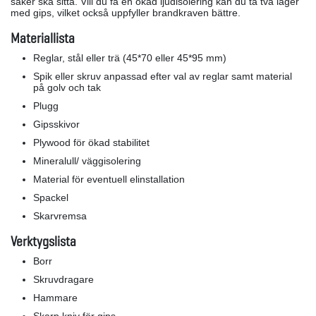
saker ska sitta. Vill du få en ökad ljudisolering kan du ta två lager
med gips, vilket också uppfyller brandkraven bättre.
Materiallista
Reglar, stål eller trä (45*70 eller 45*95 mm)
Spik eller skruv anpassad efter val av reglar samt material
på golv och tak
Plugg
Gipsskivor
Plywood för ökad stabilitet
Mineralull/ väggisolering
Material för eventuell elinstallation
Spackel
Skarvremsa
Verktygslista
Borr
Skruvdragare
Hammare