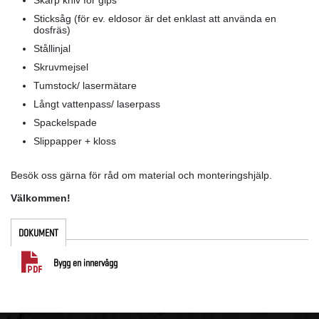
Skarp kniv för gips
Sticksåg (för ev. eldosor är det enklast att använda en
dosfräs)
Stållinjal
Skruvmejsel
Tumstock/ lasermätare
Långt vattenpass/ laserpass
Spackelspade
Slippapper + kloss
Besök oss gärna för råd om material och monteringshjälp.
Välkommen!
DOKUMENT
Bygg en innervägg