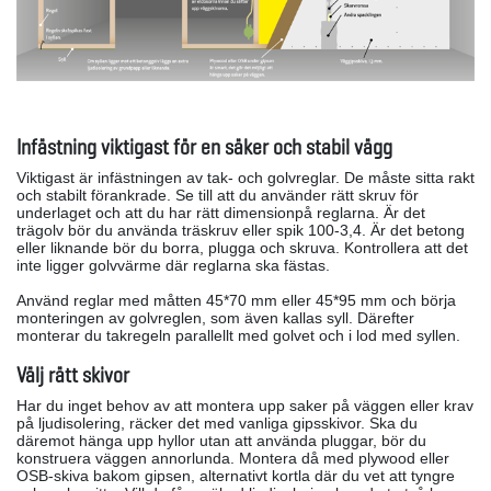
Infästning viktigast för en säker och stabil vägg
Viktigast är infästningen av tak- och golvreglar. De måste sitta rakt
och stabilt förankrade. Se till att du använder rätt skruv för
underlaget och att du har rätt dimensionpå reglarna. Är det
trägolv bör du använda träskruv eller spik 100-3,4. Är det betong
eller liknande bör du borra, plugga och skruva. Kontrollera att det
inte ligger golvvärme där reglarna ska fästas.
Använd reglar med måtten 45*70 mm eller 45*95 mm och börja
monteringen av golvreglen, som även kallas syll. Därefter
monterar du takregeln parallellt med golvet och i lod med syllen.
Välj rätt skivor
Har du inget behov av att montera upp saker på väggen eller krav
på ljudisolering, räcker det med vanliga gipsskivor. Ska du
däremot hänga upp hyllor utan att använda pluggar, bör du
konstruera väggen annorlunda. Montera då med plywood eller
OSB-skiva bakom gipsen, alternativt kortla där du vet att tyngre