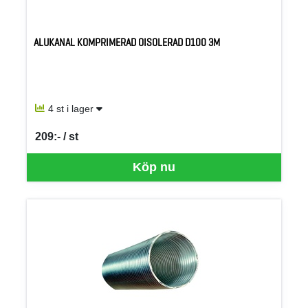
ALUKANAL KOMPRIMERAD OISOLERAD D100 3M
4 st i lager
209:- / st
SEK per ST
Köp nu