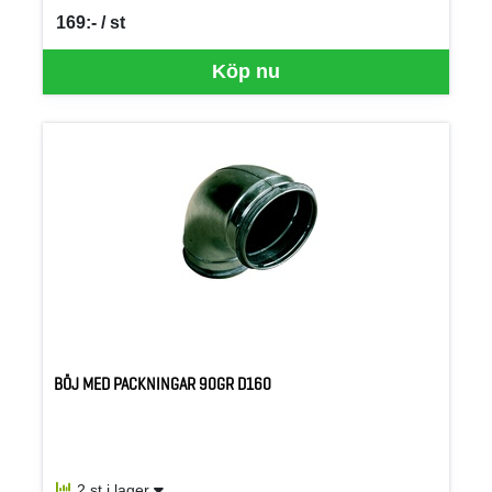
169:- / st
SEK per ST
Köp nu
BÖJ MED PACKNINGAR 90GR D160
2 st i lager