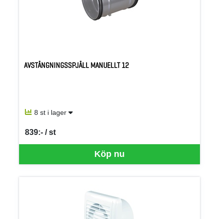
AVSTÄNGNINGSSPJÄLL MANUELLT 12
8 st i lager
839:- / st
SEK per ST
Köp nu