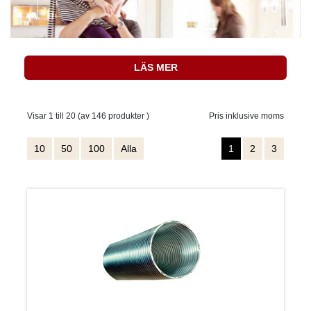
LÄS MER
Visar 1 till 20 (av 146 produkter )
Pris inklusive moms
10
50
100
Alla
1
2
3