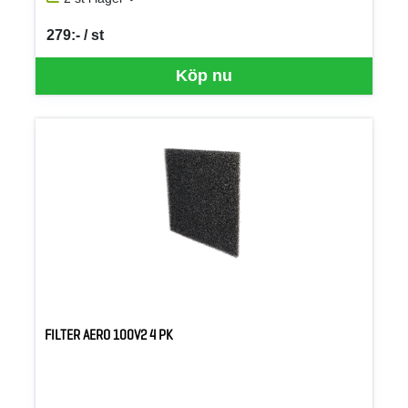
279:- / st
SEK per ST
Köp nu
FILTER AERO 100V2 4 PK