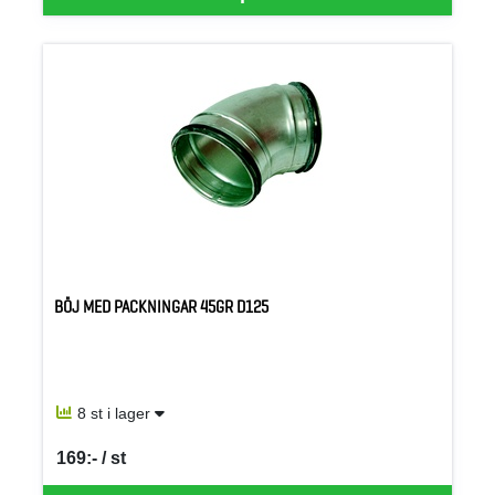
BÖJ MED PACKNINGAR 45GR D125
8 st i lager
169:- / st
SEK per ST