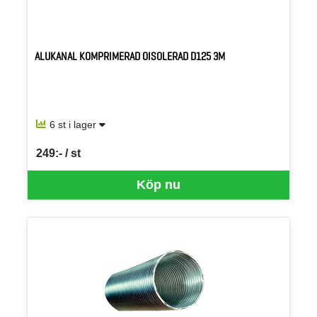
ALUKANAL KOMPRIMERAD OISOLERAD D125 3M
6 st i lager
249:- / st
SEK per ST
Köp nu