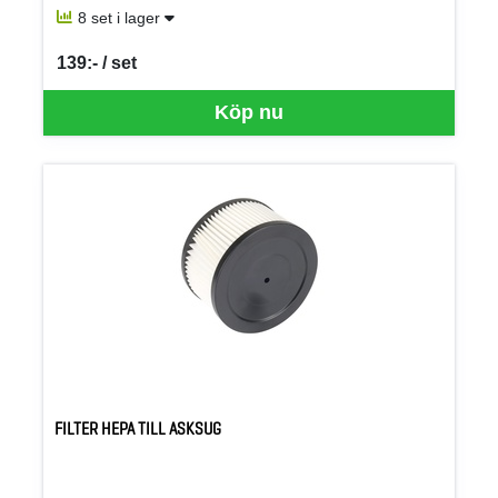
8 set i lager
139:- / set
SEK per SET
Köp nu
FILTER HEPA TILL ASKSUG