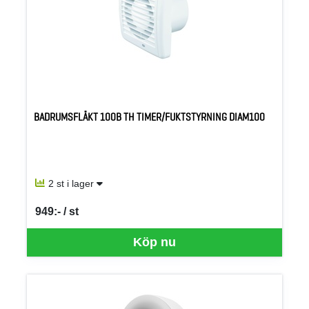
BADRUMSFLÄKT 100B TH TIMER/FUKTSTYRNING DIAM100
2 st i lager
949:- / st
SEK per ST
Köp nu