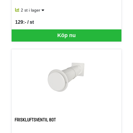
2 st i lager
129:- / st
SEK per ST
Köp nu
FRISKLUFTSVENTIL 80T