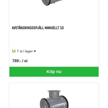
AVSTÄNGNINGSSPJÄLL MANUELLT 10
7 st i lager
789:- / st
SEK per ST
Köp nu