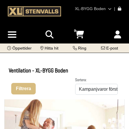
XL-BYGG Boden
|
0
Öppettider
Hitta hit
Ring
E-post
Ventilation - XL-BYGG Boden
Sortera:
Filtrera