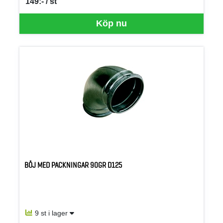
149:- / st
SEK per ST
Köp nu
BÖJ MED PACKNINGAR 90GR D125
9 st i lager