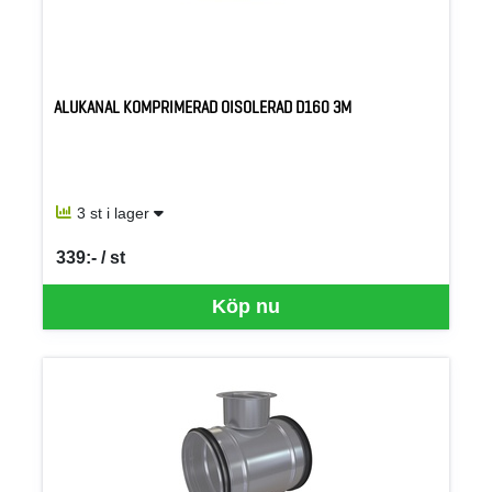
ALUKANAL KOMPRIMERAD OISOLERAD D160 3M
3 st i lager
339:- / st
SEK per ST
Köp nu