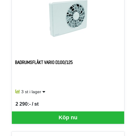
BADRUMSFLÄKT VARIO D100/125
3 st i lager
2 290:- / st
SEK per ST
Köp nu