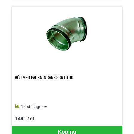
BÖJ MED PACKNINGAR 45GR D100
12 st i lager
149:- / st
SEK per ST
Köp nu