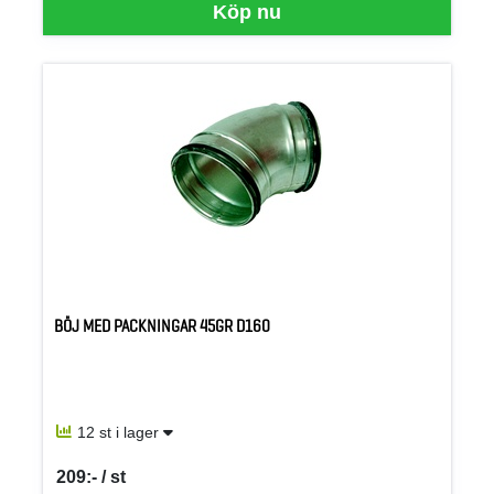
Köp nu
BÖJ MED PACKNINGAR 45GR D160
12 st i lager
209:- / st
SEK per ST