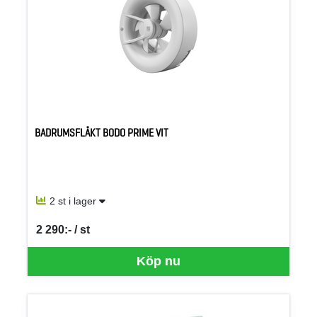
BADRUMSFLÄKT BODO PRIME VIT
2 st i lager
2 290:- / st
SEK per ST
Köp nu