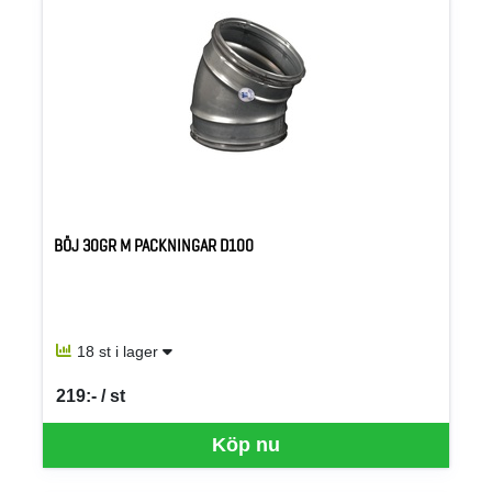
BÖJ 30GR M PACKNINGAR D100
18 st i lager
219:- / st
SEK per ST
Köp nu