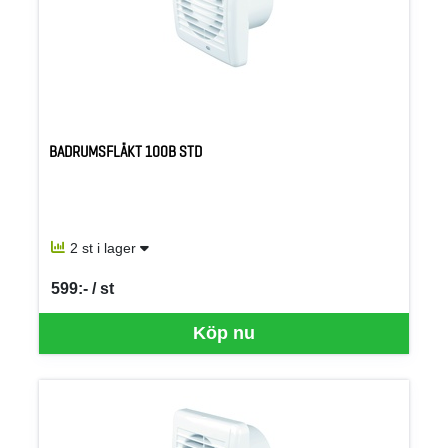
BADRUMSFLÄKT 100B STD
2 st i lager
599:- / st
SEK per ST
Köp nu