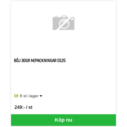
BÖJ 30GR M/PACKNINGAR D125
8 st i lager
249:- / st
SEK per ST
Köp nu