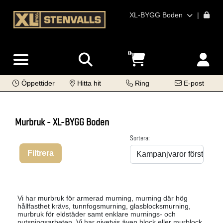
XL-BYGG Boden
|
0
Öppettider
Hitta hit
Ring
E-post
Murbruk - XL-BYGG Boden
Sortera:
Filtrera
Vi har murbruk för armerad murning, murning där hög
hållfasthet krävs, tunnfogsmurning, glasblocksmurning,
murbruk för eldstäder samt enklare murnings- och
putsningsarbeten. Vi har givetvis även block eller murblock