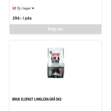
Ej i lager
294:- / pås
SEK per PÅS
Denna vara går inte att beställa via webben just nu, vänligen kon
Köp nu
BRUK ELDFAST LIM&LERA GRÅ 5KG