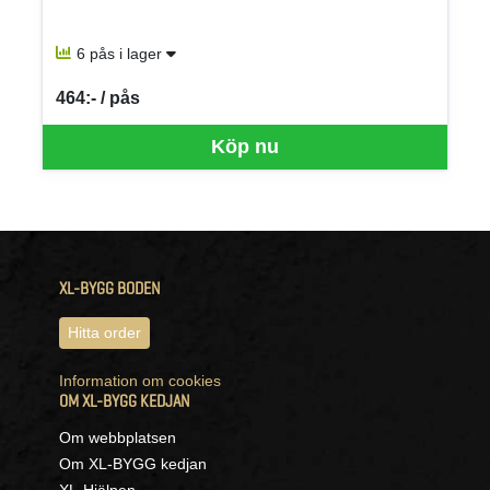
6 pås i lager
464:- / pås
SEK per PÅS
Köp nu
XL-BYGG BODEN
Hitta order
Information om cookies
OM XL-BYGG KEDJAN
Om webbplatsen
Om XL-BYGG kedjan