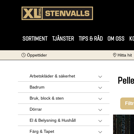
SORTIMENT
TJÄNSTER
TIPS & RÅD
OM OSS
K
Öppettider
Hitta hit
Arbetskläder & säkerhet
Pell
Badrum
Bruk, block & sten
Filt
Dörrar
El & Belysning & Hushåll
Färg & Tapet