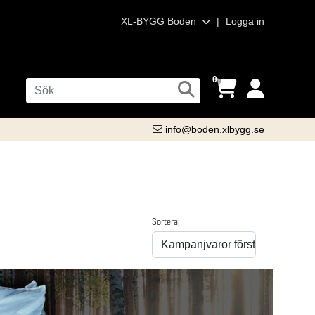
XL-BYGG Boden
|
Logga in
0
info@boden.xlbygg.se
Sortera: