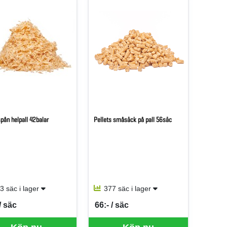
pån helpall 42balar
Pellets småsäck på pall 56säc
3 säc i lager
377 säc i lager
/ säc
66:- / säc
per SÄC
SEK per SÄC