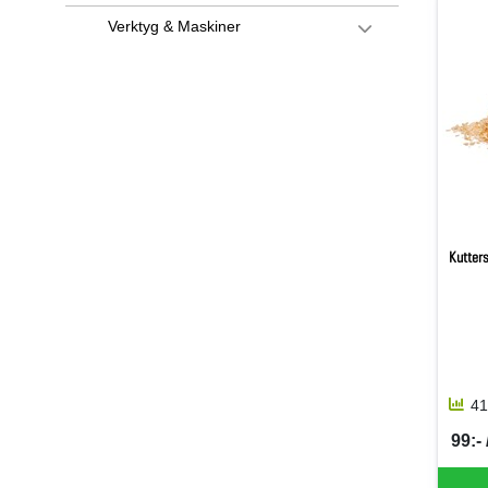
Verktyg & Maskiner
Kutters
41
99:- 
SEK 