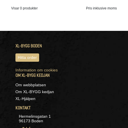
Visar 0 produkter
Pris inklusive moms
XL-BYGG BODEN
Hitta order
Information om cookies
OM XL-BYGG KEDJAN
Om webbplatsen
Om XL-BYGG kedjan
XL-Hjälpen
KONTAKT
Hermelinsgatan 1
96173 Boden