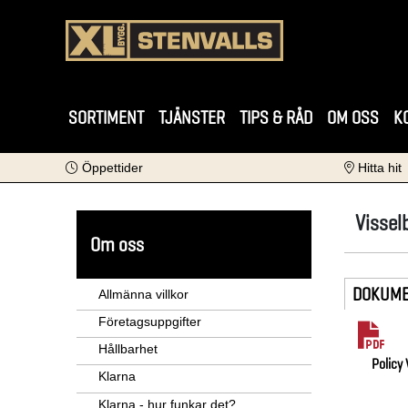
SORTIMENT
TJÄNSTER
TIPS & RÅD
OM OSS
K
Öppettider
Hitta hit
Vissel
Om oss
DOKUM
Allmänna villkor
Företagsuppgifter
Hållbarhet
Policy
Klarna
Klarna - hur funkar det?