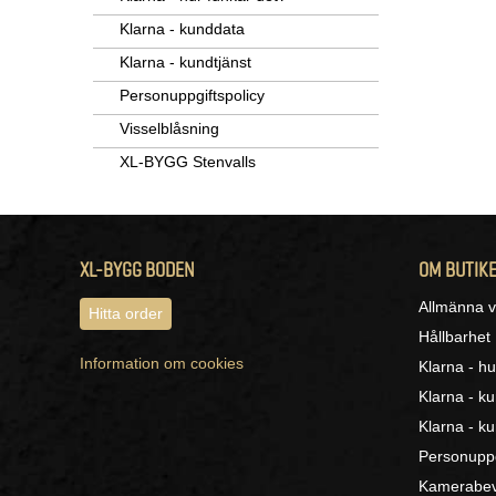
Klarna - kunddata
Klarna - kundtjänst
Personuppgiftspolicy
Visselblåsning
XL-BYGG Stenvalls
XL-BYGG BODEN
OM BUTIK
Allmänna vi
Hitta order
Hållbarhet
Information om cookies
Klarna - hu
Klarna - k
Klarna - ku
Personuppg
Kamerabev