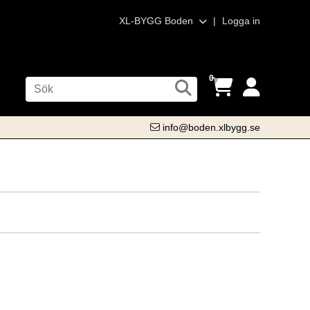
XL-BYGG Boden
|
Logga in
0
info@boden.xlbygg.se