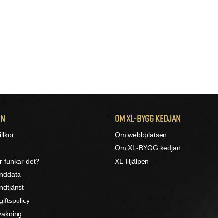
EN
OM XL-BYGG KEDJAN
llkor
Om webbplatsen
Om XL-BYGG kedjan
r funkar det?
XL-Hjälpen
unddata
ndtjänst
iftspolicy
akning