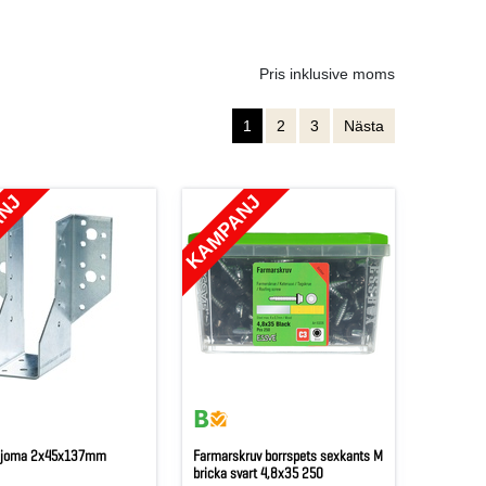
Pris inklusive moms
1
2
3
Nästa
ANJ
KAMPANJ
 joma 2x45x137mm
Farmarskruv borrspets sexkants M
bricka svart 4,8x35 250