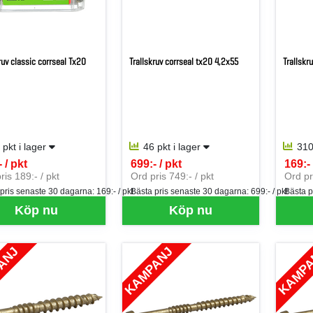
ruv classic corrseal Tx20
Trallskruv corrseal tx20 4,2x55
Trallskr
 pkt i lager
46 pkt i lager
310
 / pkt
699:- / pkt
169:- 
per PKT
SEK per PKT
SEK p
ris 189:- / pkt
Ord pris 749:- / pkt
Ord pr
 pris senaste 30 dagarna:
169:- / pkt
Bästa pris senaste 30 dagarna:
699:- / pkt
Bästa p
Köp nu
Köp nu
ANJ
KAMPANJ
KAMP