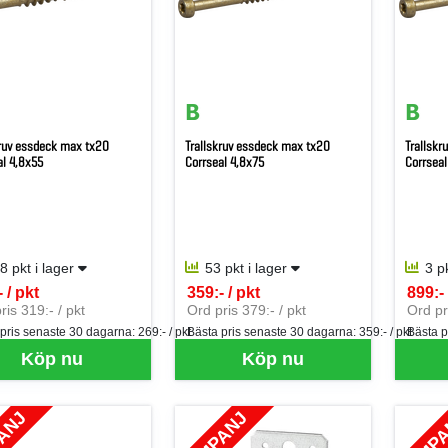
kruv essdeck max tx20
Trallskruv essdeck max tx20
Trallskr
al 4,8x55
Corrseal 4,8x75
Corrseal
8 pkt i lager
53 pkt i lager
3 p
 / pkt
359:- / pkt
899:- 
per PKT
SEK per PKT
SEK p
ris 319:- / pkt
Ord pris 379:- / pkt
Ord pr
 pris senaste 30 dagarna:
269:- / pkt
Bästa pris senaste 30 dagarna:
359:- / pkt
Bästa p
Köp nu
Köp nu
ANJ
KAMPANJ
KAMP