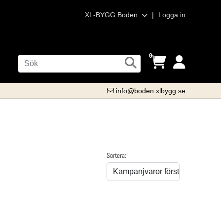
XL-BYGG Boden
|
Logga in
0
info@boden.xlbygg.se
Sortera: