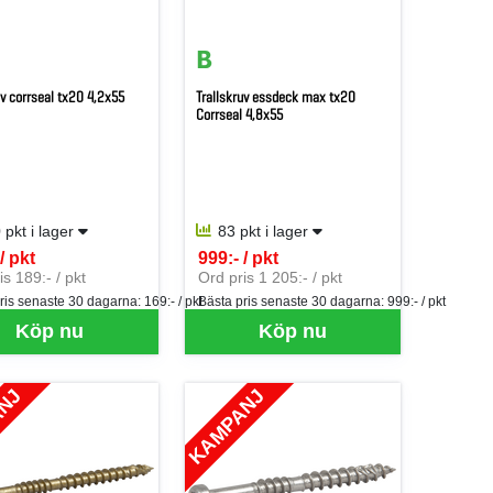
uv corrseal tx20 4,2x55
Trallskruv essdeck max tx20
Corrseal 4,8x55
 pkt i lager
83 pkt i lager
/ pkt
999:- / pkt
er PKT
SEK per PKT
is 189:- / pkt
Ord pris 1 205:- / pkt
ris senaste 30 dagarna:
169:- / pkt
Bästa pris senaste 30 dagarna:
999:- / pkt
Köp nu
Köp nu
ANJ
KAMPANJ