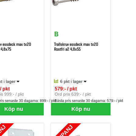
uv essdeck max tx20
Trallskruv essdeck max tx20
 4,8x75
Rostfri a2 4,8x55
kt i lager
6 pkt i lager
/ pkt
579:- / pkt
er PKT
SEK per PKT
is 999:- / pkt
Ord pris 639:- / pkt
ris senaste 30 dagarna:
899:- / pkt
Bästa pris senaste 30 dagarna:
579:- / pkt
Köp nu
Köp nu
ANJ
KAMPANJ