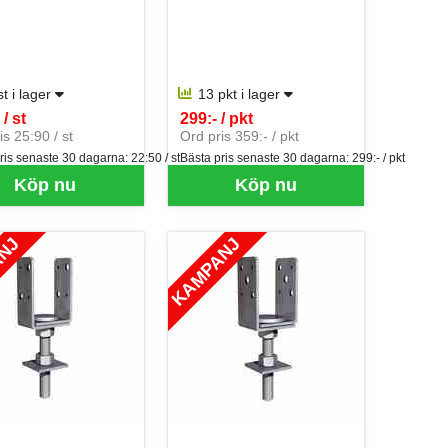
st i lager
13 pkt i lager
/ st
299:- / pkt
er ST
SEK per PKT
is 25:90 / st
Ord pris 359:- / pkt
ris senaste 30 dagarna:
22:50 / st
Bästa pris senaste 30 dagarna:
299:- / pkt
Köp nu
Köp nu
ANJ
KAMPANJ