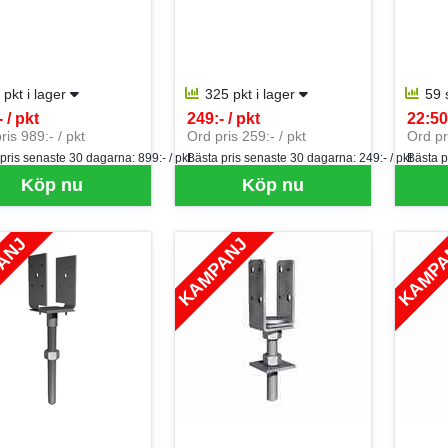
 pkt i lager
325 pkt i lager
59 
 / pkt
249:- / pkt
22:50 
per PKT
SEK per PKT
SEK p
ris 989:- / pkt
Ord pris 259:- / pkt
Ord pr
 pris senaste 30 dagarna:
899:- / pkt
Bästa pris senaste 30 dagarna:
249:- / pkt
Bästa p
Köp nu
Köp nu
ANJ
KAMPANJ
KAMP