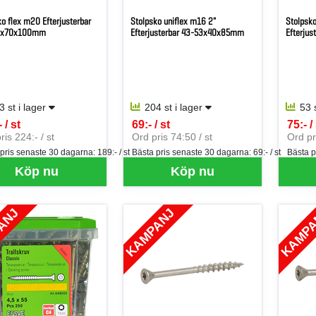
ko flex m20 Efterjusterbar
Stolpsko uniflex m16 2"
Stolpsko
0x70x100mm
Efterjusterbar 43-53x40x85mm
Efterju
3 st i lager
204 st i lager
53 
 / st
69:- / st
75:- /
per ST
SEK per ST
SEK p
ris 224:- / st
Ord pris 74:50 / st
Ord pr
 pris senaste 30 dagarna:
189:- / st
Bästa pris senaste 30 dagarna:
69:- / st
Bästa p
Köp nu
Köp nu
ANJ
KAMPANJ
KAMP