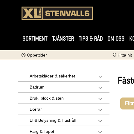
SORTIMENT
TJÄNSTER
TIPS & RÅD
OM OSS
K
Öppettider
Hitta hit
Arbetskläder & säkerhet
Fäst
Badrum
Bruk, block & sten
Filt
Dörrar
El & Belysning & Hushåll
Färg & Tapet