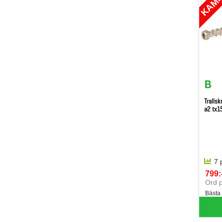
Trallsk
a2 tx1
7 
799:-
SEK 
Ord p
Bästa