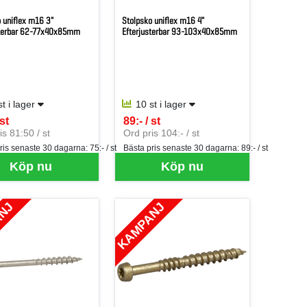
 uniflex m16 3"
Stolpsko uniflex m16 4"
sterbar 62-77x40x85mm
Efterjusterbar 93-103x40x85mm
st i lager
10 st i lager
 st
89:- / st
er ST
SEK per ST
is 81:50 / st
Ord pris 104:- / st
ris senaste 30 dagarna:
75:- / st
Bästa pris senaste 30 dagarna:
89:- / st
Köp nu
Köp nu
ANJ
KAMPANJ