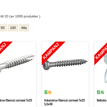
 till 20 (av 1009 produkter )
50
100
Alla
ANJ
KAMPANJ
KAMP
kruv fibercut corrseal Tx20
Ankarskruv fibercut corrseal Tx20
Balksko
5,0x40