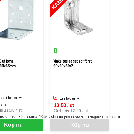
0 uf joma
Vinkelbeslag sst abr först
x90x65mm
90x90x65x2
 st i lager
Ej i lager
/ st
10:50 / st
er ST
SEK per ST
is 11:90 / st
Ord pris 12:90 / st
ris senaste 30 dagarna:
10:50 / st
Bästa pris senaste 30 dagarna:
10:50 / st
Denna vara går inte att beställa via webben j
Köp nu
Köp nu