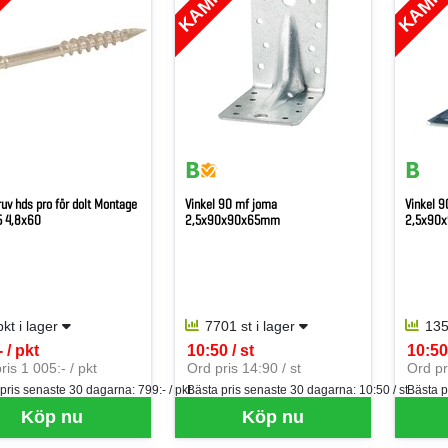
ruv hds pro för dolt Montage
Vinkel 90 mf joma
Vinkel 9
5 4,8x60
2,5x90x90x65mm
2,5x90
pkt i lager
7701 st i lager
135
 / pkt
10:50 / st
10:50 
per PKT
SEK per ST
SEK p
ris 1 005:- / pkt
Ord pris 14:90 / st
Ord pr
 pris senaste 30 dagarna:
799:- / pkt
Bästa pris senaste 30 dagarna:
10:50 / st
Bästa p
Köp nu
Köp nu