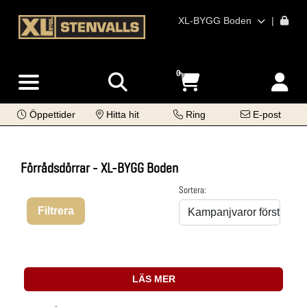
XL-BYGG Boden
|
0
Öppettider
Hitta hit
Ring
E-post
Förrådsdörrar - XL-BYGG Boden
Sortera:
Filtrera
LÄS MER