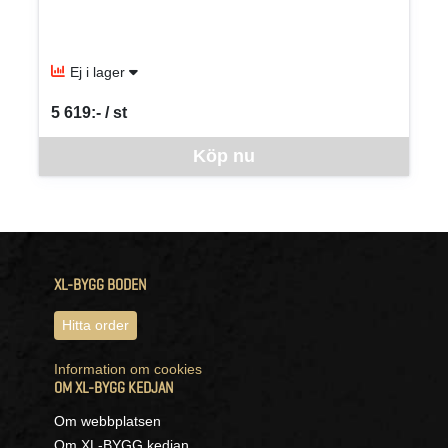
Ej i lager
5 619:- / st
SEK per ST
Denna vara går inte att beställa via webben just nu, vänligen kon
Köp nu
XL-BYGG BODEN
Hitta order
Information om cookies
OM XL-BYGG KEDJAN
Om webbplatsen
Om XL-BYGG kedjan