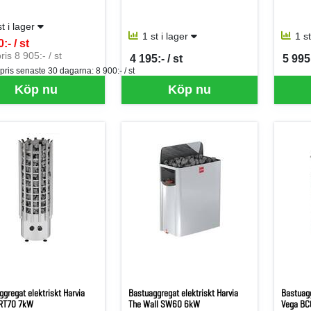
st i lager
1 st i lager
1 s
:- / st
per ST
ris 8 905:- / st
4 195:- / st
5 995:
SEK per ST
SEK p
 pris senaste 30 dagarna:
8 900:- / st
Köp nu
Köp nu
gregat elektriskt Harvia
Bastuaggregat elektriskt Harvia
Bastuagg
RT70 7kW
The Wall SW60 6kW
Vega B