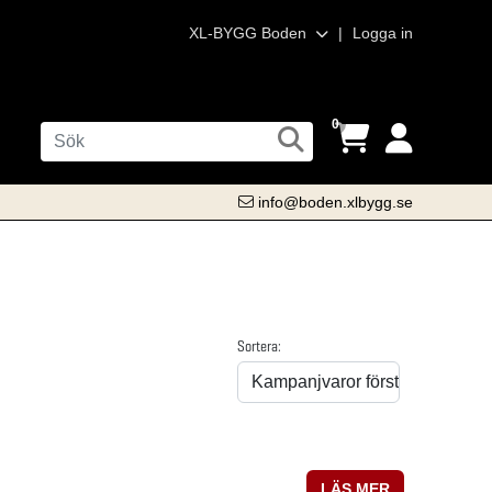
XL-BYGG Boden
|
Logga in
0
info@boden.xlbygg.se
Sortera:
LÄS MER