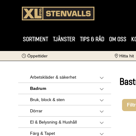
SORTIMENT
TJÄNSTER
TIPS & RÅD
OM OSS
K
Öppettider
Hitta hit
Arbetskläder & säkerhet
Bast
Badrum
Bruk, block & sten
Filt
Dörrar
El & Belysning & Hushåll
Färg & Tapet