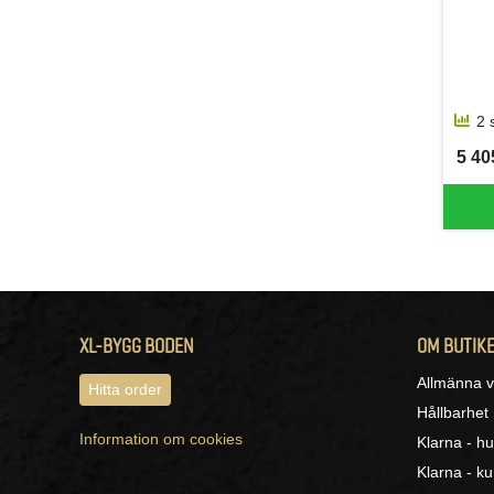
2 
5 405
SEK 
XL-BYGG BODEN
OM BUTIK
Allmänna vi
Hitta order
Hållbarhet
Information om cookies
Klarna - hu
Klarna - k