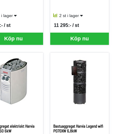
t i lager
2 st i lager
- / st
11 295:- / st
er ST
SEK per ST
Köp nu
Köp nu
regat elektriskt Harvia
Bastuaggregat Harvia Legend wifi
C60 6kW
PO70XW 6,8kW