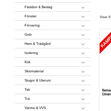
Fästdon & Beslag
Fönster
Visar 8
Förvaring
KAMP
Golv
Hem & Trädgård
Isolering
Kök
Skivmaterial
Stugor & Uterum
Tak
Bastuag
Cilind
Trä
Värme & VVS