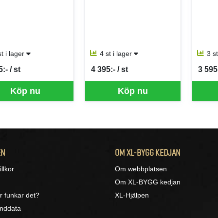
st i lager
4 st i lager
3 s
:- / st
4 395:- / st
3 595:
per ST
SEK per ST
SEK p
Köp nu
Köp nu
EN
OM XL-BYGG KEDJAN
llkor
Om webbplatsen
Om XL-BYGG kedjan
r funkar det?
XL-Hjälpen
unddata