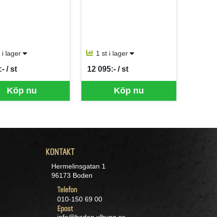
t i lager
1 st i lager
- / st
12 095:- / st
er ST
SEK per ST
Köp nu
Köp nu
KONTAKT
Hermelinsgatan 1
96173 Boden
Telefon
010-150 69 00
Epost