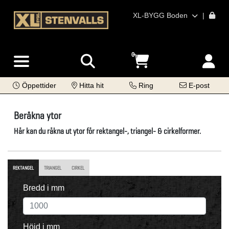
XL-BYGG Boden
|
0
Öppettider
Hitta hit
Ring
E-post
Beräkna ytor
Här kan du räkna ut ytor för rektangel-, triangel- & cirkelformer.
REKTANGEL
TRIANGEL
CIRKEL
Bredd i mm
Höjd i mm