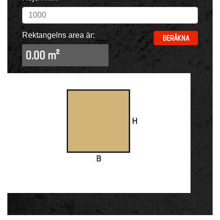
Rektangelns area är:
BERÄKNA
0.00 m²