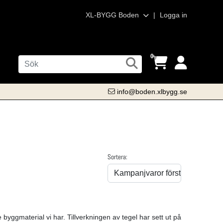
XL-BYGG Boden
|
Logga in
0
info@boden.xlbygg.se
Sortera:
 byggmaterial vi har. Tillverkningen av tegel har sett ut på