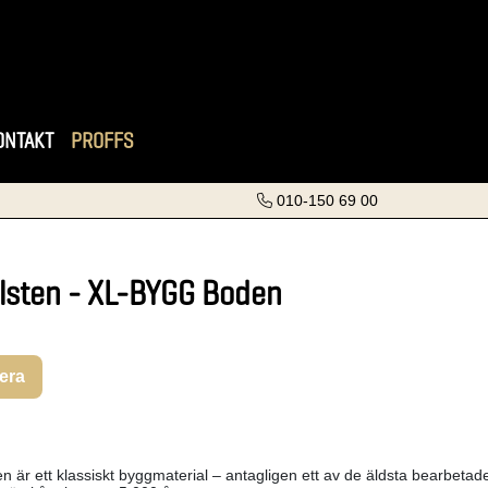
ONTAKT
PROFFS
010-150 69 00
lsten - XL-BYGG Boden
rera
n är ett klassiskt byggmaterial – antagligen ett av de äldsta bearbetade