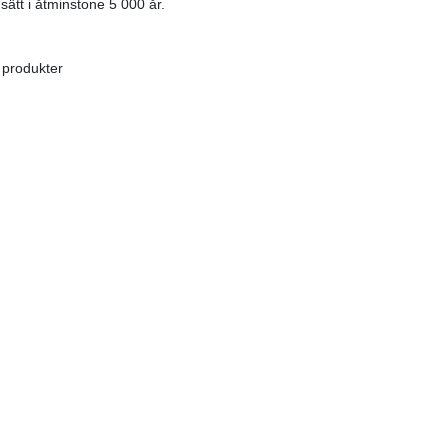
ätt i åtminstone 5 000 år.
 produkter