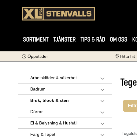
SORTIMENT
TJÄNSTER
TIPS & RÅD
OM OSS
K
Öppettider
Hitta hit
Arbetskläder & säkerhet
Tege
Badrum
Bruk, block & sten
Filt
Dörrar
El & Belysning & Hushåll
Tegelste
Färg & Tapet