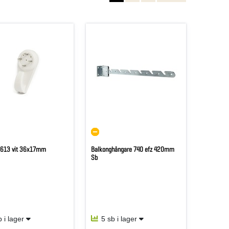
k 613 vit 36x17mm
Balkonghängare 740 efz 420mm
Sb
b i lager
5 sb i lager