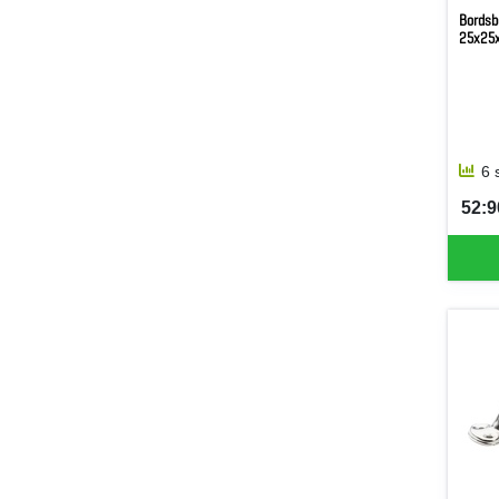
Bordsb
25x25
6 
52:90
SEK 