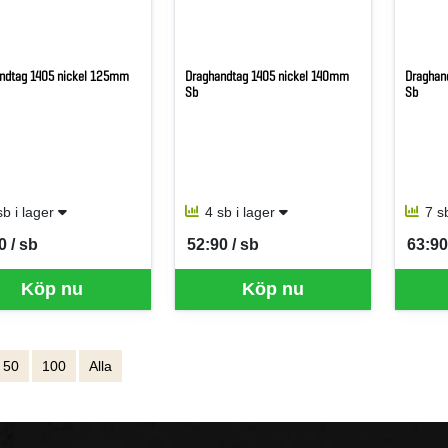
ndtag 1405 nickel 125mm
Draghandtag 1405 nickel 140mm
Draghan
Sb
Sb
sb i lager
4 sb i lager
7 s
0 / sb
52:90 / sb
63:90
per SB
SEK per SB
SEK p
Köp nu
Köp nu
50
100
Alla