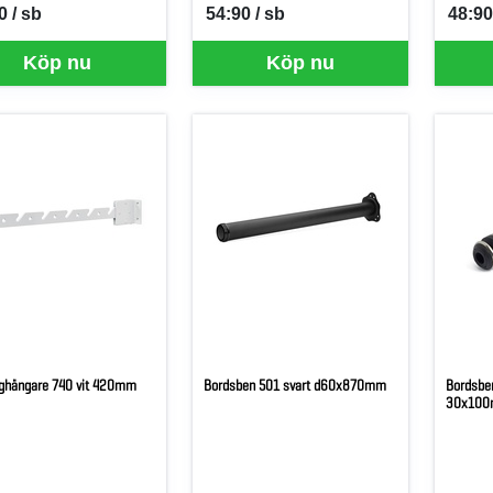
0 / sb
54:90 / sb
48:90
per SB
SEK per SB
SEK p
Köp nu
Köp nu
ghängare 740 vit 420mm
Bordsben 501 svart d60x870mm
Bordsbe
30x10