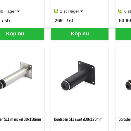
sb i lager
2 st i lager
6 s
 / sb
269:- / st
63:90 
per SB
SEK per ST
SEK p
Köp nu
Köp nu
en 511 m nickel 30x150mm
Bordsben 511 svart d30x120mm
Bordsbe