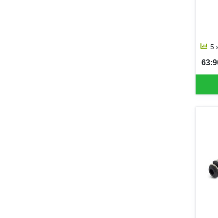
5 
63:90
SEK 