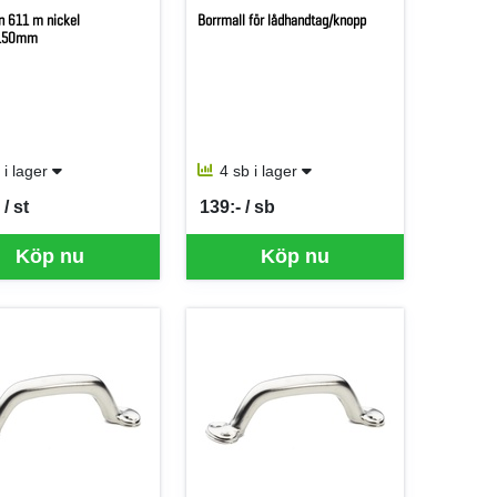
n 611 m nickel
Borrmall för lådhandtag/knopp
150mm
t i lager
4 sb i lager
/ st
139:- / sb
er ST
SEK per SB
Köp nu
Köp nu