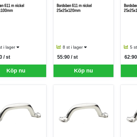
en 611 m nickel
Bordsben 611 m nickel
Bordsbe
x100mm
25x25x120mm
25x25x
st i lager
8 st i lager
5 s
 / st
55:90 / st
62:90 
per ST
SEK per ST
SEK p
Köp nu
Köp nu