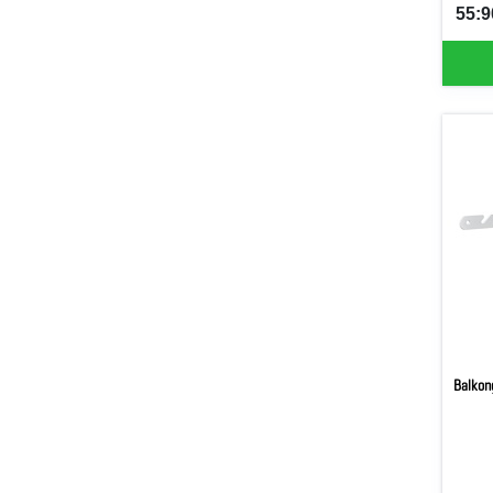
55:9
SEK 
Balkon