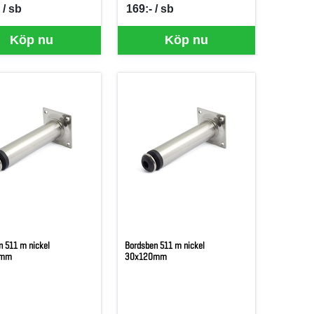
 / sb
169:- / sb
er SB
SEK per SB
Köp nu
Köp nu
n 511 m nickel
Bordsben 511 m nickel
0mm
30x120mm