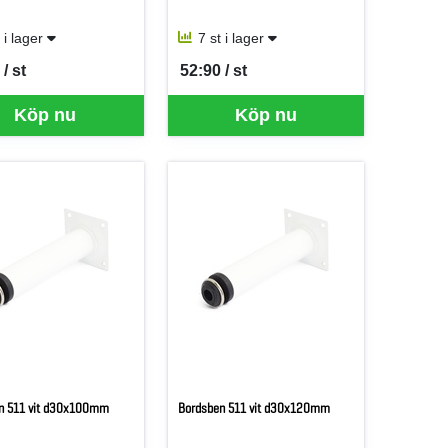
t i lager
7 st i lager
/ st
52:90 / st
er ST
SEK per ST
Köp nu
Köp nu
n 511 vit d30x100mm
Bordsben 511 vit d30x120mm