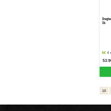
Dragha
Sb
4 
53:9
SEK 
10