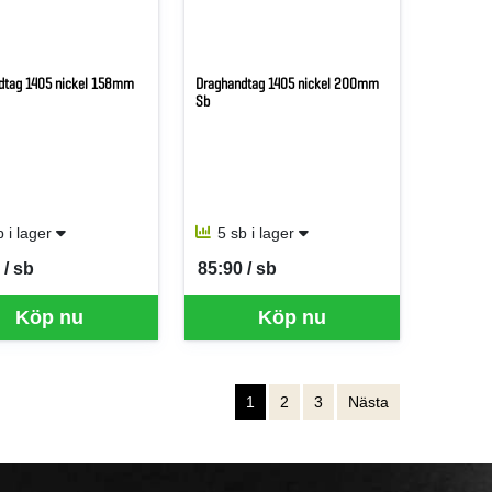
dtag 1405 nickel 158mm
Draghandtag 1405 nickel 200mm
Sb
b i lager
5 sb i lager
 / sb
85:90 / sb
er SB
SEK per SB
Köp nu
Köp nu
1
2
3
Nästa