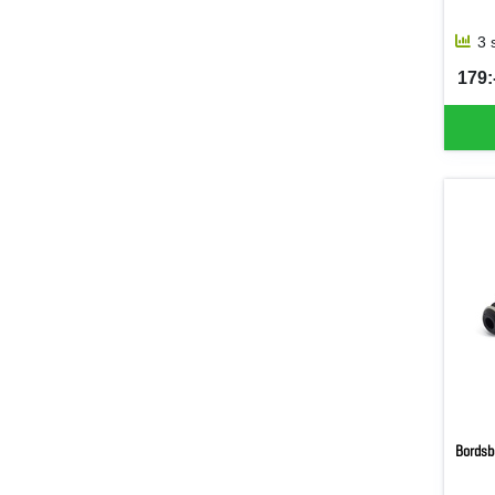
3 
179:-
SEK 
Bordsb