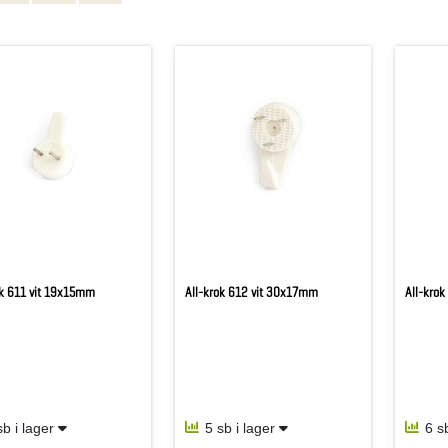
ok 611 vit 19x15mm
All-krok 612 vit 30x17mm
All-kro
sb i lager
5 sb i lager
6 s