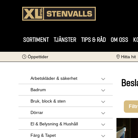
SORTIMENT
TJÄNSTER
TIPS & RÅD
OM OSS
K
Öppettider
Hitta hit
Arbetskläder & säkerhet
Besl
Badrum
Bruk, block & sten
Filt
Dörrar
El & Belysning & Hushåll
Färg & Tapet