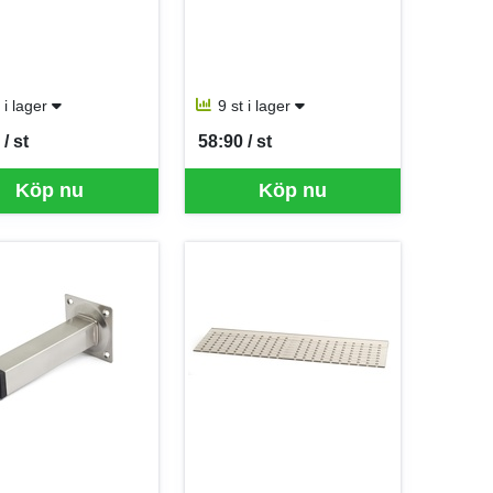
t i lager
9 st i lager
/ st
58:90 / st
er ST
SEK per ST
Köp nu
Köp nu