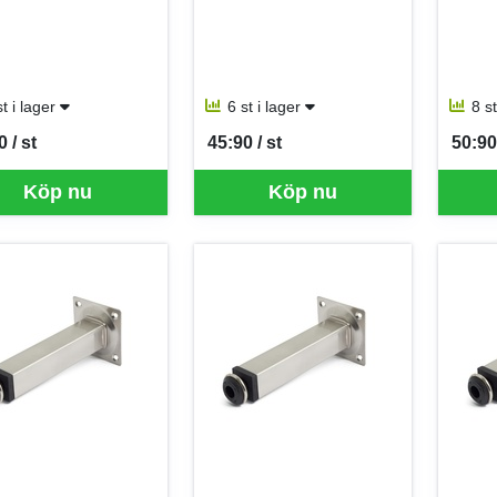
st i lager
6 st i lager
8 s
 / st
45:90 / st
50:90 
per ST
SEK per ST
SEK p
Köp nu
Köp nu