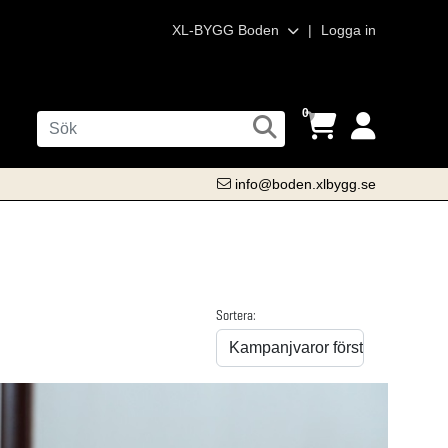
XL-BYGG Boden
|
Logga in
0
info@boden.xlbygg.se
Sortera: