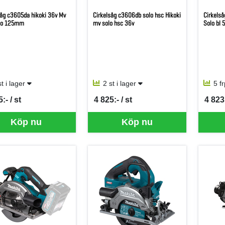
såg c3605da hikoki 36v Mv
Cirkelsåg c3606db solo hsc Hikoki
Cirkels
lo 125mm
mv solo hsc 36v
Solo bl
st i lager
2 st i lager
5 f
:- / st
4 825:- / st
4 823
per ST
SEK per ST
SEK p
Köp nu
Köp nu