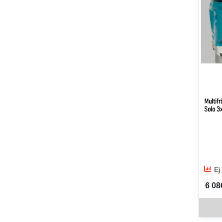
Multifr
Solo 3
Ej
6 08
SEK 
Denna v