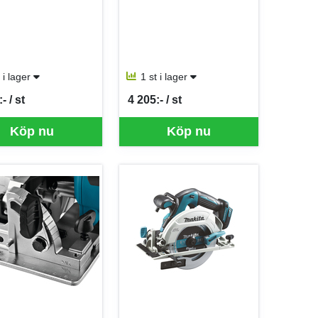
t i lager
1 st i lager
- / st
4 205:- / st
er ST
SEK per ST
Köp nu
Köp nu