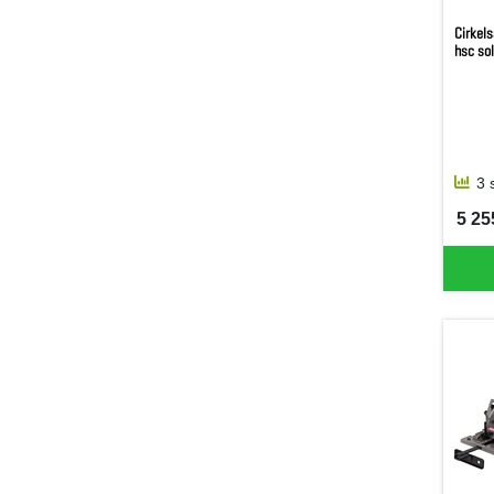
Cirkel
hsc so
3 
5 255
SEK 