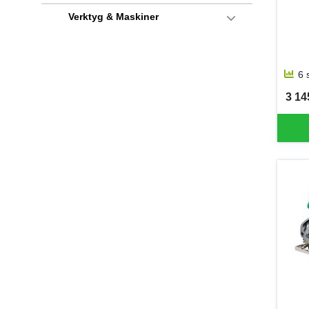
Verktyg & Maskiner
6 
3 145
SEK 