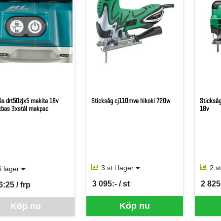
äs drt50zjx5 makita 18v
Sticksåg cj110mva hikoki 720w
Sticksåg
xbas 3xstål makpac
18v
3 st i lager
2 s
 i lager
3 095:- / st
2 825:
6:25 / frp
SEK per ST
SEK p
per FRP
ara går inte att beställa via webben just nu, vänligen kontakta butiken 
Köp nu
Köp nu