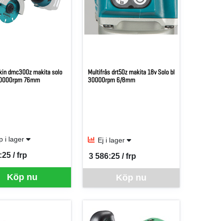
in dmc300z makita solo
Multifräs drt50z makita 18v Solo bl
 20000rpm 76mm
30000rpm 6/8mm
rp i lager
Ej i lager
:25 / frp
3 586:25 / frp
er FRP
SEK per FRP
Denna vara går inte att beställa via webben j
Köp nu
Köp nu