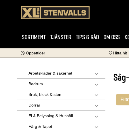
SORTIMENT
TJÄNSTER
TIPS & RÅD
OM OSS
K
Öppettider
Hitta hit
Arbetskläder & säkerhet
Såg-
Badrum
Bruk, block & sten
Filt
Dörrar
El & Belysning & Hushåll
Färg & Tapet