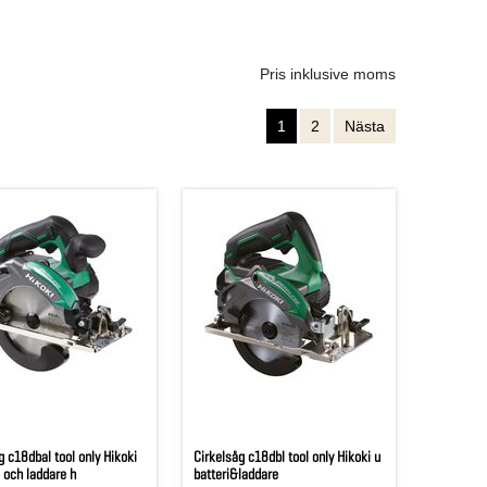
Pris inklusive moms
1
2
Nästa
g c18dbal tool only Hikoki
Cirkelsåg c18dbl tool only Hikoki u
i och laddare h
batteri&laddare