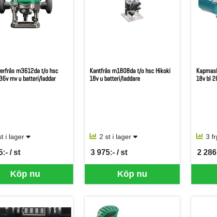
erfräs m3612da t/o hsc
Kantfräs m1808da t/o hsc Hikoki
Kapmask
36v mv u batteri/laddar
18v u batteri/laddare
18v bl
st i lager
2 st i lager
3 f
:- / st
3 975:- / st
2 286
per ST
SEK per ST
SEK p
Köp nu
Köp nu