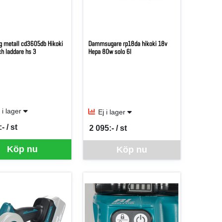
g metall cd3605db Hikoki
Dammsugare rp18da hikoki 18v
ch laddare hs 3
Hepa 80w solo 6l
t i lager
Ej i lager
- / st
2 095:- / st
er ST
SEK per ST
 just nu, vänligen kontakta butiken för mer information.
Denna vara går inte att beställa via webben j
Köp nu
Köp nu