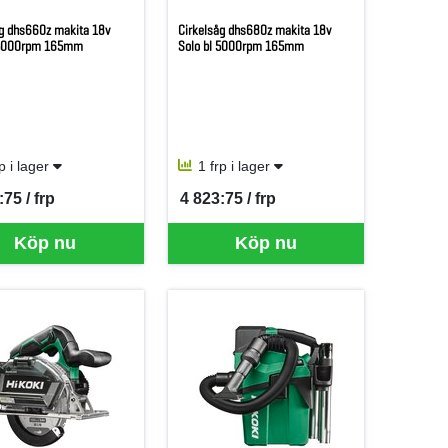
åg dhs660z makita 18v
Cirkelsåg dhs680z makita 18v
 5000rpm 165mm
Solo bl 5000rpm 165mm
rp i lager
1 frp i lager
:75 / frp
4 823:75 / frp
er FRP
SEK per FRP
Köp nu
Köp nu