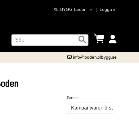
XL-BYGG Boden
|
Logga in
0
info@boden.xlbygg.se
Boden
Sortera: