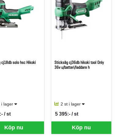
 cj18db solo hsc Hikoki
Sticksåg cj36db hikoki tool Only
36v u/batteri/laddare h
t i lager
2 st i lager
- / st
5 395:- / st
er ST
SEK per ST
för mer information.
Köp nu
Köp nu