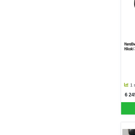
Handöv
Hikoki 
1 
6 245
SEK 