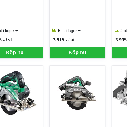
st i lager
5 st i lager
2 s
:- / st
3 915:- / st
3 995:
per ST
SEK per ST
SEK p
Köp nu
Köp nu