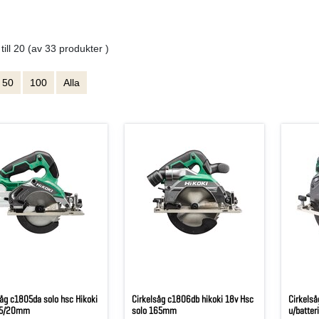
 till 20 (av 33 produkter )
50
100
Alla
såg c1805da solo hsc Hikoki
Cirkelsåg c1806db hikoki 18v Hsc
Cirkelså
25/20mm
solo 165mm
u/batter