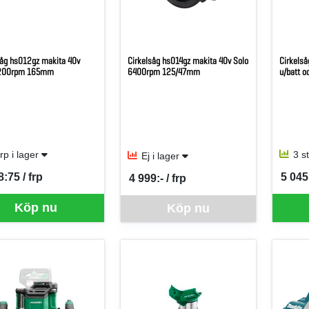
såg hs012gz makita 40v
Cirkelsåg hs014gz makita 40v Solo
Cirkelså
5200rpm 165mm
6400rpm 125/47mm
u/batt o
frp i lager
3 s
Ej i lager
8:75 / frp
5 045:
4 999:- / frp
per FRP
SEK p
SEK per FRP
Denna vara går inte att beställa via webben
Köp nu
Köp nu