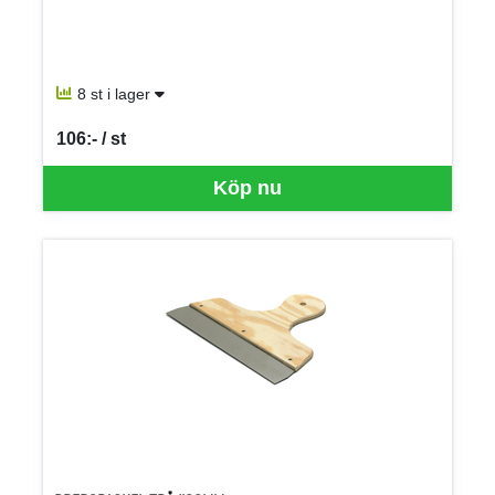
8 st i lager
106:- / st
SEK per ST
Köp nu