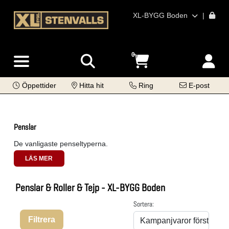
XL-BYGG Boden
|
0
Öppettider
Hitta hit
Ring
E-post
Penslar
De vanligaste penseltyperna.
LÄS MER
Penslar & Roller & Tejp - XL-BYGG Boden
Sortera:
Filtrera