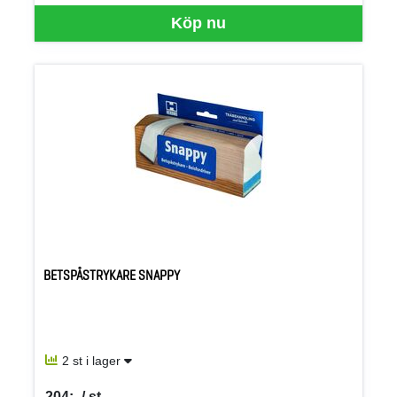
Köp nu
BETSPÅSTRYKARE SNAPPY
2 st i lager
204:- / st