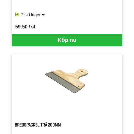
7 st i lager
59:50 / st
SEK per ST
Köp nu
BREDSPACKEL TRÄ 200MM