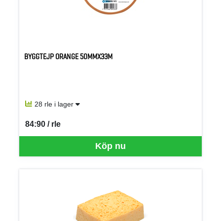
BYGGTEJP ORANGE 50MMX33M
28 rle i lager
84:90 / rle
SEK per RLE
Köp nu