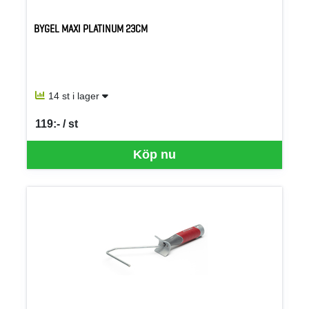
BYGEL MAXI PLATINUM 23CM
14 st i lager
119:- / st
SEK per ST
Köp nu