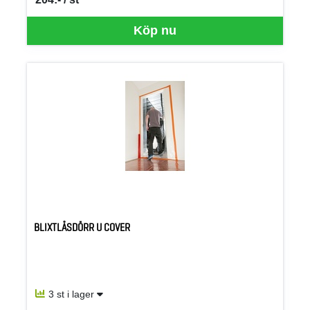
SEK per ST
Köp nu
BLIXTLÅSDÖRR U COVER
3 st i lager