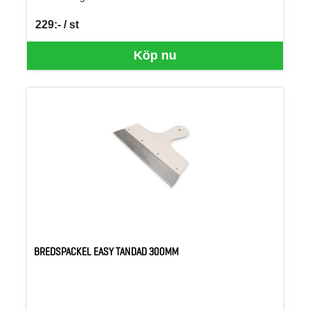
229:- / st
SEK per ST
Köp nu
BREDSPACKEL EASY TANDAD 300MM