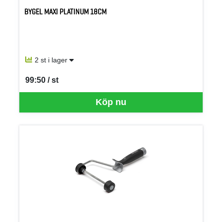
BYGEL MAXI PLATINUM 18CM
2 st i lager
99:50 / st
SEK per ST
Köp nu