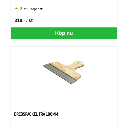
3 st i lager
319:- / st
SEK per ST
Köp nu
BREDSPACKEL TRÄ 100MM