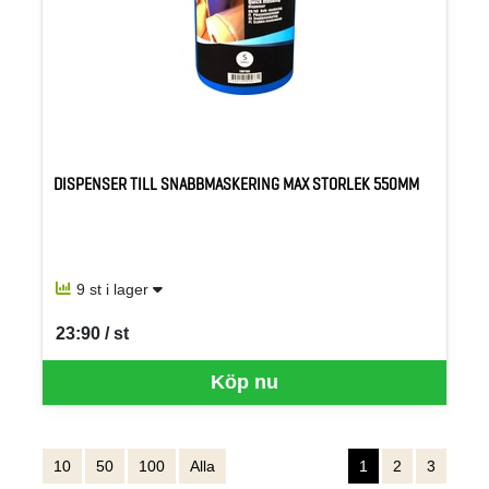
DISPENSER TILL SNABBMASKERING MAX STORLEK 550MM
9 st i lager
23:90 / st
SEK per ST
Köp nu
10
50
100
Alla
1
2
3