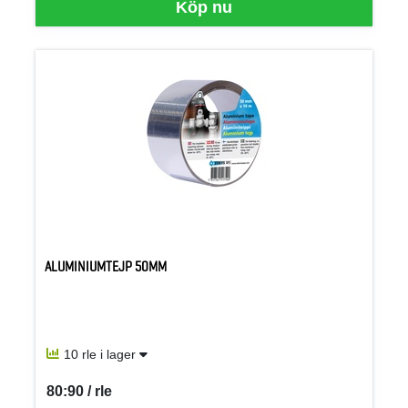
Köp nu
ALUMINIUMTEJP 50MM
10 rle i lager
80:90 / rle
SEK per RLE