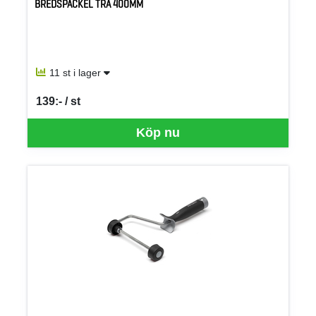
BREDSPACKEL TRÄ 400MM
11 st i lager
139:- / st
SEK per ST
Köp nu