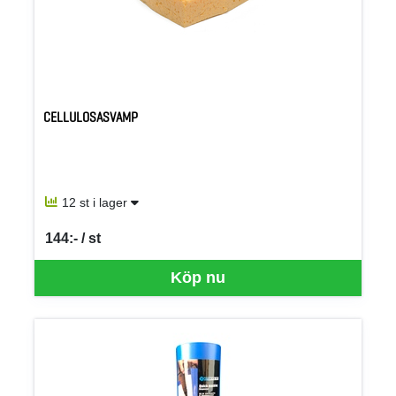
CELLULOSASVAMP
12 st i lager
144:- / st
SEK per ST
Köp nu