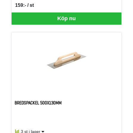
159:- / st
SEK per ST
Köp nu
BREDSPACKEL 500X130MM
3 st i lager