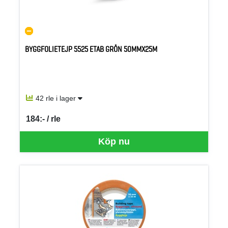
BYGGFOLIETEJP 5525 ETAB GRÖN 50MMX25M
42 rle i lager
184:- / rle
SEK per RLE
Köp nu