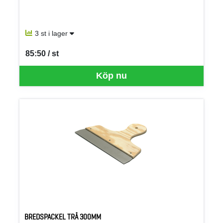
3 st i lager
85:50 / st
SEK per ST
Köp nu
BREDSPACKEL TRÄ 300MM