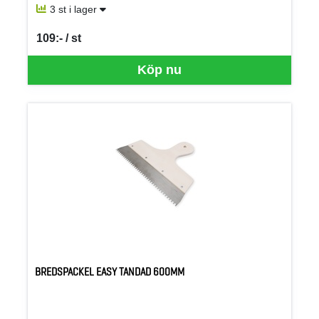
3 st i lager
109:- / st
SEK per ST
Köp nu
BREDSPACKEL EASY TANDAD 600MM