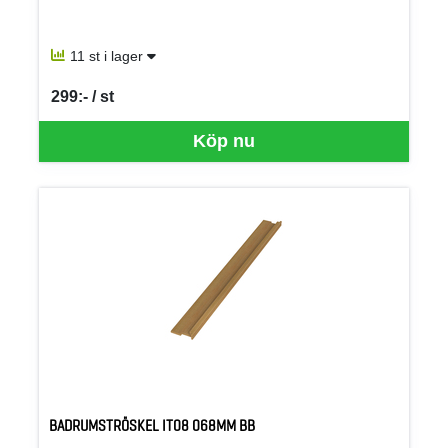
11 st i lager
299:- / st
SEK per ST
Köp nu
BADRUMSTRÖSKEL IT08 068MM BB