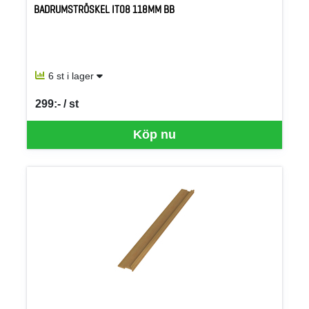
BADRUMSTRÖSKEL IT08 118MM BB
6 st i lager
299:- / st
SEK per ST
Köp nu