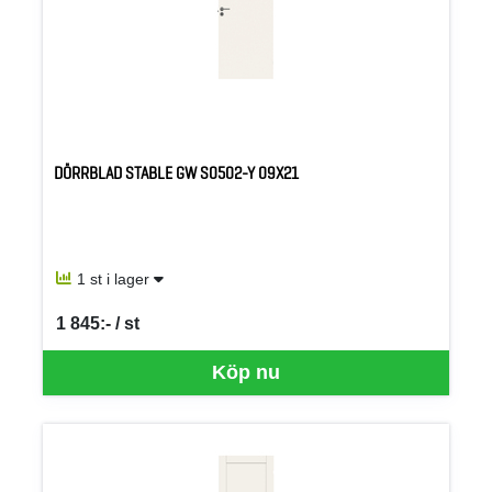
DÖRRBLAD STABLE GW S0502-Y 09X21
1 st i lager
1 845:- / st
SEK per ST
Köp nu