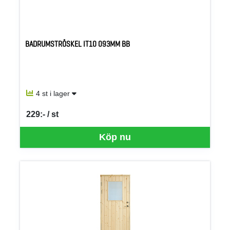
BADRUMSTRÖSKEL IT10 093MM BB
4 st i lager
229:- / st
SEK per ST
Köp nu