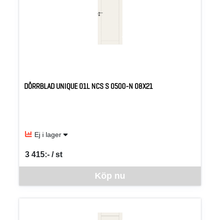
DÖRRBLAD UNIQUE 01L NCS S 0500-N 08X21
Ej i lager
3 415:- / st
SEK per ST
Denna vara går inte att beställa via webben just nu, vänligen kon
Köp nu