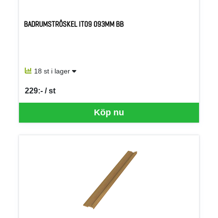
BADRUMSTRÖSKEL IT09 093MM BB
18 st i lager
229:- / st
SEK per ST
Köp nu