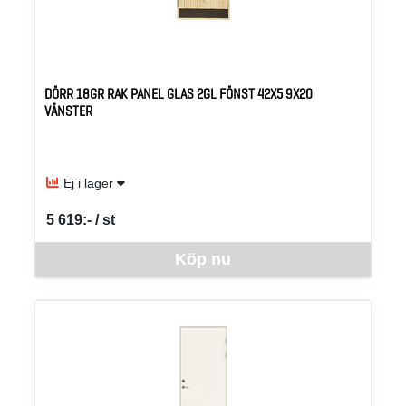
DÖRR 18GR RAK PANEL GLAS 2GL FÖNST 42X5 9X20
VÄNSTER
Ej i lager
5 619:- / st
SEK per ST
Denna vara går inte att beställa via webben just nu, vänligen kon
Köp nu