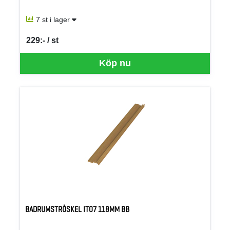
7 st i lager
229:- / st
SEK per ST
Köp nu
BADRUMSTRÖSKEL IT07 118MM BB