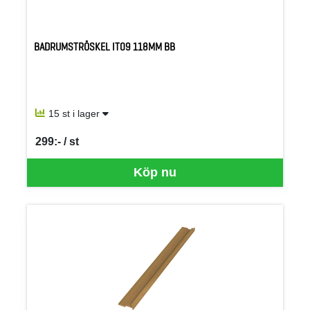
BADRUMSTRÖSKEL IT09 118MM BB
15 st i lager
299:- / st
SEK per ST
Köp nu