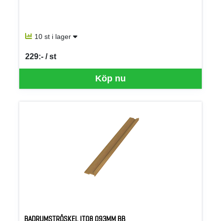
10 st i lager
229:- / st
SEK per ST
Köp nu
BADRUMSTRÖSKEL IT08 093MM BB