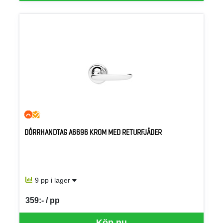
DÖRRHANDTAG A6696 KROM MED RETURFJÄDER
9 pp i lager
359:- / pp
SEK per PP
Köp nu