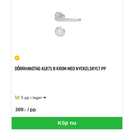
DÖRRHANDTAG A1871 B KROM MED NYCKELSKYLT PP
5 pp i lager
309:- / pp
SEK per PP
Köp nu