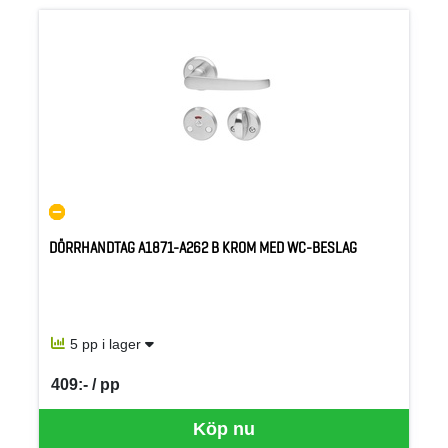
DÖRRHANDTAG A1871-A262 B KROM MED WC-BESLAG
5 pp i lager
409:- / pp
SEK per PP
Köp nu