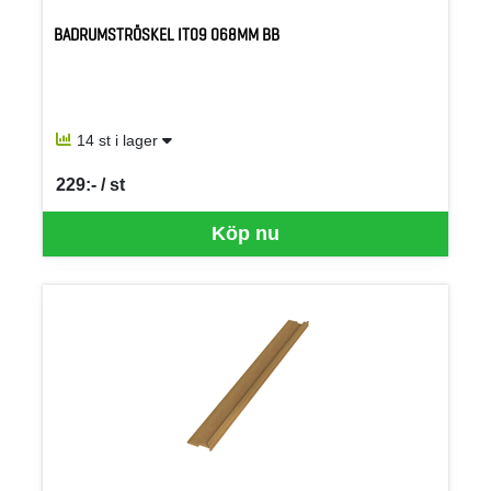
BADRUMSTRÖSKEL IT09 068MM BB
14 st i lager
229:- / st
SEK per ST
Köp nu