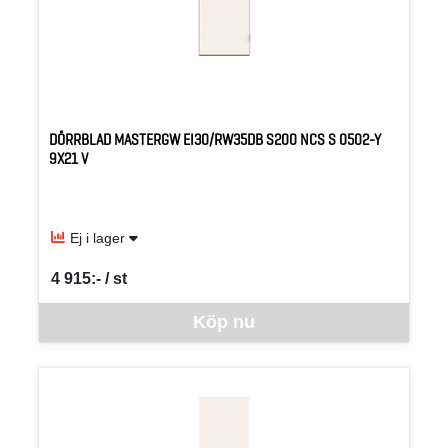
DÖRRBLAD MASTERGW EI30/RW35DB S200 NCS S 0502-Y
9X21 V
Ej i lager
4 915:- / st
SEK per ST
Denna vara går inte att beställa via webben just nu, vänligen kon
Köp nu