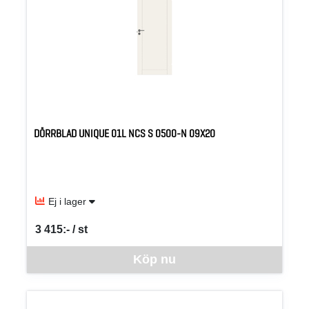
DÖRRBLAD UNIQUE 01L NCS S 0500-N 09X20
Ej i lager
3 415:- / st
SEK per ST
Denna vara går inte att beställa via webben just nu, vänligen kon
Köp nu