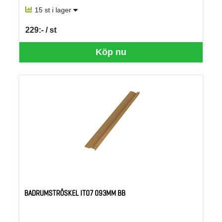
15 st i lager
229:- / st
SEK per ST
Köp nu
BADRUMSTRÖSKEL IT07 093MM BB