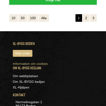
10
50
100
Alla
1
2
3
XL-BYGG BODEN
Hitta order
Information om cookies
OM XL-BYGG KEDJAN
Om webbplatsen
Om XL-BYGG kedjan
XL-Hjälpen
KONTAKT
Hermelinsgatan 1
96173 Boden