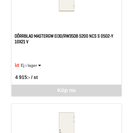
DÖRRBLAD MASTERGW EI30/RW35DB S200 NCS S 0502-Y
10X21 V
Ej i lager
4 915:- / st
SEK per ST
Denna vara går inte att beställa via webben just nu, vänligen kon
Köp nu