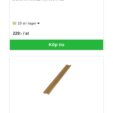
10 st i lager
229:- / st
SEK per ST
Köp nu