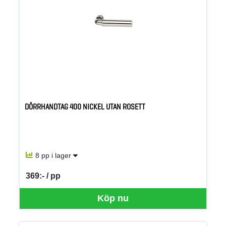
DÖRRHANDTAG 400 NICKEL UTAN ROSETT
8 pp i lager
369:- / pp
SEK per PP
Köp nu