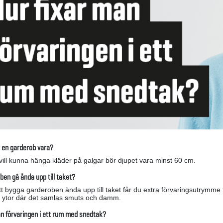
r en garderob vara?
ill kunna hänga kläder på galgar bör djupet vara minst 60 cm.
en gå ända upp till taket?
t bygga garderoben ända upp till taket får du extra förvaringsutrymme 
e ytor där det samlas smuts och damm.
an förvaringen i ett rum med snedtak?