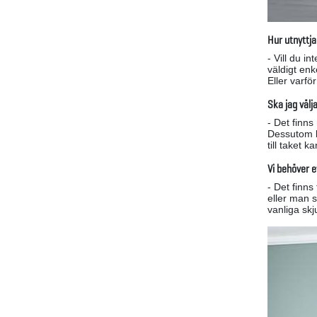
Hur utnyttj
- Vill du i
väldigt enk
Eller varfö
Ska jag välj
- Det finns
Dessutom ka
till taket 
Vi behöver e
- Det finns
eller man 
vanliga sk