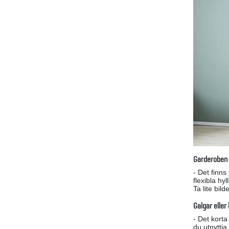
Garderoben 
- Det finns
flexibla hy
Ta lite bil
Galgar eller
- Det korta
du utnyttj