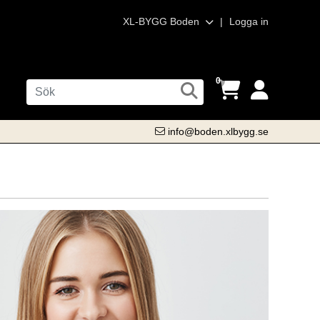
XL-BYGG Boden
|
Logga in
0
info@boden.xlbygg.se