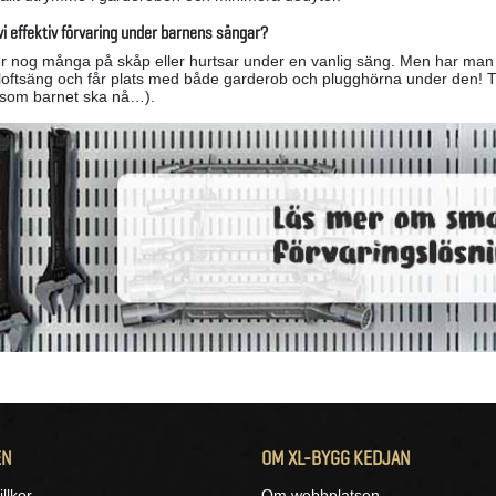
i effektiv förvaring under barnens sängar?
er nog många på skåp eller hurtsar under en vanlig säng. Men har man ti
loftsäng och får plats med både garderob och plugghörna under den! Tänk
t som barnet ska nå…).
EN
OM XL-BYGG KEDJAN
llkor
Om webbplatsen