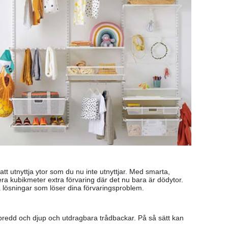
tt utnyttja ytor som du nu inte utnyttjar. Med smarta,
l flera kubikmeter extra förvaring där det nu bara är dödytor.
dda lösningar som löser dina förvaringsproblem.
ka bredd och djup och utdragbara trådbackar. På så sätt kan