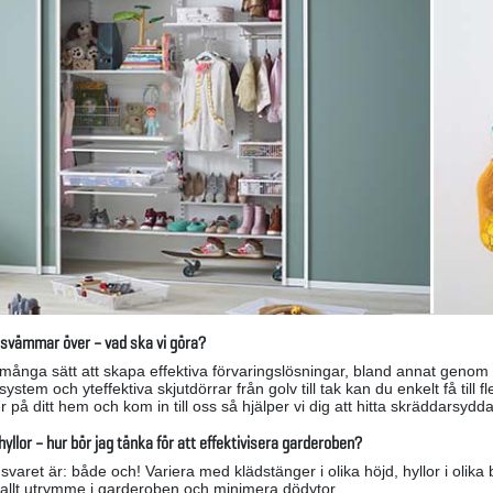
svämmar över – vad ska vi göra?
 många sätt att skapa effektiva förvaringslösningar, bland annat genom a
llsystem och yteffektiva skjutdörrar från golv till tak kan du enkelt få til
der på ditt hem och kom in till oss så hjälper vi dig att hitta skräddarsy
 hyllor – hur bör jag tänka för att effektivisera garderoben?
 svaret är: både och! Variera med klädstänger i olika höjd, hyllor i oli
a allt utrymme i garderoben och minimera dödytor.