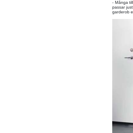
- Många ti
passar just
garderob el