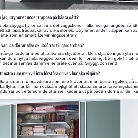
ar jag utrymmet under trappan på bästa sätt?
nte platsbygga hyllor så finns det väggskenor i alla möjliga längder, så 
elt att mixa trådbackar av olika storlek. Utrymmet under trappen kan ä
r inte som en smart återvinningscentral?
a vanliga dörrar eller skjutdörrar till garderoben?
 många fördelar med att använda skjutdörrar. Dels stjäl de ingen yta i r
n du utnyttja hela väggen bakom dem för förvaring, från golv till tak 
kan det inte samlas damm eller bråte ovanpå. Snyggt och rent!
tt extra rum men vill inte förstöra golvet, hur ska vi göra?
 flera smarta rumsavdelare som inte kräver att man borrar i golvet, så
ska flytta. Här får man också möjlighet att skapa smarta förvaringslös
jutdörrar och eftersom de ofta ser likadana ut på båda sidorna är de l