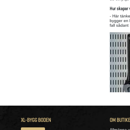
Hur skapar v
- Här tänk
bygger en 
fall sådan
XL-BYGG BODEN
OM BUTIK
Allmänna vi