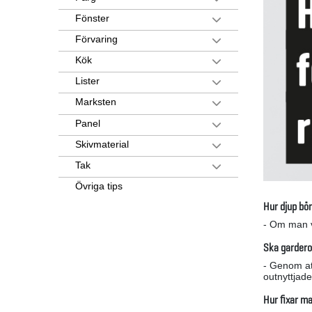
Fönster
Förvaring
Kök
Lister
Marksten
Panel
Skivmaterial
Tak
Övriga tips
Hur djup bö
- Om man v
Ska garderob
- Genom at
outnyttjad
Hur fixar m