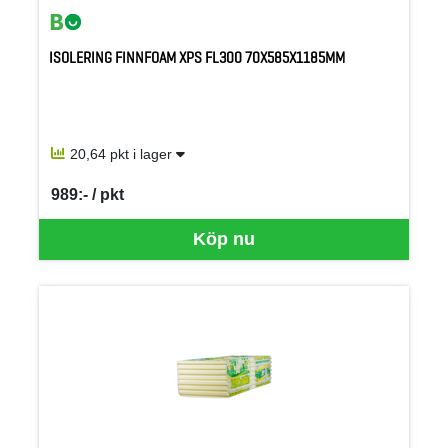
ISOLERING FINNFOAM XPS FL300 70X585X1185MM
20,64 pkt i lager
989:- / pkt
SEK per PKT
Köp nu