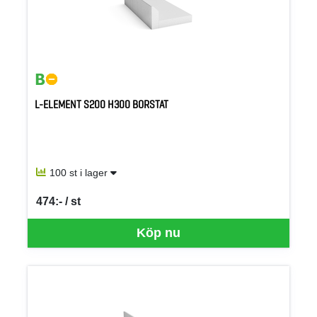
L-ELEMENT S200 H300 BORSTAT
100 st i lager
474:- / st
SEK per ST
Köp nu