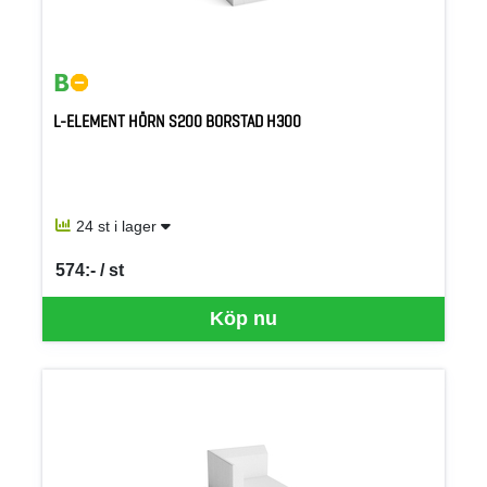
L-ELEMENT HÖRN S200 BORSTAD H300
24 st i lager
574:- / st
SEK per ST
Köp nu