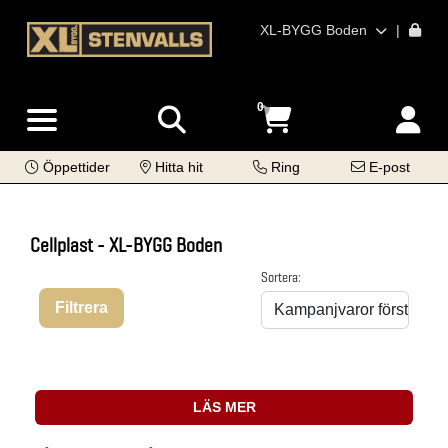
XL-BYGG Boden
|
0
Öppettider
Hitta hit
Ring
E-post
Cellplast - XL-BYGG Boden
Sortera:
Filtrera
LÄS MER