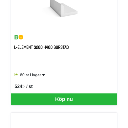
L-ELEMENT S200 H400 BORSTAD
80 st i lager
524:- / st
SEK per ST
Köp nu