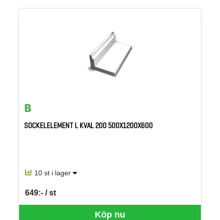
SOCKELELEMENT L KVAL 200 500X1200X600
10 st i lager
649:- / st
SEK per ST
Köp nu