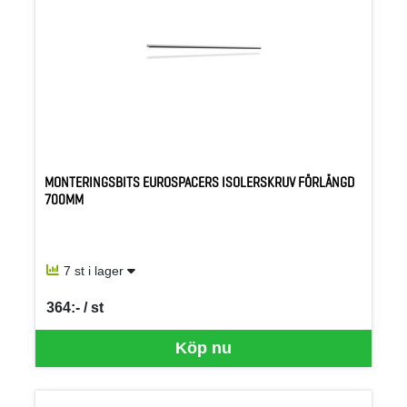
MONTERINGSBITS EUROSPACERS ISOLERSKRUV FÖRLÄNGD
700MM
7 st i lager
364:- / st
SEK per ST
Köp nu