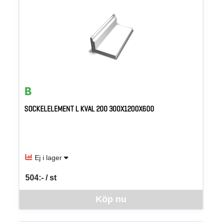
SOCKELELEMENT L KVAL 200 300X1200X600
Ej i lager
504:- / st
SEK per ST
Denna vara går inte att beställa via webben just nu, vänligen kon
Köp nu