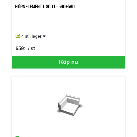
HÖRNELEMENT L 300 L=590+590
4 st i lager
659:- / st
SEK per ST
Köp nu