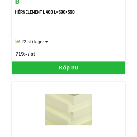
HÖRNELEMENT L 400 L=590+590
22 st i lager
719:- / st
SEK per ST
Köp nu