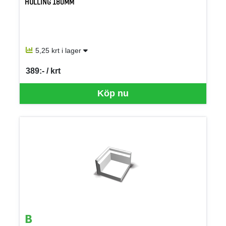
HULLING 180MM
5,25 krt i lager
389:- / krt
SEK per KRT
Köp nu