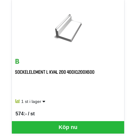
SOCKELELEMENT L KVAL 200 400X1200X600
1 st i lager
574:- / st
SEK per ST
Köp nu