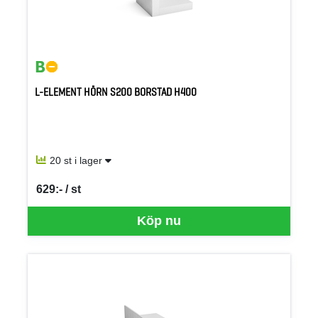
L-ELEMENT HÖRN S200 BORSTAD H400
20 st i lager
629:- / st
SEK per ST
Köp nu