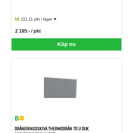
111,11 pkt i lager
2 185:- / pkt
SEK per PKT
Köp nu
DRÄNERINGSSKIVA THERMODRÄN 70 U DUK