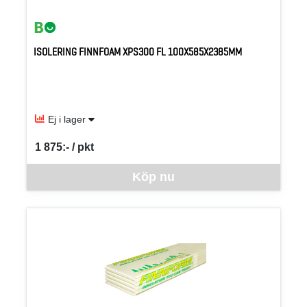
ISOLERING FINNFOAM XPS300 FL 100X585X2385MM
Ej i lager
1 875:- / pkt
SEK per PKT
Denna vara går inte att beställa via webben just nu, vänligen kon
Köp nu