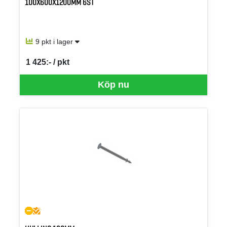
100X600X1200MM 6ST
9 pkt i lager
1 425:- / pkt
SEK per PKT
Köp nu