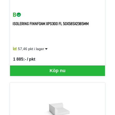
ISOLERING FINNFOAM XPS300 FL 50X585X2385MM
57,46 pkt i lager
1 885:- / pkt
SEK per PKT
Köp nu