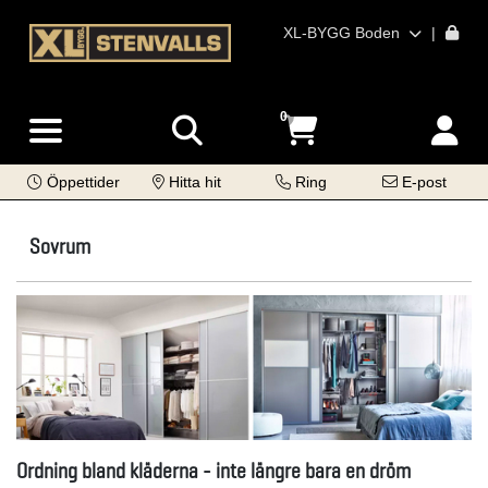
XL-BYGG Boden
|
0
Öppettider
Hitta hit
Ring
E-post
Sovrum
Ordning bland kläderna - inte längre bara en dröm