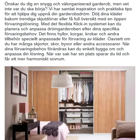
Önskar du dig en snygg och välorganiserad garderob, men vet
inte var du ska börja? Vi har samlat inspiration och praktiska tips
för att hjälpa dig uppnå din garderobsdröm. Dölj dina kläder
bakom trendiga skjutdörrar eller få full översikt med en öppen
förvaringslösning. Med det flexibla Klick-in systemet kan du
planera och anpassa drömgarderoben efter dina specifika
förvaringsbehov. Det finns hyllor, korgar, krokar och andra
tillbehör speciellt anpassade för förvaring av kläder. Oavsett om
du har många skjortor, skor, byxor eller andra accessoarer. När
dina förvaringsbehov förändras kan du enkelt bygga om och
anpassa din lösning. När var sak har sin plats sparar du tid och
får ett mer harmoniskt sovrum.