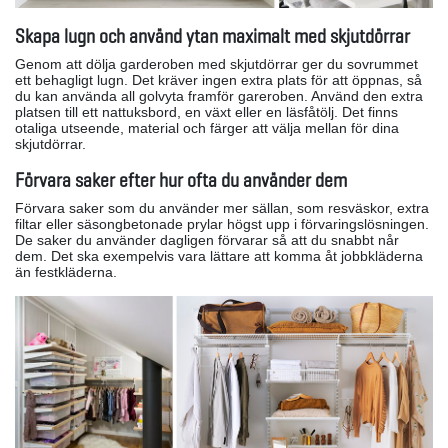
Skapa lugn och använd ytan maximalt med skjutdörrar
Genom att dölja garderoben med skjutdörrar ger du sovrummet
ett behagligt lugn. Det kräver ingen extra plats för att öppnas, så
du kan använda all golvyta framför gareroben. Använd den extra
platsen till ett nattuksbord, en växt eller en läsfåtölj. Det finns
otaliga utseende, material och färger att välja mellan för dina
skjutdörrar.
Förvara saker efter hur ofta du använder dem
Förvara saker som du använder mer sällan, som resväskor, extra
filtar eller säsongbetonade prylar högst upp i förvaringslösningen.
De saker du använder dagligen förvarar så att du snabbt når
dem. Det ska exempelvis vara lättare att komma åt jobbkläderna
än festkläderna.