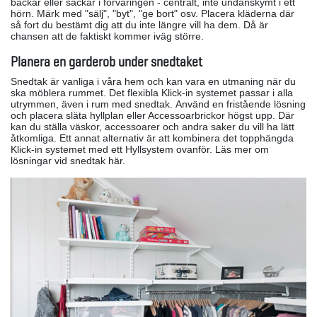
backar eller säckar i förvaringen - centralt, inte undanskymt i ett
hörn. Märk med "sälj", "byt", "ge bort" osv. Placera kläderna där
så fort du bestämt dig att du inte längre vill ha dem. Då är
chansen att de faktiskt kommer iväg större.
Planera en garderob under snedtaket
Snedtak är vanliga i våra hem och kan vara en utmaning när du
ska möblera rummet. Det flexibla Klick-in systemet passar i alla
utrymmen, även i rum med snedtak. Använd en fristående lösning
och placera släta hyllplan eller Accessoarbrickor högst upp. Där
kan du ställa väskor, accessoarer och andra saker du vill ha lätt
åtkomliga. Ett annat alternativ är att kombinera det topphängda
Klick-in systemet med ett Hyllsystem ovanför. Läs mer om
lösningar vid snedtak här.