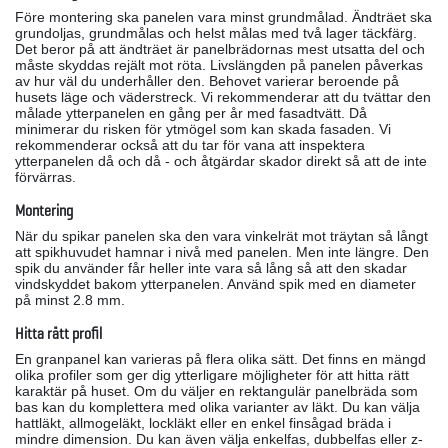
Före montering ska panelen vara minst grundmålad. Ändträet ska
grundoljas, grundmålas och helst målas med två lager täckfärg.
Det beror på att ändträet är panelbrädornas mest utsatta del och
måste skyddas rejält mot röta. Livslängden på panelen påverkas
av hur väl du underhåller den. Behovet varierar beroende på
husets läge och väderstreck. Vi rekommenderar att du tvättar den
målade ytterpanelen en gång per år med fasadtvätt. Då
minimerar du risken för ytmögel som kan skada fasaden. Vi
rekommenderar också att du tar för vana att inspektera
ytterpanelen då och då - och åtgärdar skador direkt så att de inte
förvärras.
Montering
När du spikar panelen ska den vara vinkelrät mot träytan så långt
att spikhuvudet hamnar i nivå med panelen. Men inte längre. Den
spik du använder får heller inte vara så lång så att den skadar
vindskyddet bakom ytterpanelen. Använd spik med en diameter
på minst 2.8 mm.
Hitta rätt profil
En granpanel kan varieras på flera olika sätt. Det finns en mängd
olika profiler som ger dig ytterligare möjligheter för att hitta rätt
karaktär på huset. Om du väljer en rektangulär panelbräda som
bas kan du komplettera med olika varianter av läkt. Du kan välja
hattläkt, allmogeläkt, lockläkt eller en enkel finsågad bräda i
mindre dimension. Du kan även välja enkelfas, dubbelfas eller z-