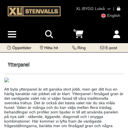
XL-BYGG Luleå
|
English
0
Öppettider
Hitta hit
Ring
E-post
Ytterpanel
Att byta ytterpanel är ett ganska stort jobb, men ger ditt hus en
härlig karaktär när jobbet väl är klart. Ytterpanel i finsågad gran är
det vanligaste valet när vi väljer fasad till våra traditionella
svenska trähus. Det är också det bästa valet när du ska måla
huset. Valen är många och du kan välja mellan flera träslag,
behandlingar och profiler som bjuder in till att använda panelen
på nya sätt - stående, liggande, diagonalt och i snygga
kombinationer. Här kommer vi lyfta fram de vanligaste
frågeställningarna, berätta mer om finsågad gran och några