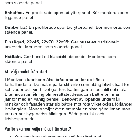
som stående panel.
Enkelfas:
En profilerade spontad ytterpanel. Bör monteras som
liggande panel.
Dubbelfas:
En profilerade spontad ytterpanel. Bör monteras som
stående panel.
Finsågad, 22x45, 22x70, 22x95:
Ger huset ett traditionellt
utseende. Monteras som stående panel.
Hattläkt:
Ger huset ett klassiskt utseende. Monteras som
stående panel.
Att välja målat från start
I Moelvens fabriker målas brädorna under de bästa
förhållandena. De målar på färskt virke som aldrig blivit utsatt för
sol, väder och vind. Det gör förutsättningarna nästintill optimala.
Efter industrimålning blir resultatet dessutom bättre om man
jämför med en vanlig pensel. Behovet av löpande underhåll
minskar och fasaden står sig bättre mot röta vilket också förlänger
livslängden. Många väljer även att måla en sista gång innan man
tar ner ner byggnadsställningen. Både praktiskt och
tidsbesparande.
Varför ska man välja målat från start?
Kan monteras oberoende av väder (året runt).