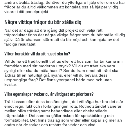
andra utvalda träslag. Behöver du ytterligare hjälp eller om du har
frågor är du alltid välkommen att kontakta oss så hjälper vi dig
vidare i ditt panelprojekt.
Några viktiga frågor du bör ställa dig
När det är dags att dra igång ditt projekt och välja rätt
träprodukter finns det några viktiga frågor som du bör ställa till dig
själv. Då är chansen större att du blir nöjd och kan njuta av det
färdiga resultatet.
Vilken karaktär vill du att huset ska ha?
Vill du ha ett traditionellt trähus eller ett hus som för tankarna in i
framtiden med sitt moderna uttryck? Vill du att träet ska vara
synligt eller ska du måla huset? Ser du fram emot att träet ska
åldras till en naturligt grå nyans, eller vill du bevara dess
ursprungliga färg? Det finns ytterpanel både med och utan
kvistar.
Vilka egenskaper tycker du är viktigast att prioritera?
Trä klassas efter dess beständighet, det vill säga hur bra det står
emot regn, fukt och i förlängningen röta. Rötmotståndet varierar
mellan olika träslag samt behandlade eller obehandlade
träprodukter. Det samma gäller risken för sprickbildning och
formstabilitet. Det finns träslag som vrider eller kupar sig mer än
andra när de torkar och utsätts för väder och vind.