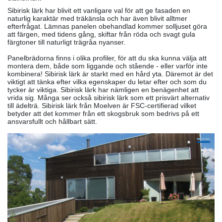
Sibirisk lärk har blivit ett vanligare val för att ge fasaden en
naturlig karaktär med träkänsla och har även blivit alltmer
efterfrågat. Lämnas panelen obehandlad kommer solljuset göra
att färgen, med tidens gång, skiftar från röda och svagt gula
färgtoner till naturligt trägråa nyanser.
Panelbrädorna finns i olika profiler, för att du ska kunna välja att
montera dem, både som liggande och stående - eller varför inte
kombinera! Sibirisk lärk är starkt med en hård yta. Däremot är det
viktigt att tänka efter vilka egenskaper du letar efter och som du
tycker är viktiga. Sibirisk lärk har nämligen en benägenhet att
vrida sig. Många ser också sibirisk lärk som ett prisvärt alternativ
till ädelträ. Sibirisk lärk från Moelven är FSC-certifierad vilket
betyder att det kommer från ett skogsbruk som bedrivs på ett
ansvarsfullt och hållbart sätt.