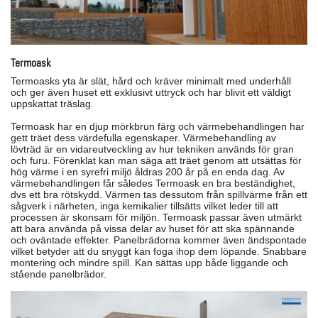
Termoask
Termoasks yta är slät, hård och kräver minimalt med underhåll
och ger även huset ett exklusivt uttryck och har blivit ett väldigt
uppskattat träslag.
Termoask har en djup mörkbrun färg och värmebehandlingen har
gett träet dess värdefulla egenskaper. Värmebehandling av
lövträd är en vidareutveckling av hur tekniken används för gran
och furu. Förenklat kan man säga att träet genom att utsättas för
hög värme i en syrefri miljö åldras 200 år på en enda dag. Av
värmebehandlingen får således Termoask en bra beständighet,
dvs ett bra rötskydd. Värmen tas dessutom från spillvärme från ett
sågverk i närheten, inga kemikalier tillsätts vilket leder till att
processen är skonsam för miljön. Termoask passar även utmärkt
att bara använda på vissa delar av huset för att ska spännande
och oväntade effekter. Panelbrädorna kommer även ändspontade
vilket betyder att du snyggt kan foga ihop dem löpande. Snabbare
montering och mindre spill. Kan sättas upp både liggande och
stående panelbrädor.