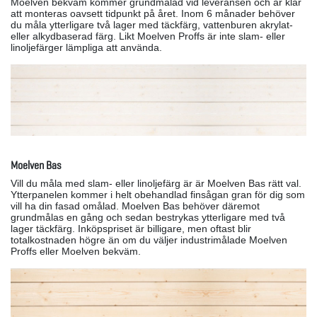
Moelven bekväm kommer grundmålad vid leveransen och är klar
att monteras oavsett tidpunkt på året. Inom 6 månader behöver
du måla ytterligare två lager med täckfärg, vattenburen akrylat-
eller alkydbaserad färg. Likt Moelven Proffs är inte slam- eller
linoljefärger lämpliga att använda.
Moelven Bas
Vill du måla med slam- eller linoljefärg är är Moelven Bas rätt val.
Ytterpanelen kommer i helt obehandlad finsågan gran för dig som
vill ha din fasad omålad. Moelven Bas behöver däremot
grundmålas en gång och sedan bestrykas ytterligare med två
lager täckfärg. Inköpspriset är billigare, men oftast blir
totalkostnaden högre än om du väljer industrimålade Moelven
Proffs eller Moelven bekväm.