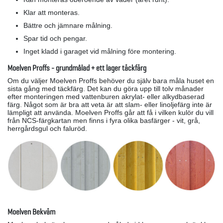
Klar att monteras.
Bättre och jämnare målning.
Spar tid och pengar.
Inget kladd i garaget vid målning före montering.
Moelven Proffs - grundmålad + ett lager täckfärg
Om du väljer Moelven Proffs behöver du själv bara måla huset en
sista gång med täckfärg. Det kan du göra upp till tolv månader
efter monteringen med vattenburen akrylat- eller alkydbaserad
färg. Något som är bra att veta är att slam- eller linoljefärg inte är
lämpligt att använda. Moelven Proffs går att få i vilken kulör du vill
från NCS-färgkartan men finns i fyra olika basfärger - vit, grå,
herrgårdsgul och faluröd.
Moelven Bekväm