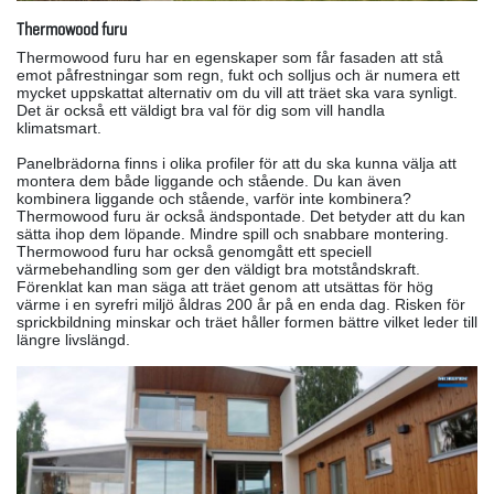
Thermowood furu
Thermowood furu har en egenskaper som får fasaden att stå
emot påfrestningar som regn, fukt och solljus och är numera ett
mycket uppskattat alternativ om du vill att träet ska vara synligt.
Det är också ett väldigt bra val för dig som vill handla
klimatsmart.
Panelbrädorna finns i olika profiler för att du ska kunna välja att
montera dem både liggande och stående. Du kan även
kombinera liggande och stående, varför inte kombinera?
Thermowood furu är också ändspontade. Det betyder att du kan
sätta ihop dem löpande. Mindre spill och snabbare montering.
Thermowood furu har också genomgått ett speciell
värmebehandling som ger den väldigt bra motståndskraft.
Förenklat kan man säga att träet genom att utsättas för hög
värme i en syrefri miljö åldras 200 år på en enda dag. Risken för
sprickbildning minskar och träet håller formen bättre vilket leder till
längre livslängd.