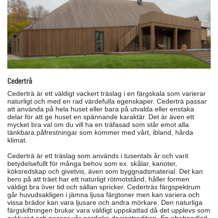
Cederträ
Cederträ är ett väldigt vackert träslag i en färgskala som varierar
naturligt och med en rad värdefulla egenskaper. Cederträ passar
att använda på hela huset eller bara på utvalda eller enstaka
delar för att ge huset en spännande karaktär. Det är även ett
mycket bra val om du vill ha en träfasad som står emot alla
tänkbara påfrestningar som kommer med vårt, ibland, hårda
klimat.
Cederträ är ett träslag som används i tusentals år och varit
betydelsefullt för många behov som ex. skålar, kanoter,
köksredskap och givetvis, även som byggnadsmaterial. Det kan
bero på att träet har ett naturligt rötmotstånd, håller formen
väldigt bra över tid och sällan spricker. Cederträs färgspektrum
går huvudsakligen i jämna ljusa färgtoner men kan variera och
vissa brädor kan vara ljusare och andra mörkare. Den naturliga
färgskiftningen brukar vara väldigt uppskattad då det upplevs som
exklusivt och passar vår nordiska designtradition. En obehandlad